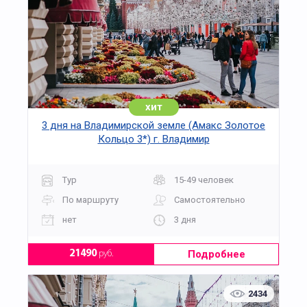
хит
3 дня на Владимирской земле (Амакс Золотое
Кольцо 3*) г. Владимир
Тур
15-49 человек
По маршруту
Самостоятельно
нет
3 дня
Подробнее
21490
руб.
2434