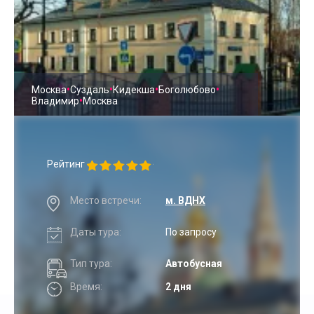
•
•
•
•
Москва
Суздаль
Кидекша
Боголюбово
•
Владимир
Москва
Рейтинг
Место встречи:
м. ВДНХ
Даты тура:
По запросу
Тип тура:
Автобусная
Время:
2 дня