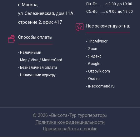
Пн.-Пт. ...... с 9:00 до 19:00
г. Москва,
Сб.-Вс. ...... с 9:00 до 19:00
ул. Селезневская, дом 11А
строение 2, офис 417
Нас рекомендуют на:
Способы оплаты
- TripAdvisor
- Zoon
- Наличными
- Яндекс
- Мир / Visa / MasterCard
- Google
- Безналичная оплата
- Otzovik.com
- Наличными курьеру
- Osd.ru
- iReccomend.ru
© 2026 «Высота-Тур туроператор»
Политика конфиденциальности
Правила работы с cookie