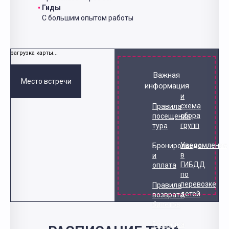
Гиды
С большим опытом работы
загрузка карты...
Важная
Место встречи
информация
и
схема
Правила
сбора
посещения
групп
тура
Уведомление
Бронирование
в
и
ГИБДД
оплата
по
перевозке
Правила
детей
возврата
билетов
Рассадка