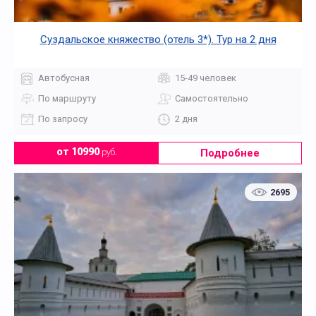
Суздальское княжество (отель 3*). Тур на 2 дня
Автобусная
15-49 человек
По маршруту
Самостоятельно
По запросу
2 дня
Подробнее
от 10990
руб.
2695