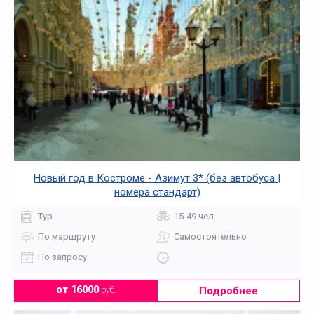
Новый год в Костроме - Азимут 3* (без автобуса |
номера стандарт)
Тур
15-49 чел.
По маршруту
Самостоятельно
По запросу
Подробнее
от 16000
руб.