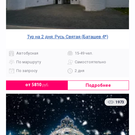
Тур на 2 дня: Русь Святая (Баташев 4*)
Автобусная
15-49 чел.
По маршруту
Самостоятельно
По запросу
2 дня
Подробнее
от 5810
руб.
1973