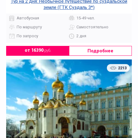
Тур на 2 дня: Необычное путешествие по суздальской
земле (ГТК Суздаль 3*)
Автобусная
15-49 чел.
По маршруту
Самостоятельно
По запросу
2 дня
Подробнее
от 16390
руб.
2213