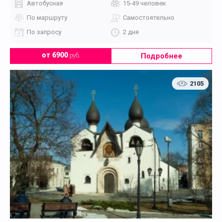
Автобусная
15-49 человек
По маршруту
Самостоятельно
По запросу
2 дня
Подробнее
от 6900
руб.
2105