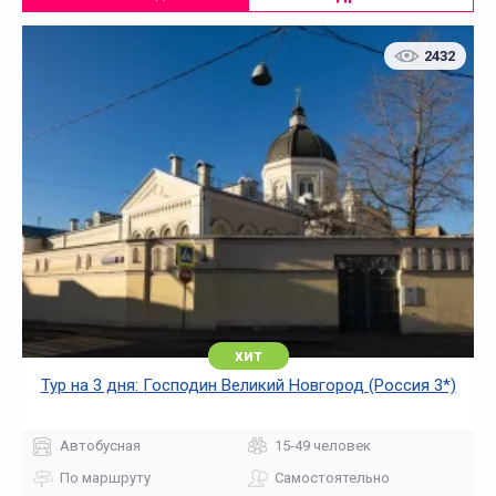
2432
хит
Тур на 3 дня: Господин Великий Новгород (Россия 3*)
Автобусная
15-49 человек
По маршруту
Самостоятельно