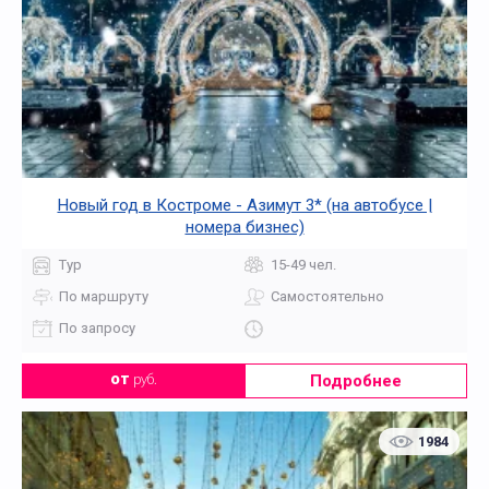
Новый год в Костроме - Азимут 3* (на автобусе |
номера бизнес)
Тур
15-49 чел.
По маршруту
Самостоятельно
По запросу
Подробнее
от
руб.
1984