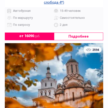
слобода 4*)
Автобусная
15-49 человек
По маршруту
Самостоятельно
По запросу
2 дня
Подробнее
от 16090
руб.
2594