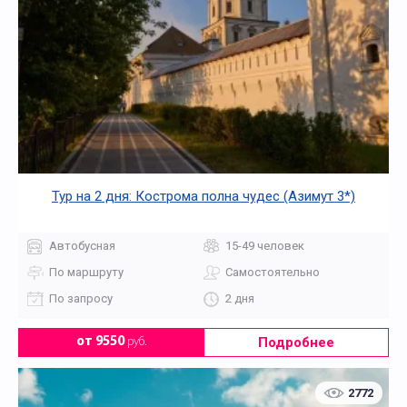
Тур на 2 дня: Кострома полна чудес (Азимут 3*)
Автобусная
15-49 человек
По маршруту
Самостоятельно
По запросу
2 дня
Подробнее
от 9550
руб.
2772