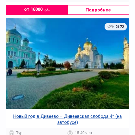
Подробнее
от 16000
руб.
2172
Новый год в Дивеево – Дивеевская слобода 4* (на
автобусе)
Тур
15-49 чел.