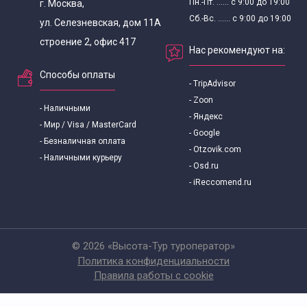
Пн.-Пт. ...... с 9:00 до 19:00
г. Москва,
Сб.-Вс. ...... с 9:00 до 19:00
ул. Селезневская, дом 11А
строение 2, офис 417
Нас рекомендуют на:
Способы оплаты
- TripAdvisor
- Zoon
- Наличными
- Яндекс
- Мир / Visa / MasterCard
- Google
- Безналичная оплата
- Otzovik.com
- Наличными курьеру
- Osd.ru
- iReccomend.ru
© 2026 «Высота-Тур туроператор»
Политика конфиденциальности
Правила работы с cookie