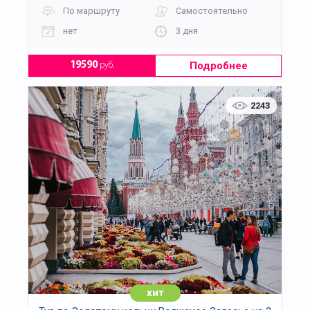
По маршруту
Самостоятельно
нет
3 дня
Подробнее
19590
руб.
2243
хит