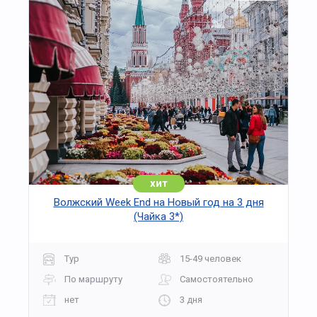
хит
Волжский Week End на Новый год на 3 дня
(Чайка 3*)
Тур
15-49 человек
По маршруту
Самостоятельно
нет
3 дня