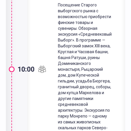
Посещение Старого
выборгского рынка с
возможностью приобрести
финские товары и
сувениры. Обзорная
экскурсия «Средневековый
Выборг». В программе —
Выборгский замок XIII века,
Круглая и Часовая башни,
башня Ратуши, руины
Доминиканского
10:00
монастыря, Рыцарский
дом, дом Купеческой
гильдии, усадьба Бюргера,
гранитный дворец, соборы,
дом купца Маркелова и
другие памятники
средневековой
архитектуры. Экскурсия по
парку Монрепо — одному
из самых живописных
скальных парков Северо-