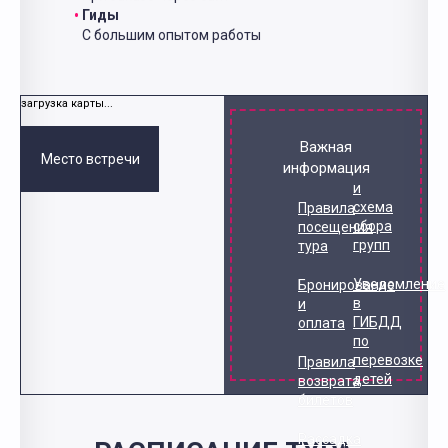
Гиды
С большим опытом работы
загрузка карты...
Важная
Место встречи
информация
и
схема
Правила
сбора
посещения
групп
тура
Уведомление
Бронирование
в
и
ГИБДД
оплата
по
перевозке
Правила
детей
возврата
билетов
Рассадка