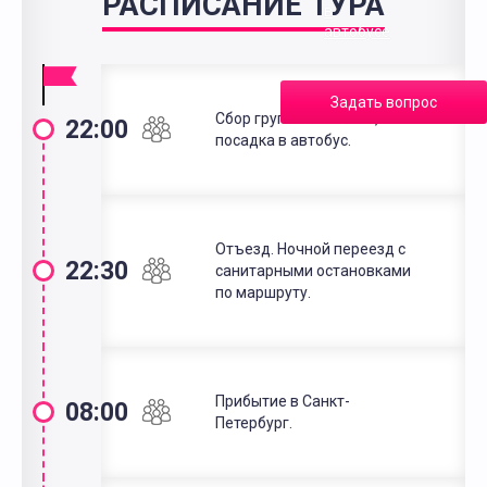
РАСПИСАНИЕ ТУРА
в
автобусе
Задать вопрос
Сбор группы в Москве,
22:00
посадка в автобус.
Отъезд. Ночной переезд с
22:30
санитарными остановками
по маршруту.
Прибытие в Санкт-
08:00
Петербург.