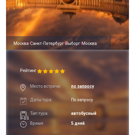
•
•
•
Москва
Санкт-Петербург
Выборг
Москва
Рейтинг
Место встречи:
по запросу
Даты тура:
По запросу
Тип тура:
автобусный
Время:
5 дней