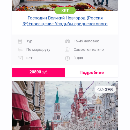
хит
Господин Великий Новгород (Россия
3*)+посещение Усадьбы средневекового
рушанина на 3 дня
Тур
15-49 человек
По маршруту
Самостоятельно
нет
3 дня
Подробнее
20890
руб.
2766