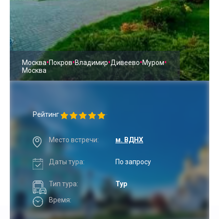
•
•
•
•
•
Москва
Покров
Владимир
Дивеево
Муром
Москва
Рейтинг
Место встречи:
м. ВДНХ
Даты тура:
По запросу
Тип тура:
Тур
Время: