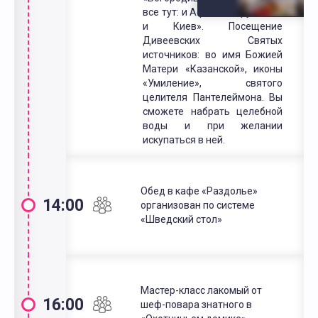
все тут: и Афон, и Иерусалим,
и Киев». Посещение
Дивеевских Святых
источников: во имя Божией
Матери «Казанской», иконы
«Умиление», святого
целителя Пантелеймона. Вы
сможете набрать целебной
воды и при желании
искупаться в ней.
Обед в кафе «Раздолье»
14:00
организован по системе
«Шведский стол»
Мастер-класс лакомый от
16:00
шеф-повара знатного в