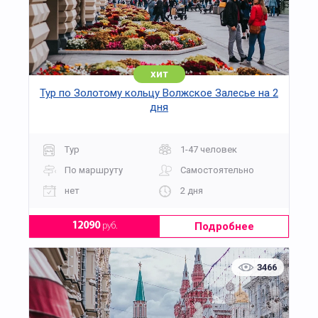
хит
Тур по Золотому кольцу Волжское Залесье на 2
дня
Тур
1-47 человек
По маршруту
Самостоятельно
нет
2 дня
Подробнее
12090
руб.
3466