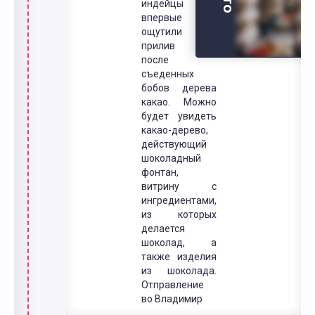
индейцы
впервые
ощутили
прилив сил
после
съеденных
бобов дерева
какао. Можно
будет увидеть
какао-дерево,
действующий
шоколадный
фонтан,
витрину с
ингредиентами,
из которых
делается
шоколад, а
также изделия
из шоколада.
Отправление
во Владимир