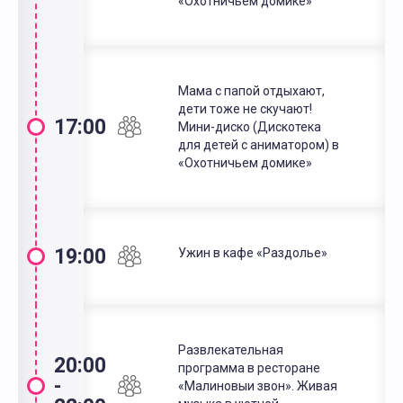
«Охотничьем домике»
Мама с папой отдыхают,
дети тоже не скучают!
17:00
Мини-диско (Дискотека
для детей с аниматором) в
«Охотничьем домике»
19:00
Ужин в кафе «Раздолье»
Развлекательная
20:00
программа в ресторане
-
«Малиновыи звон». Живая