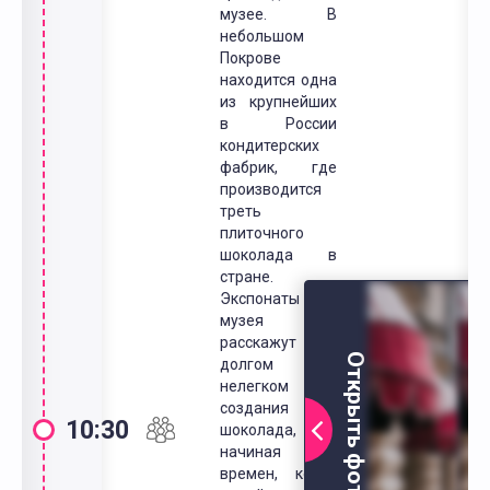
музее. В
небольшом
Покрове
находится одна
из крупнейших
в России
кондитерских
фабрик, где
производится
треть
плиточного
шоколада в
стране.
Экспонаты
музея
расскажут о
Открыть фото
долгом и
нелегком пути
создания
10:30
шоколада,
начиная с
времен, когда