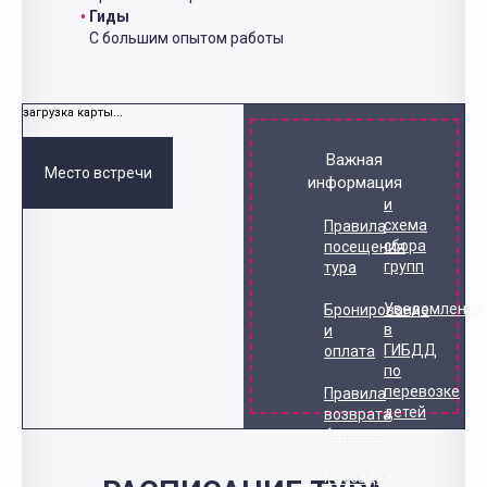
Гиды
С большим опытом работы
загрузка карты...
Важная
Место встречи
информация
и
схема
Правила
сбора
посещения
групп
тура
Уведомление
Бронирование
в
и
ГИБДД
оплата
по
перевозке
Правила
детей
возврата
билетов
Рассадка