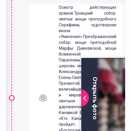
Осмотр действующих
храмов:Троицкий собор:
святые мощи преподобного
Серафима, чудотворная
икона
«Умиление».Преображенский
собор: мощи преподобной
Марфы Дивеевской, мощи
блаженной
Параскевы.Казанская
церковь: мощи преподобных
Александры, Марфы,
Елены.Святая Канавка
Открыть фото
Пресвятой Богородицы - это
величайшая дивеевская, да
и мировая вселенская
святыня. О благодати,
дарованной Святой
Канавкой Батюшка говорил:
«Кто Канавку с молитвой
пройдет, да полтораста
«Богородиц» прочтет, тому