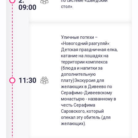
2.
по системе «Шведский
09:00
стол».
Уличные потехи –
«Новогодний разгуляй»:
Детская праздничная елка,
катание на лошадях на
территории комплекса
(блюда и напитки за
дополнительную
11:30
плату)Экскурсия для
желающих в Дивеево по
Серафимо-Дивеевскому
монастырю - названному в
честь Серафима
Саровского, который
опекал эту обитель (для
желающих).