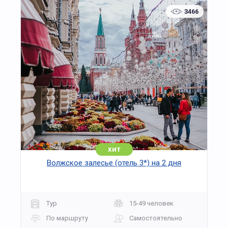
3466
хит
Волжское залесье (отель 3*) на 2 дня
Тур
15-49 человек
По маршруту
Самостоятельно