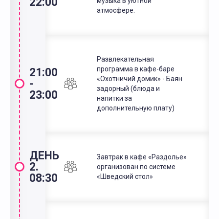
22:00
музыка в уютной
атмосфере.
Развлекательная
программа в кафе-баре
21:00
«Охотничий домик» - Баян
-
задорный (блюда и
23:00
напитки за
дополнительную плату)
ДЕНЬ
Завтрак в кафе «Раздолье»
2.
организован по системе
08:30
«Шведский стол»