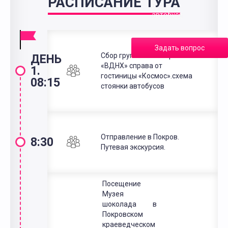
РАСПИСАНИЕ ТУРА
в
автобусе
Задать вопрос
Сбор группы: ст. метро
ДЕНЬ
«ВДНХ» справа от
1.
гостиницы «Космос».схема
08:15
стоянки автобусов
Отправление в Покров.
8:30
Путевая экскурсия.
Посещение
Музея
шоколада в
Покровском
краеведческом