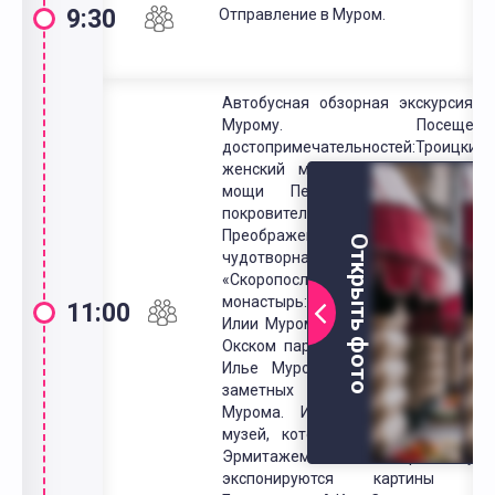
9:30
Отправление в Муром.
Автобусная обзорная экскурсия п
Мурому. Посещени
достопримечательностей:Троицкий
женский монастырь, где покоятс
мощи Петра и Февроньи 
покровителей любви и брака.Спасо
Преображенский монастырь
Открыть фото
чудотворная икона Божией Матер
«Скоропослушница».Благовещенски
монастырь: икона преподобног
11:00
Илии Муромца с частицей мощей. 
Окском парке Вы увидите памятни
Илье Муромцу — одна из самы
заметных достопримечательносте
Мурома. Историко-художественны
музей, который называют «малы
Эрмитажем». В галерее музе
экспонируются картины К.П