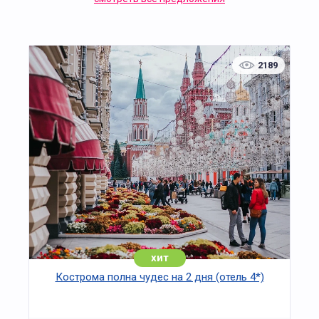
2189
хит
Кострома полна чудес на 2 дня (отель 4*)