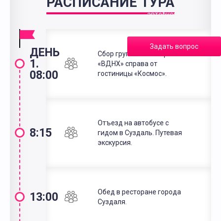
РАСПИСАНИЕ ТУРА
в
автобусе
Задать вопрос
ДЕНЬ
Сбор группы: ст. метро
1.
«ВДНХ» справа от
08:00
гостиницы «Космос».
Отъезд на автобусе с
8:15
гидом в Суздаль. Путевая
экскурсия.
Обед в ресторане города
13:00
Суздаля.