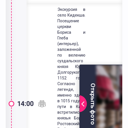
Экскурсия в
село Кидекша.
Посещение
церкви
Бориса и
Глеба
(интерьер),
заложенной
по велению
суздальского
князя Юрия
Долгорукого в
1152 году.
Согласно
Открыть фото
легенде,
именно здесь
в 1015 году на
14:00
пути в Киев
встретились
князья Борис
Ростовский и