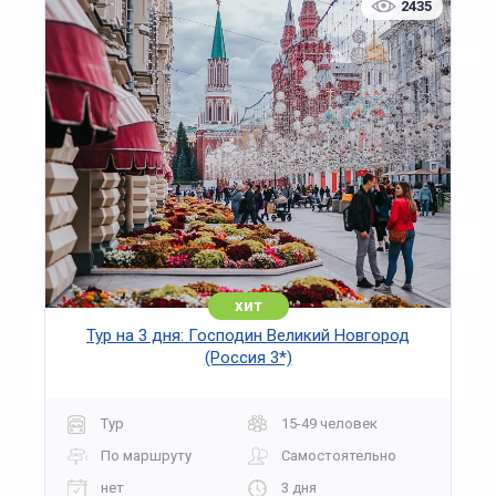
2435
хит
Тур на 3 дня: Господин Великий Новгород
(Россия 3*)
Тур
15-49 человек
По маршруту
Самостоятельно
нет
3 дня