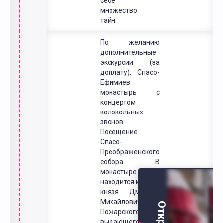
себе
множество
тайн.
По желанию
дополнительные
экскурсии (за
доплату): Спасо-
Ефимиев
монастырь с
концертом
колокольных
звонов.
Посещение
Спасо-
Преображенского
собора. В
монастыре
находится могила
князя Дмитрия
Михайловича
Пожарского —
выдающегося