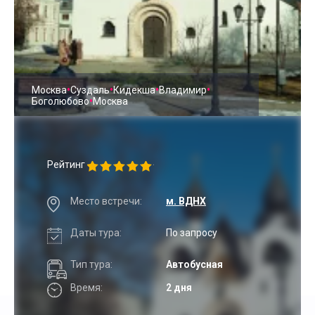
•
•
•
•
Москва
Суздаль
Кидекша
Владимир
•
Боголюбово
Москва
Рейтинг
Место встречи:
м. ВДНХ
Даты тура:
По запросу
Тип тура:
Автобусная
Время:
2 дня