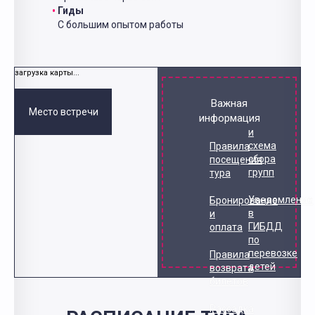
Гиды
С большим опытом работы
загрузка карты...
Важная
Место встречи
информация
и
схема
Правила
сбора
посещения
групп
тура
Уведомление
Бронирование
в
и
ГИБДД
оплата
по
перевозке
Правила
детей
возврата
билетов
Рассадка