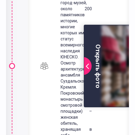
город-музей,
около 200
памятников
истории,
многие из
которых имеют
статус
всемирного
Открыть фото
наследия
ЮНЕСКО.
Осмотр
архитектурного
ансамбля
Суздальского
Кремля.
Покровский
монастырь (со
смотровой
площадки) –
женская
обитель,
хранящая в