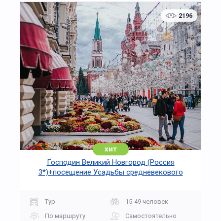
2196
хит
Господин Великий Новгород (Россия
3*)+посещение Усадьбы средневекового
рушанина на 3 дня
Тур
15-49 человек
По маршруту
Самостоятельно