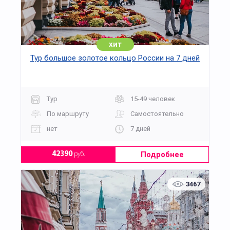
хит
Тур большое золотое кольцо России на 7 дней
Тур
15-49 человек
По маршруту
Самостоятельно
нет
7 дней
Подробнее
42390
руб.
3467