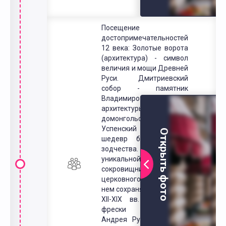
Посещение
достопримечательностей
12 века: Золотые ворота
(архитектура) - символ
величия и мощи Древней
Руси. Дмитриевский
собор - памятник
Владимиро-Суздальской
архитектуры
домонгольского периода.
Успенский собор –
Открыть фото
шедевр белокаменного
зодчества. Является
уникальной
сокровищницей русского
церковного искусства. В
нем сохраняются росписи
XII-XIX вв. Знаменитые
фрески иконописца
Андрея Рублева. Музей