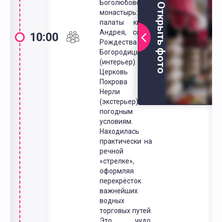
Боголюбовский
Открыть фото
монастырь:
палаты князя
Андрея, собор
10:00
Рождества
Богородицы
(интерьер).
Церковь
Покрова на
Нерли
(экстерьер) - по
погодным
условиям.
Находилась
практически на
речной
«стрелке»,
оформляя
перекрёсток
важнейших
водных
торговых путей.
Это чудо,