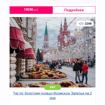
Подробнее
19590
руб.
2248
хит
Тур по Золотому кольцу Волжское Залесье на 2
дня