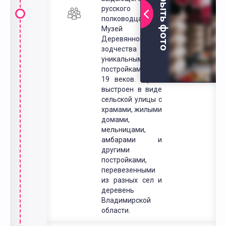
Открыть фото
русского
полководца.
Музей
Деревянного
зодчества с
уникальными
постройками 17-
19 веков. Музей
выстроен в виде
сельской улицы с
храмами, жилыми
домами,
мельницами,
амбарами и
другими
постройками,
перевезенными
из разных сел и
деревень
Владимирской
области.