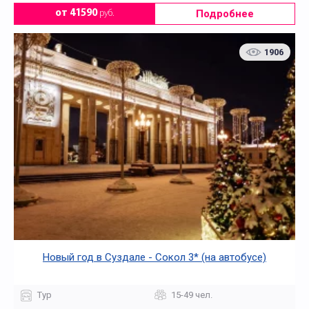
Подробнее
от 41590
руб.
1906
Новый год в Суздале - Сокол 3* (на автобусе)
Тур
15-49 чел.