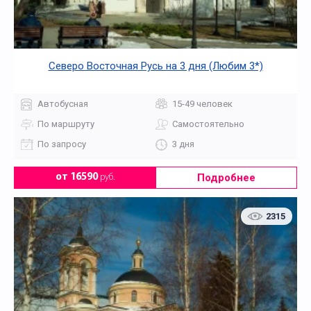
Северо Восточная Русь на 3 дня (Любим 3*)
Автобусная
15-49 человек
По маршруту
Самостоятельно
По запросу
3 дня
Подробнее
от 16590
руб.
2315