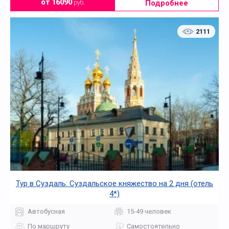
Подробнее
от 16090
руб.
2111
Тур в Суздаль: Суздальское княжество на 2 дня (отель
4*)
Автобусная
15-49 человек
По маршруту
Самостоятельно