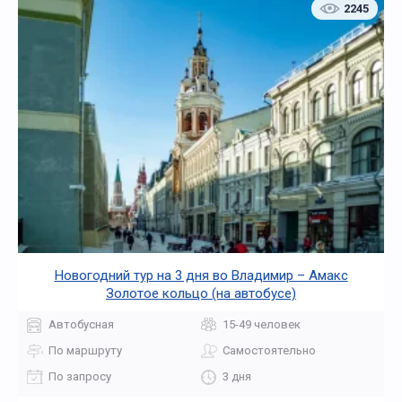
2245
Новогодний тур на 3 дня во Владимир – Амакс
Золотое кольцо (на автобусе)
Автобусная
15-49 человек
По маршруту
Самостоятельно
По запросу
3 дня