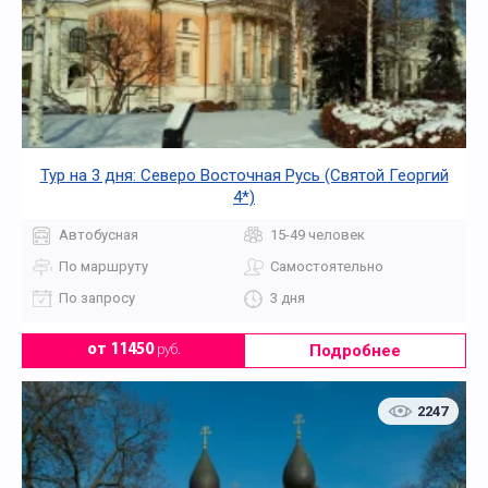
Тур на 3 дня: Северо Восточная Русь (Святой Георгий
4*)
Автобусная
15-49 человек
По маршруту
Самостоятельно
По запросу
3 дня
Подробнее
от 11450
руб.
2247