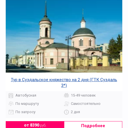
Тур в Суздальское княжество на 2 дня (ГТК Суздаль
3*)
Автобусная
15-49 человек
По маршруту
Самостоятельно
По запросу
2 дня
Подробнее
от 8390
руб.