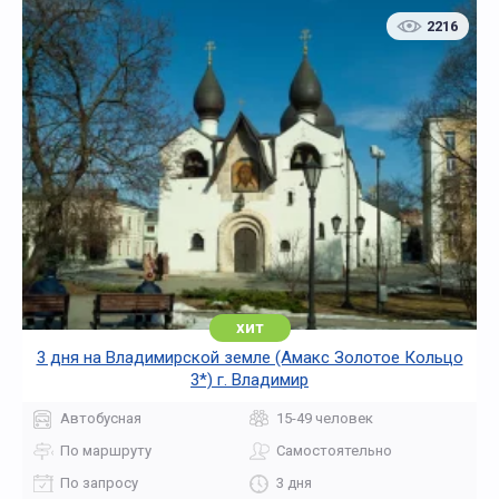
2216
хит
3 дня на Владимирской земле (Амакс Золотое Кольцо
3*) г. Владимир
Автобусная
15-49 человек
По маршруту
Самостоятельно
По запросу
3 дня