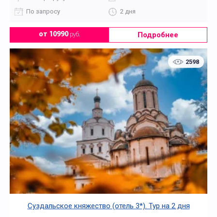
По запросу
2 дня
Подробнее
от 10990
руб.
2598
Суздальское княжество (отель 3*). Тур на 2 дня