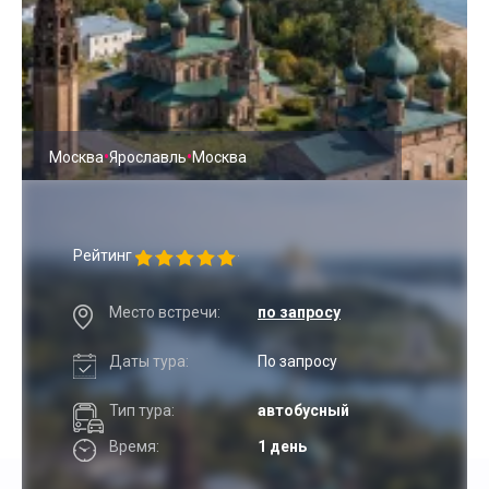
•
•
Москва
Ярославль
Москва
Рейтинг
Место встречи:
по запросу
Даты тура:
По запросу
Тип тура:
автобусный
Время:
1 день