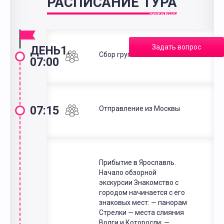
РАСПИСАНИЕ ТУРА
в
автобусе
Задать вопрос
ДЕНЬ1.
Сбор группы в Москве
07:00
07:15
Отправление из Москвы
Прибытие в Ярославль.
Начало обзорной
экскурсии Знакомство с
городом начинается с его
знаковых мест: — панорам
Стрелки — места слияния
Волги и Которосли; —