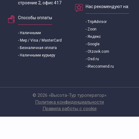
строение 2, офис 417
Нас рекомендуют на:
Способы оплаты
- TripAdvisor
- Zoon
- Наличными
- Яндекс
- Мир / Visa / MasterCard
- Google
- Безналичная оплата
- Otzovik.com
- Наличными курьеру
- Osd.ru
- iReccomend.ru
© 2026 «Высота-Тур туроператор»
Политика конфиденциальности
Правила работы с cookie