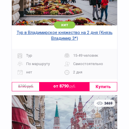
хит
Тур в Владимирское княжество на 2 дня (Князь
Владимир 3*)
Тур
15-49 человек
По маршруту
Самостоятельно
нет
2 дня
Купить
от 8790
руб.
8790 руб.
3469