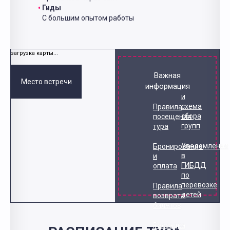
Гиды
С большим опытом работы
загрузка карты...
Важная
Место встречи
информация
и
схема
Правила
сбора
посещения
групп
тура
Уведомление
Бронирование
в
и
ГИБДД
оплата
по
перевозке
Правила
детей
возврата
билетов
Рассадка