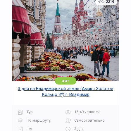
2219
хит
3 дня на Владимирской земле (Амакс Золотое
Кольцо 3*) г. Владимир
Тур
15-49 человек
По маршруту
Самостоятельно
нет
3 дня