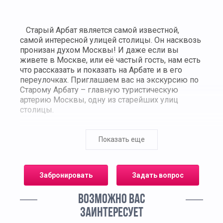
Старый Арбат является самой известной,
самой интересной улицей столицы. Он насквозь
пронизан духом Москвы! И даже если вы
живете в Москве, или её частый гость, нам есть
что рассказать и показать на Арбате и в его
переулочках. Приглашаем вас на экскурсию по
Старому Арбату – главную туристическую
артерию Москвы, одну из старейших улиц
столицы.
Вас ждет незабываемая прогулка по одному
из «знаковых» мест столицы, где всегда шумно,
Показать еще
весело, ярко, празднично. Здесь каждый
камень хранит в себе историю и вдохновение
великих литераторов и поэтов. Мы погрузимся
Забронировать
Задать вопрос
в атмосферу прошлого, узнаем о доходных
домах и их знаменитых жителях. Вы пройдетесь
ВОЗМОЖНО ВАС
по узким переулочкам, которые проникнуты
духом Арбата. Прикоснетесь к истории и
ЗАИНТЕРЕСУЕТ
архитектуре старой Москвы, узнаете секреты