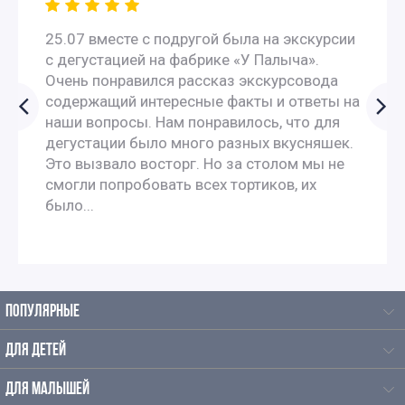
25.07 вместе с подругой была на экскурсии
Экскурсии для китайцев по Москве
с дегустацией на фабрике «У Палыча».
Очень понравился рассказ экскурсовода
Экскурсии по Москве на английском языке для
содержащий интересные факты и ответы на
наши вопросы. Нам понравилось, что для
иностранцев
дегустации было много разных вкусняшек.
Это вызвало восторг. Но за столом мы не
Экскурсии по Москве на французском
смогли попробовать всех тортиков, их
было...
Экскурсии по Москве на испанском языке
Экскурсии по Москве на итальянском языке
ПОПУЛЯРНЫЕ
Экскурсии по Москве на немецком языке
ДЛЯ ДЕТЕЙ
Экскурсии для иностранцев по Москве на польском
ДЛЯ МАЛЫШЕЙ