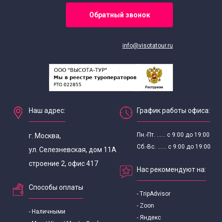
Обратный звонок
Норвежский язык
Португальский язык
info@visotatour.ru
Сербо–хорватском язык
Турецкий язык
Наш адрес:
График работы офиса:
Финский язык
Пн.-Пт. ...... с 9:00 до 19:00
г. Москва,
Сб.-Вс. ...... с 9:00 до 19:00
ул. Селезневская, дом 11А
Чешский язык
строение 2, офис 417
Нас рекомендуют на:
Шведский язык
Способы оплаты
- TripAdvisor
Японский язык
- Zoon
- Наличными
- Яндекс