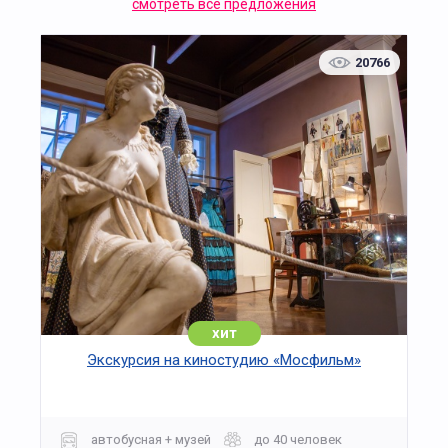
смотреть все предложения
создания великих литературных произведений.
Вспомните песни группы «Кино» у стены памяти
Виктора Цоя. Увидите дом, где великий поэт
20766
Александр Пушкин и его возлюбленная Наталья
Гончарова провели свой медовый месяц. И,
конечно, познакомитесь с уголком
«булгаковской» Москвы, пронизанной мистикой
и тайной.
хит
Экскурсия на киностудию «Мосфильм»
автобусная + музей
до 40 человек