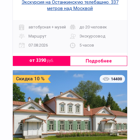
Экскурсия на Останкинскую телебашню. 337
метров над Москвой
автобусная + музей
до 20 человек
Маршрут
Экскурсовод
07.08.2026
5 часов
Подробнее
от 3390
руб.
Скидка 10 %
14400