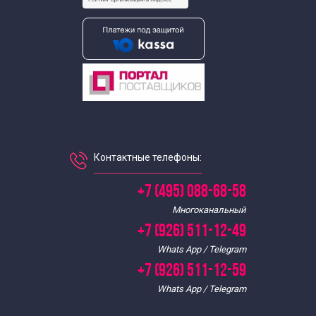
Арабский язык
Болгарский язык
Венгерский язык
Вьетнамский язык
Контактные телефоны:
Греческий язык
+7 (495) 088-68-58
Многоканальный
Датский язык
+7 (926) 511-12-49
Whats App / Telegram
Иврит
+7 (926) 511-12-59
Whats App / Telegram
Нидерландский язык