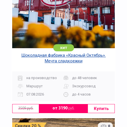
хит
Шоколадная фабрика «Красный Октябрь».
Мечта сладкоежки
на производство
до 48 человек
Маршрут
Экскурсовод
07.08.2026
до 4 часов
Купить
от 3190
руб.
3509 руб.
Скидка 20 %
0