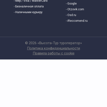
- Мир / Visa / MasterCard
- Google
Интересные
- Безналичная оплата
- Otzovik.com
- Наличными курьеру
- Osd.ru
Экскурсии для школьников
- iReccomend.ru
© 2026 «Высота-Тур туроператор»
Политика конфиденциальности
Правила работы с cookie