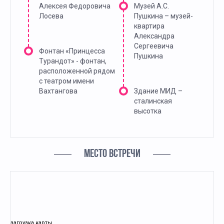
Алексея Федоровича
Музей А.С.
Лосева
Пушкина – музей-
квартира
Александра
Сергеевича
Фонтан «Принцесса
Пушкина
Турандот» - фонтан,
расположенной рядом
с театром имени
Вахтангова
Здание МИД –
сталинская
высотка
МЕСТО ВСТРЕЧИ
загрузка карты...