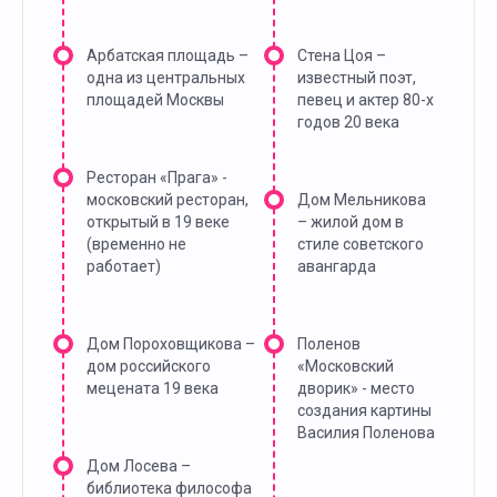
Арбатская площадь –
Стена Цоя –
одна из центральных
известный поэт,
площадей Москвы
певец и актер 80-х
годов 20 века
Ресторан «Прага» -
московский ресторан,
Дом Мельникова
открытый в 19 веке
– жилой дом в
(временно не
стиле советского
работает)
авангарда
Дом Пороховщикова –
Поленов
дом российского
«Московский
мецената 19 века
дворик» - место
создания картины
Василия Поленова
Дом Лосева –
библиотека философа