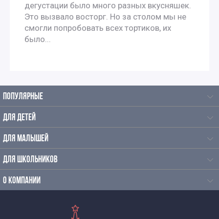
Однодневные экскурсии для школьников
дегустации было много разных вкусняшек.
Это вызвало восторг. Но за столом мы не
смогли попробовать всех тортиков, их
Осенние экскурсии для школьников
было...
Экскурсии для школьников по физике
Экскурсии по профориентации для школьников
ПОПУЛЯРНЫЕ
Познавательные экскурсии для школьников
ДЛЯ ДЕТЕЙ
Тематические экскурсии для школьников
ДЛЯ МАЛЫШЕЙ
ДЛЯ ШКОЛЬНИКОВ
Экскурсии выходного дня для школьников
О КОМПАНИИ
Выездные экскурсии для школьников
Экскурсии для школьников в апреле