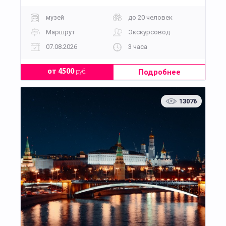
музей
до 20 человек
Маршрут
Экскурсовод
07.08.2026
3 часа
Подробнее
от 4500
руб.
13076