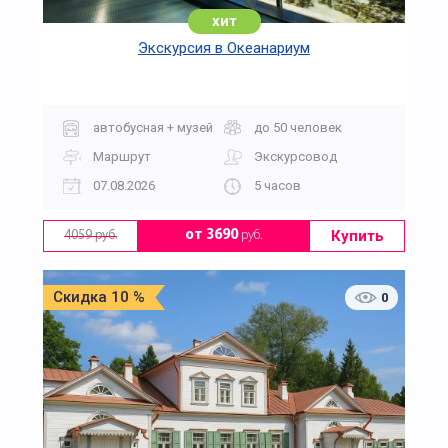
хит
Экскурсия в Океанариум
автобусная + музей
до 50 человек
Маршрут
Экскурсовод
07.08.2026
5 часов
Купить
от 3690
руб.
4059 руб.
Скидка 10 %
0