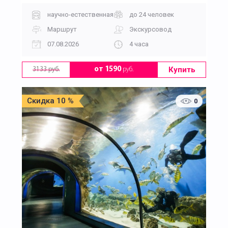
научно-естественная
до 24 человек
Маршрут
Экскурсовод
07.08.2026
4 часа
Купить
от 1590
руб.
3133 руб.
Скидка 10 %
0