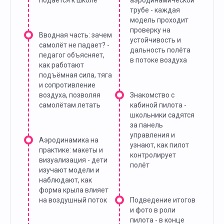
подается к школе
аэродинамической
трубе - каждая
модель проходит
проверку на
Вводная часть: зачем
устойчивость и
самолёт не падает? -
дальность полёта
педагог объясняет,
в потоке воздуха
как работают
подъёмная сила, тяга
и сопротивление
воздуха, позволяя
Знакомство с
самолётам летать
кабиной пилота -
школьники садятся
за панель
управления и
Аэродинамика на
узнают, как пилот
практике: макеты и
контролирует
визуализация - дети
полёт
изучают модели и
наблюдают, как
форма крыла влияет
на воздушный поток
Подведение итогов
и фото в роли
пилота - в конце