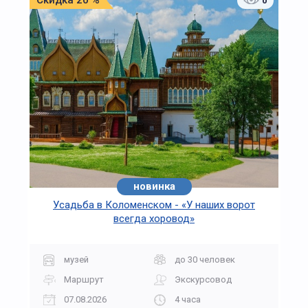
Скидка 20 %
0
новинка
Усадьба в Коломенском - «У наших ворот
всегда хоровод»
музей
до 30 человек
Маршрут
Экскурсовод
07.08.2026
4 часа