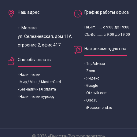
Наш адрес:
График работы офиса:
Пн.-Пт. ...... с 9:00 до 19:00
г. Москва,
Сб.-Вс. ...... с 9:00 до 19:00
ул. Селезневская, дом 11А
строение 2, офис 417
Нас рекомендуют на:
Способы оплаты
- TripAdvisor
- Zoon
- Наличными
- Яндекс
- Мир / Visa / MasterCard
- Google
- Безналичная оплата
- Otzovik.com
- Наличными курьеру
- Osd.ru
- iReccomend.ru
© 2026 «Высота-Тур туроператор»