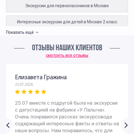
Экскурсии для первоклассников в Москве
Интересные экскурсии для детей в Москве 2 класс
Показать ещё
Экскурсии для детей 3 класса
ОТЗЫВЫ НАШИХ КЛИЕНТОВ
Экскурсии для школьников 4 класса
смотреть все отзывы
Естественно-научные экскурсии для школьников
Елизавета Гражина
25.07.2026
Интерактивные экскурсии для школьников в Москве
25.07 вместе с подругой была на экскурсии
Экскурсии для школьников начальных классов
с дегустацией на фабрике «У Палыча».
Очень понравился рассказ экскурсовода
Экскурсии для школьников на каникулы
содержащий интересные факты и ответы на
наши вопросы. Нам понравилось, что для