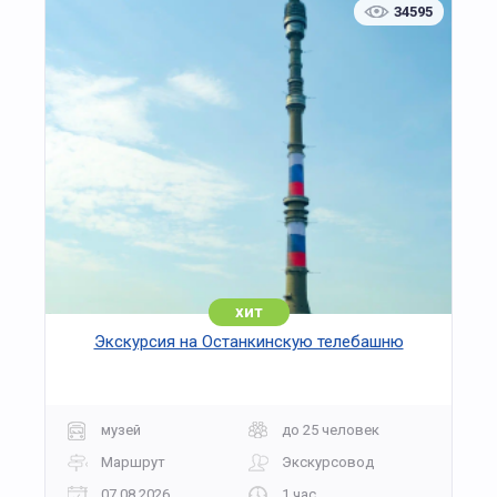
34595
возраст участников.
Запись осуществляется заранее. Все
эксперименты проводятся под контролем
специалистов с соблюдением техники
безопасности.
хит
Экскурсия на Останкинскую телебашню
музей
до 25 человек
Маршрут
Экскурсовод
07.08.2026
1 час