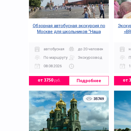
Обзорная автобусная экскурсия по
Экску
Москве для школьников "Наша
«BR
древняя Столица"
автобусная
до 20 человек
н
По маршруту
Экскурсовод
П
08.08.2026
1
Подробнее
от 3750
руб.
от 
35749