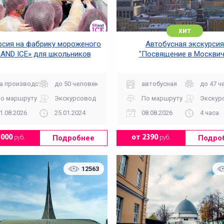
хит
рсия на фабрику мороженого
Автобусная экскурсия
AND ICE» для школьников
"Посвящение в Москвич
В Москва-Сити
В пекарню
а производство
до 50 человек
автобусная
до 47 ч
о маршруту
Экскурсовод
По маршруту
Экскур
1.08.2026
25.01.2024
08.08.2026
4 часа
Подробнее
Подро
3000
руб.
от 2390
руб.
12563
В Царицыно
Водные