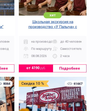
хит
Школьная экскурсия на
и"
производство «У Палыча» с
мастер-классом
В усадьбы
еловек
на производство
до 40 человек
совод
По маршруту
Самостоятельно
08.08.2026
2 часа
бнее
Подробнее
от 4190
руб.
Скидка 10 %
8064
61447
Военно-исторические