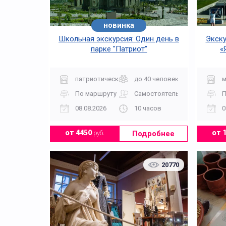
новинка
хит
Школьная экскурсия: Один день в
Экску
парке "Патриот"
«
патриотическая
до 40 человек
м
По маршруту
Самостоятельно
П
08.08.2026
10 часов
0
Подробнее
от 4450
руб.
от 
20770