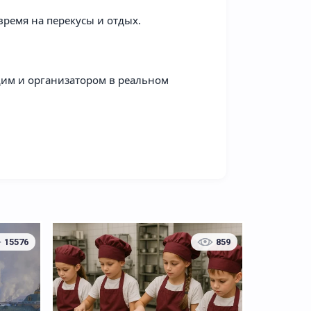
ремя на перекусы и отдых.
им и организатором в реальном
На шоколадную фабрику
15576
859
й"
В монастыри