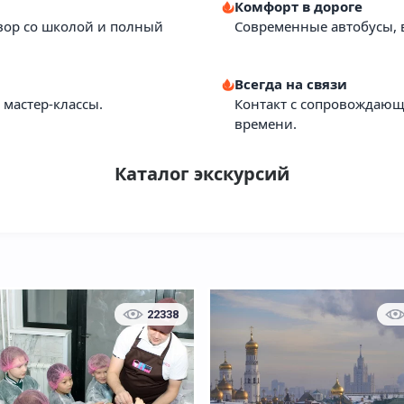
Комфорт в дороге
вор со школой и полный
Современные автобусы, в
Всегда на связи
мастер-классы.
Контакт с сопровождающ
На фабрику мороженого
На каникулы
времени.
Каталог экскурсий
22338
В аэропорт
Агрохолдинг "Московски