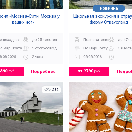
новинка
На ВДНХ
На выпускной
рсия «Москва-Сити: Москва у
Школьная экскурсия в стра
ваших ног»
ферму Страусленд
ешеходная
до 25 человек
Познавательная
до 47 ч
о маршруту
Экскурсовод
По маршруту
Самост
8.08.2026
2 часа
08.08.2026
Подробнее
Подро
4390
руб.
от 2790
руб.
На спортивные объекты
На фабрику
262