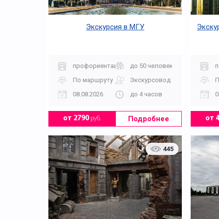
Экскурсия в МГУ
Экску
профориентация
до 50 человек
п
По маршруту
Экскурсовод
П
08.08.2026
до 4 часов
0
Подробнее
от 2790
руб.
от 
445