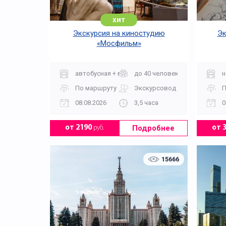
хит
Экскурсия на киностудию
Эк
«Мосфильм»
автобусная + музей
до 40 человек
н
По маршруту
Экскурсовод
П
08.08.2026
3,5 часа
0
Подробнее
от 2190
руб.
от 
15666