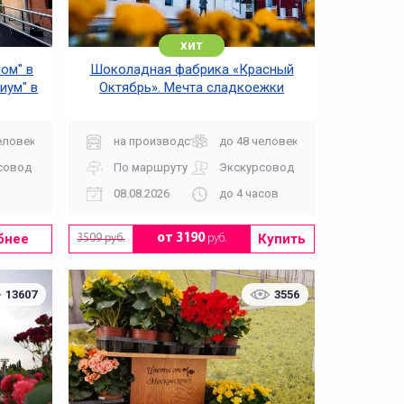
хит
ом" в
Шоколадная фабрика «Красный
иум" в
Октябрь». Мечта сладкоежки
еловек
на производство
до 48 человек
совод
По маршруту
Экскурсовод
Для средней школы
08.08.2026
до 4 часов
бнее
Купить
от 3190
руб.
3509 руб.
13607
3556
Литературные