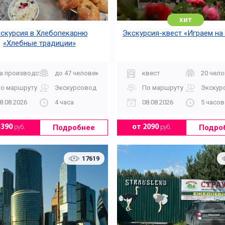
хит
скурсия в Хлебопекарню
Экскурсия-квест «Играем на
«Хлебные традиции»
а производство
до 47 человек
квест
20 чело
о маршруту
Экскурсовод
По маршруту
Экскур
8.08.2026
4 часа
08.08.2026
5 часов
Мистические
Многодневные
Подробнее
Подро
3390
руб.
от 2090
руб.
17619