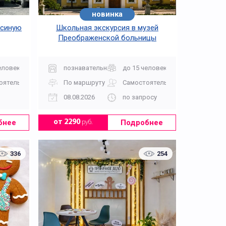
новинка
На природу
усиную
Школьная экскурсия в музей
Преображенской больницы
еловек
познавательная
до 15 человек
оятельно
По маршруту
Самостоятельно
08.08.2026
по запросу
бнее
Подробнее
от 2290
руб.
На хлебозавод
336
254