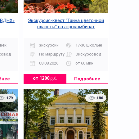
 ВДНХ»
Экскурсия-квест "Тайна цветочной
планеты" на агрокомбинат
"Московский"
век
экскурсии
17-30 школьников +2 сопровож
совод
По маршруту
Экскурсовод
08.08.2026
от 60 мин
На английском языке
бнее
Подробнее
от 1200
руб.
179
186