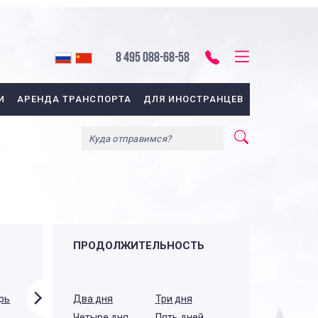
8 495 088-68-58
И
АРЕНДА ТРАНСПОРТА
ДЛЯ ИНОСТРАНЦЕВ
ПРОДОЛЖИТЕЛЬНОСТЬ
Зима
Весна
рь
Январь
Февраль
Два дня
Декабрь
Три дня
Март
Апрель
Май
Четыре дня
Пять дней