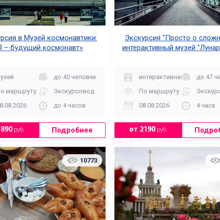
рсия в Музей космонавтики:
Экскурсия "Просто о сложн
Я – будущий космонавт»
интерактивный музей "Лунар
Планетарии
узей
до 40 человек
интерактивная
до 47 ч
о маршруту
Экскурсовод
По маршруту
Экскур
Выездные
Выходного дня
8.08.2026
до 4 часов
08.08.2026
4 часа
Подробнее
Подро
1890
руб.
от 2190
руб.
10773
Зимние
Исторические