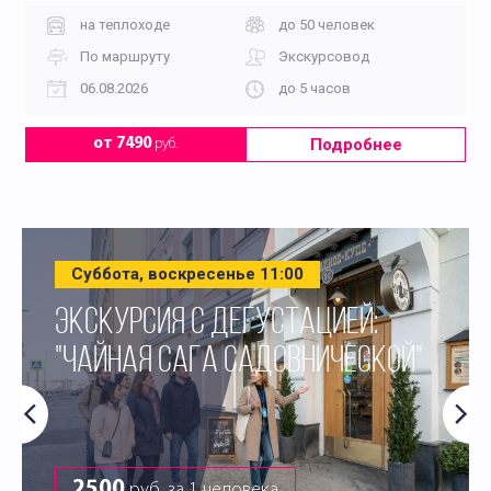
на теплоходе
до 50 человек
По маршруту
Экскурсовод
06.08.2026
до 5 часов
Подробнее
от 7490
руб.
Суббота, воскресенье 11:00
ЭКСКУРСИЯ С ДЕГУСТАЦИЕЙ:
"ЧАЙНАЯ САГА САДОВНИЧЕСКОЙ"
2500
руб. за 1 человека