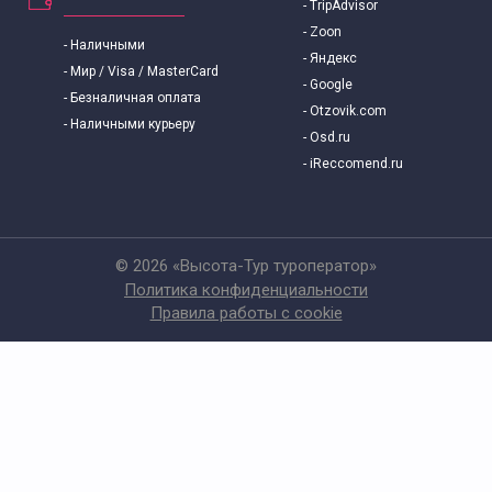
- TripAdvisor
- Zoon
- Наличными
- Яндекс
- Мир / Visa / MasterCard
- Google
- Безналичная оплата
- Otzovik.com
- Наличными курьеру
- Osd.ru
- iReccomend.ru
© 2026 «Высота-Тур туроператор»
Политика конфиденциальности
Правила работы с cookie