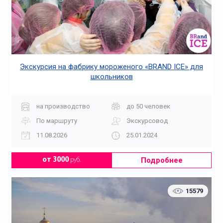
В пекарню
В усадьбы
Экскурсия на фабрику мороженого «BRAND ICE» для
школьников
на производство
до 50 человек
По маршруту
Экскурсовод
В Царицыно
Водные
11.08.2026
25.01.2024
Подробнее
от 3000
руб.
15579