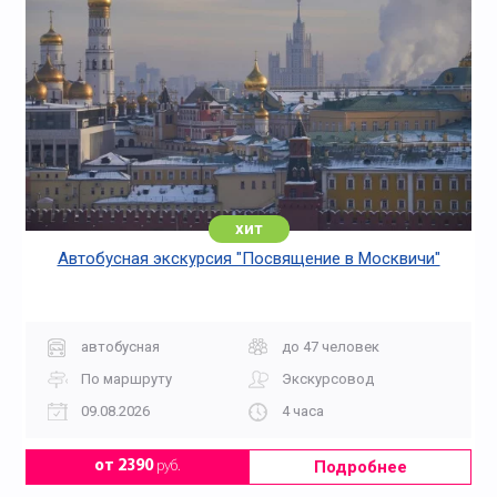
Военно-исторические
Выездные
хит
Автобусная экскурсия "Посвящение в Москвичи"
Выходного дня
Для средней школы
автобусная
до 47 человек
По маршруту
Экскурсовод
09.08.2026
4 часа
Подробнее
от 2390
руб.