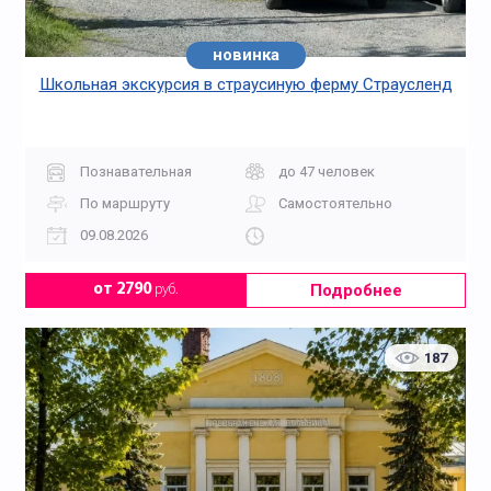
новинка
Школьная экскурсия в страусиную ферму Страусленд
Познавательная
до 47 человек
По маршруту
Самостоятельно
09.08.2026
Подробнее
от 2790
руб.
187