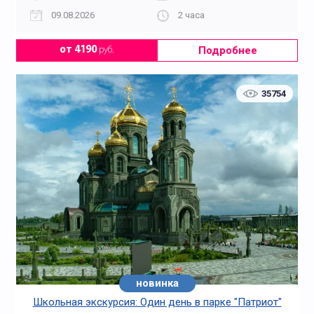
09.08.2026
2 часа
Подробнее
от 4190
руб.
Многодневные
На английском языке
35754
На ВДНХ
На выпускной
новинка
хит
Школьная экскурсия: Один день в парке "Патриот"