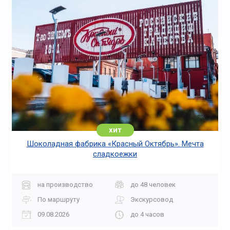
Пешеходные для младших
По истории древнего мира
классов
хит
Шоколадная фабрика «Красный Октябрь». Мечта
По месяцам
сладкоежки
на производство
до 48 человек
По маршруту
Экскурсовод
09.08.2026
до 4 часов