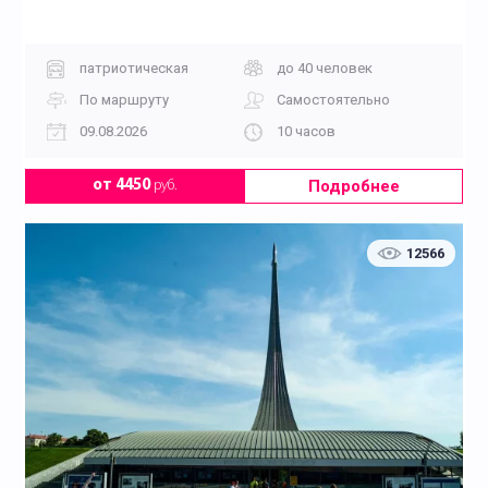
патриотическая
до 40 человек
По маршруту
Самостоятельно
09.08.2026
10 часов
На природу
На спортивные объекты
Подробнее
от 4450
руб.
12566
На фабрику
На хлебозавод