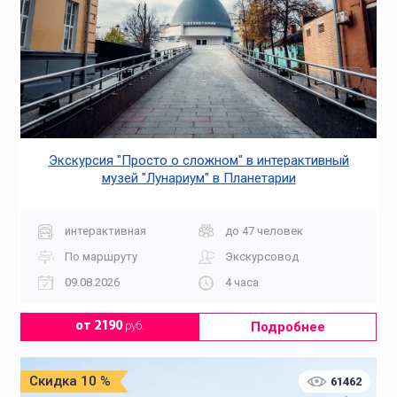
Необычные для
Ночные
первоклассников
Экскурсия "Просто о сложном" в интерактивный
музей "Лунариум" в Планетарии
Обзорные
интерактивная
до 47 человек
По маршруту
Экскурсовод
09.08.2026
4 часа
Подробнее
от 2190
руб.
Скидка 10 %
61462