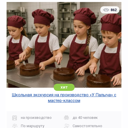
862
Зимние
Исторические
хит
Школьная экскурсия на производство «У Палыча» с
Литературные
Мистические
мастер-классом
на производство
до 40 человек
По маршруту
Самостоятельно