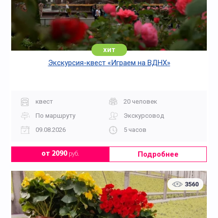
хит
Экскурсия-квест «Играем на ВДНХ»
квест
20 человек
По маршруту
Экскурсовод
09.08.2026
5 часов
Подробнее
от 2090
руб.
3560