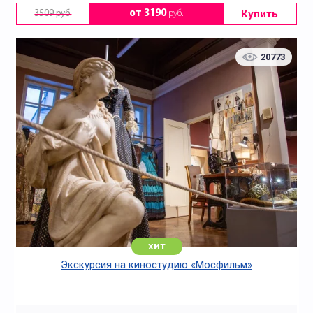
Купить
от 3190
руб.
3509 руб.
20773
По профориентации
Познавательные
Праздничные
Спортивные
хит
Экскурсия на киностудию «Мосфильм»