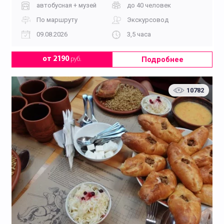
автобусная + музей
до 40 человек
По маршруту
Экскурсовод
09.08.2026
3,5 часа
Подробнее
от 2190
руб.
Тематические
Щелковский район
10782
Экологические