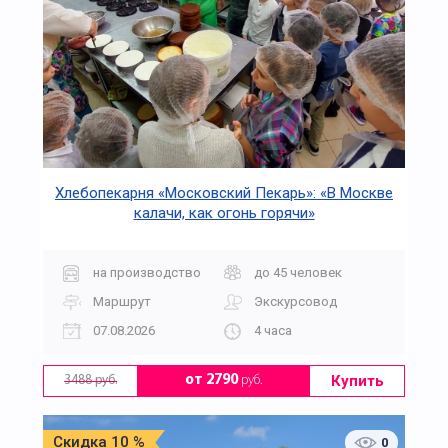
Хлебопекарня «Московский Пекарь»: «В Москве
калачи, как огонь горячи»
на производство
до 45 человек
Маршрут
Экскурсовод
07.08.2026
4 часа
Купить
от 2790
руб.
3488 руб.
Скидка 10 %
0