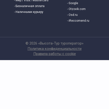
- Мир / Visa / MasterCard
- Google
- Безналичная оплата
- Otzovik.com
- Наличными курьеру
- Osd.ru
- iReccomend.ru
© 2026 «Высота-Тур туроператор»
Политика конфиденциальности
Правила работы с cookie