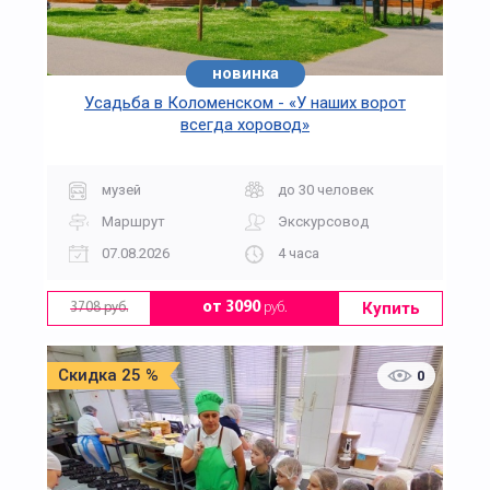
новинка
Усадьба в Коломенском - «У наших ворот
всегда хоровод»
музей
до 30 человек
Маршрут
Экскурсовод
07.08.2026
4 часа
Купить
от 3090
руб.
3708 руб.
Скидка 25 %
0