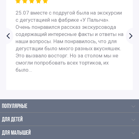
25.07 вместе с подругой была на экскурсии
Экскурсии для школьников 4 класса
с дегустацией на фабрике «У Палыча».
Очень понравился рассказ экскурсовода
Интересные экскурсии для 5 класса в Москве
содержащий интересные факты и ответы на
наши вопросы. Нам понравилось, что для
Интересные экскурсии для школьников 6 класса в
дегустации было много разных вкусняшек.
Это вызвало восторг. Но за столом мы не
Москве
смогли попробовать всех тортиков, их
было...
Экскурсии для школьников 7 класса в Москве
Экскурсии по москве для 9 класса
ПОПУЛЯРНЫЕ
Автобусные экскурсии по Москве для школьников
ДЛЯ ДЕТЕЙ
Экскурсии для школьников начальных классов
ДЛЯ МАЛЫШЕЙ