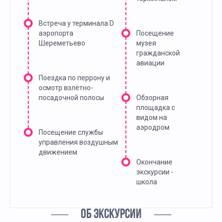
Встреча у терминала D
аэропорта
Посещение
Шереметьево
музея
гражданской
авиации
Поездка по перрону и
осмотр взлётно-
посадочной полосы
Обзорная
площадка с
видом на
аэродром
Посещение службы
управления воздушным
движением
Окончание
экскурсии -
школа
ОБ ЭКСКУРСИИ