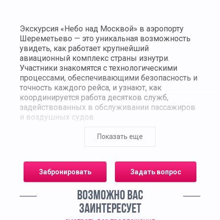
Экскурсия «Небо над Москвой» в аэропорту
Шереметьево — это уникальная возможность
увидеть, как работает крупнейший
авиационный комплекс страны изнутри.
Участники знакомятся с технологическими
процессами, обеспечивающими безопасность и
точность каждого рейса, и узнают, как
координируется работа десятков служб,
задействованных в обслуживании пассажиров
и воздушных судов.
Во время экскурсии школьники посещают
Показать еще
обзорную площадку с видом на взлётно-
посадочные полосы, наблюдают за движением
самолётов и узнают, как диспетчеры управляют
Забронировать
Задать вопрос
воздушным пространством. Гид рассказывает о
современном оборудовании аэродрома,
ВОЗМОЖНО ВАС
транспортных системах, перронах и логистике
багажа. Особое внимание уделяется
ЗАИНТЕРЕСУЕТ
профессиям, без которых невозможна работа