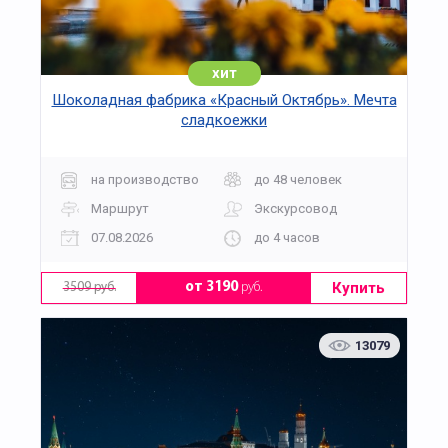
хит
Шоколадная фабрика «Красный Октябрь». Мечта
сладкоежки
на производство
до 48 человек
Маршрут
Экскурсовод
07.08.2026
до 4 часов
Купить
от 3190
руб.
3509 руб.
13079