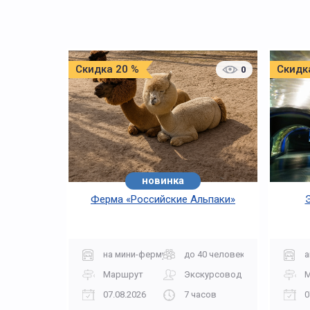
Скидка 20 %
Скидк
0
новинка
Ферма «Российские Альпаки»
на мини-ферму
до 40 человек
а
Маршрут
Экскурсовод
07.08.2026
7 часов
0