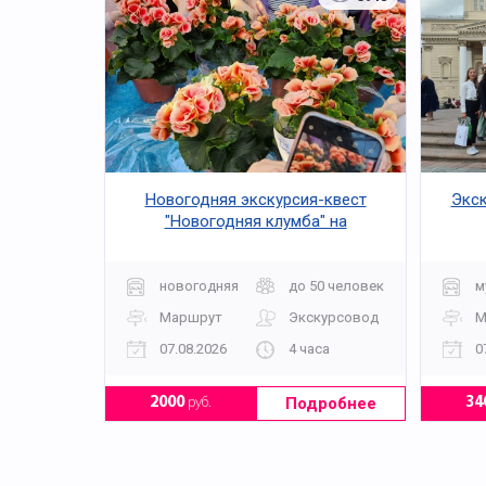
Новогодняя экскурсия-квест
Экск
"Новогодняя клумба" на
агрохолдинг "Московский"
новогодняя
до 50 человек
м
Маршрут
Экскурсовод
М
07.08.2026
4 часа
0
Подробнее
2000
руб.
34