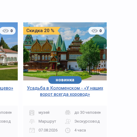
Скидка 20 %
0
0
новинка
мцево»
Усадьба в Коломенском - «У наших
ворот всегда хоровод»
еловек
музей
до 30 человек
совод
Маршрут
Экскурсовод
07.08.2026
4 часа