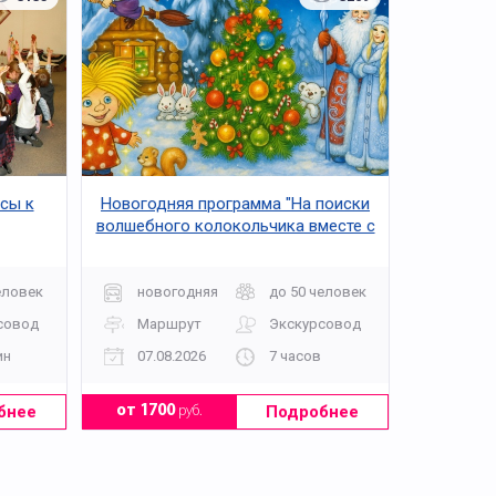
сы к
Новогодняя программа "На поиски
волшебного колокольчика вместе с
Наташей и Домовенком Кузей"
еловек
новогодняя
до 50 человек
совод
Маршрут
Экскурсовод
ин
07.08.2026
7 часов
бнее
Подробнее
от 1700
руб.