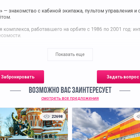
 — знакомство с кабиной экипажа, пультом управления и 
ётом.
 комплекса, работавшего на орбите с 1986 по 2001 год: ин
есомости.
й тренажёр орбитального модуля с современными систем
альных миссиях.
Показать еще
ий по звёздному небу и астронавигации, тренировки по ор
Забронировать
Задать вопрос
дуется для учащихся средних и старших классов и всех, к
ВОЗМОЖНО ВАС ЗАИНТЕРЕСУЕТ
смотреть все предложения
22698