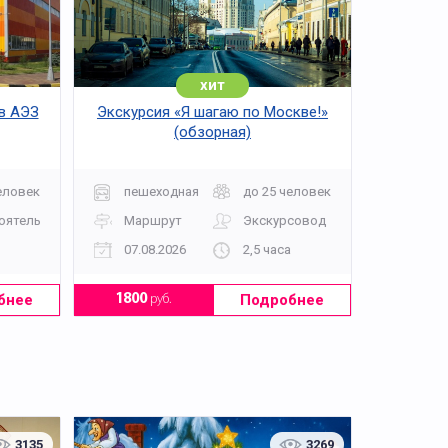
хит
 в АЭЗ
Экскурсия «Я шагаю по Москве!»
(обзорная)
еловек
пешеходная
до 25 человек
оятельно
Маршрут
Экскурсовод
07.08.2026
2,5 часа
бнее
Подробнее
1800
руб.
3135
3269