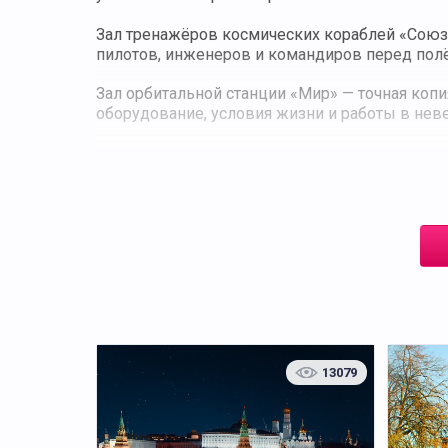
Зал тренажёров космических кораблей «Союз»
пилотов, инженеров и командиров перед пол
Зал орбитальной станции «Мир» — точная копия
оборудование, условия жизни и работы в нев
Зал Российского сегмента МКС — действующи
научным оборудованием, используемым в ре
Космический планетарий — площадка для занят
звёздными картами.
Продолжительность — около 1,5 часа; рекомен
наукой.
13079