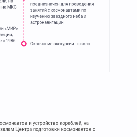
бли, на
предназначен для проведения
ы на МКС
занятий с космонавтами по
изучению звездного неба и
астронавигации
ии «МИР»
анции,
е с 1986
Окончание экскурсии - школа
смонавтов и устройство кораблей, на
залам Центра подготовки космонавтов с