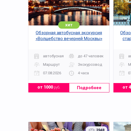
хит
Обзорная автобусная экскурсия
Обзор
«Волшебство вечерней Москвы»
ста
автобусная
до 47 человек
а
Маршрут
Экскурсовод
М
07.08.2026
4 часа
0
Подробнее
от 1000
руб.
от 
3948