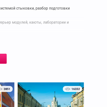
системой стыковки, разбор подготовки
терьер модулей, каюты, лаборатории и
ами управления, бытовыми отсеками и
иентации в космосе и практической работе со
то интересуется космосом и современной
3851
16332