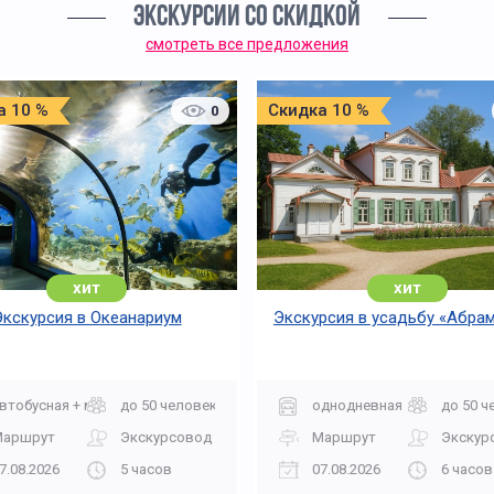
ЭКСКУРСИИ СО СКИДКОЙ
смотреть все предложения
а 10 %
Скидка 10 %
0
хит
хит
Экскурсия в Океанариум
Экскурсия в усадьбу «Абра
втобусная + музей
до 50 человек
однодневная
до 50 ч
Маршрут
Экскурсовод
Маршрут
Экскур
7.08.2026
5 часов
07.08.2026
6 часов