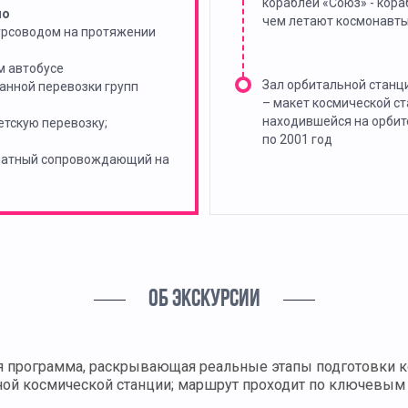
кораблей «Союз» - кора
но
чем летают космонавт
урсоводом на протяжении
м автобусе
Зал орбитальной станц
анной перевозки групп
– макет космической ст
находившейся на орбит
тскую перевозку;
по 2001 год
платный сопровождающий на
ОБ ЭКСКУРСИИ
я программа, раскрывающая реальные этапы подготовки ко
й космической станции; маршрут проходит по ключевым 