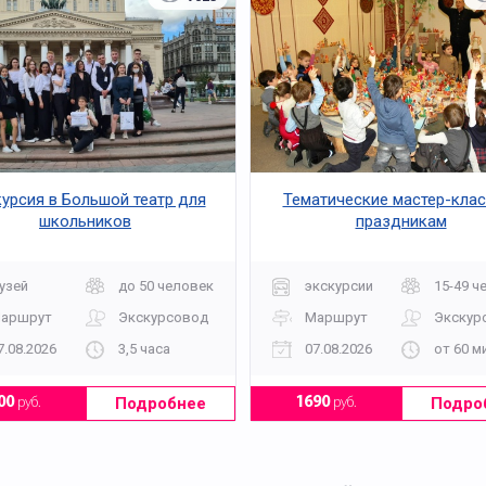
урсия в Большой театр для
Тематические мастер-клас
школьников
праздникам
узей
до 50 человек
экскурсии
15-49 ч
аршрут
Экскурсовод
Маршрут
Экскур
7.08.2026
3,5 часа
07.08.2026
от 60 м
Подробнее
Подро
00
руб.
1690
руб.