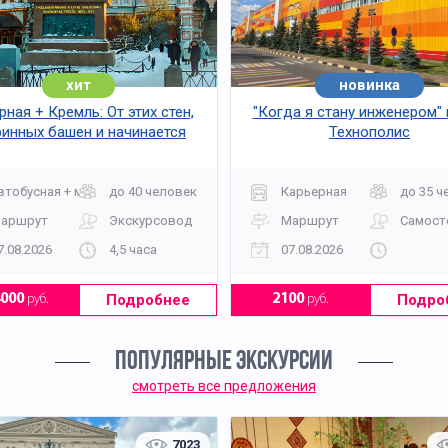
хит
новинка
хит
ная + Кремль: От этих стен,
"Когда я стану инженером"
ринных башен и начинается
Технополис
Москва
втобусная + музей
до 40 человек
Карьерная
до 35 ч
аршрут
Экскурсовод
Маршрут
Самост
7.08.2026
4,5 часа
07.08.2026
Подробнее
Подро
4000
руб.
2100
руб.
ПОПУЛЯРНЫЕ ЭКСКУРСИИ
смотреть все предложения
7023