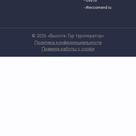
- Osd.ru
- iReccomend.ru
© 2026 «Высота-Тур туроператор»
Политика конфиденциальности
Правила работы с cookie