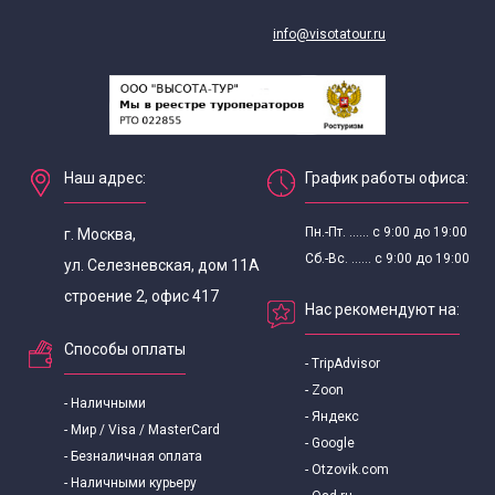
info@visotatour.ru
Наш адрес:
График работы офиса:
Пн.-Пт. ...... с 9:00 до 19:00
г. Москва,
Сб.-Вс. ...... с 9:00 до 19:00
ул. Селезневская, дом 11А
строение 2, офис 417
Нас рекомендуют на:
Способы оплаты
- TripAdvisor
- Zoon
- Наличными
- Яндекс
- Мир / Visa / MasterCard
- Google
- Безналичная оплата
- Otzovik.com
- Наличными курьеру