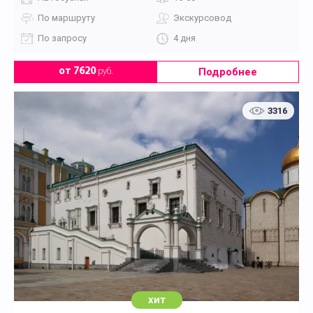
По маршруту
Экскурсовод
По запросу
4 дня
Подробнее
от 7620
руб.
3316
хит