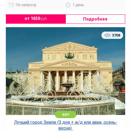
По запросу
1 день
Подробнее
от 1650
руб.
3708
хит
Лучший город Земли (3 дня + ж/д или авиа, осень-
весна)