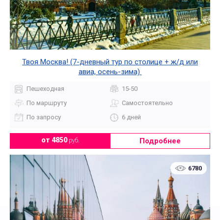
Твоя Москва! (7-дневный тур по столице + ж/д или
авиа, осень-зима)
Пешеходная
15-50
По маршруту
Самостоятельно
По запросу
6 дней
Подробнее
от 4850
руб.
6780