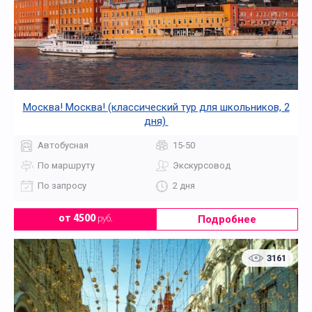
Москва! Москва! (классический тур для школьников, 2
дня)
Автобусная
15-50
По маршруту
Экскурсовод
По запросу
2 дня
Подробнее
от 4500
руб.
3161