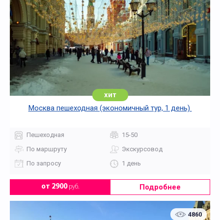
хит
Москва пешеходная (экономичный тур, 1 день)
Пешеходная
15-50
По маршруту
Экскурсовод
По запросу
1 день
Подробнее
от 2900
руб.
4860