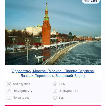
2283
Здравствуй, Москва! (Москва – Троице-Сергиева
Лавра – Переславль-Залесский, 3 дня)
Автобусная
15-50
По маршруту
Экскурсовод
По запросу
3 дня