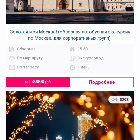
Золотая моя Москва! (обзорная автобусная экскурсия
по Москве, для корпоративных групп)
Обзорная
15-50
По маршруту
Экскурсовод
По запросу
1 день
Подробнее
от 30000
руб.
3298