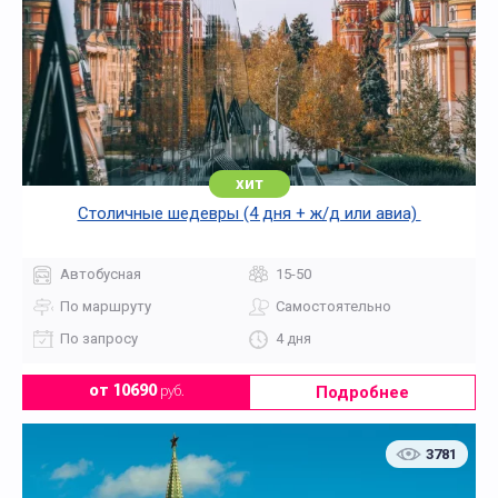
хит
Столичные шедевры (4 дня + ж/д или авиа)
Автобусная
15-50
По маршруту
Самостоятельно
По запросу
4 дня
Подробнее
от 10690
руб.
3781