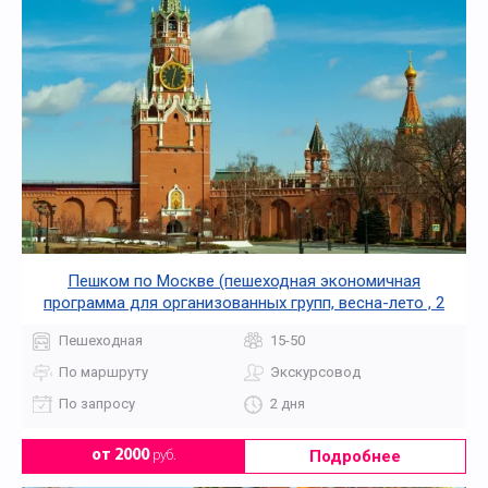
Пешком по Москве (пешеходная экономичная
программа для организованных групп, весна-лето , 2
дня + ж/д или авиа)
Пешеходная
15-50
По маршруту
Экскурсовод
По запросу
2 дня
Подробнее
от 2000
руб.