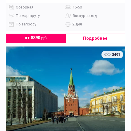
Обзорная
15-50
По маршруту
Экскурсовод
По запросу
2 дня
Подробнее
от 8890
руб.
3491