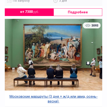
По запросу
3 дня
Подробнее
от 7300
руб.
3093
Московские маршруты (3 дня + ж/д или авиа, осень-
весна)