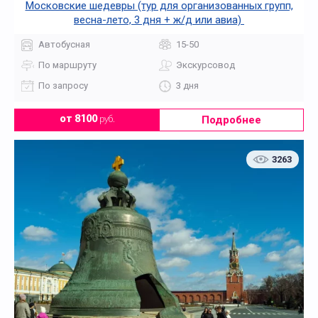
Московские шедевры (тур для организованных групп,
весна-лето, 3 дня + ж/д или авиа)
Автобусная
15-50
По маршруту
Экскурсовод
По запросу
3 дня
Подробнее
от 8100
руб.
3263