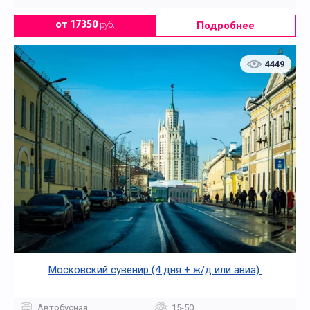
Подробнее
от 17350
руб.
4449
Московский сувенир (4 дня + ж/д или авиа)
Автобусная
15-50