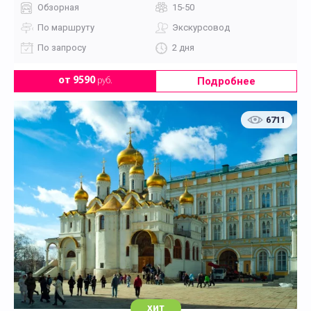
Обзорная
15-50
По маршруту
Экскурсовод
По запросу
2 дня
Подробнее
от 9590
руб.
6711
хит