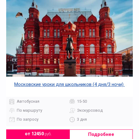
Московские уроки для школьников (4 дня/3 ночи)
Автобусная
15-50
По маршруту
Экскурсовод
По запросу
3 дня
Подробнее
от 12450
руб.