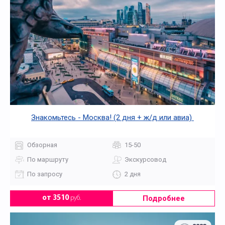
Знакомьтесь - Москва! (2 дня + ж/д или авиа)
Обзорная
15-50
По маршруту
Экскурсовод
По запросу
2 дня
Подробнее
от 3510
руб.