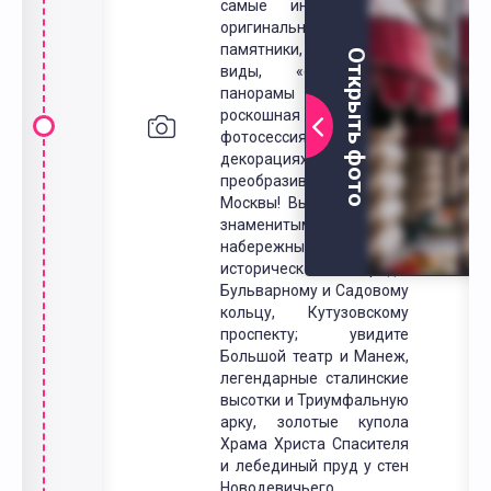
самые интересные и
оригинальные
памятники, выигрышные
Открыть фото
виды, «открыточные»
панорамы и самая
роскошная московская
фотосессия в сказочных
декорациях
преобразившейся
Москвы! Вы проедете по
знаменитым
набережным и улицам
исторического города:
Бульварному и Садовому
кольцу, Кутузовскому
проспекту; увидите
Большой театр и Манеж,
легендарные сталинские
высотки и Триумфальную
арку, золотые купола
Храма Христа Спасителя
и лебединый пруд у стен
Новодевичьего