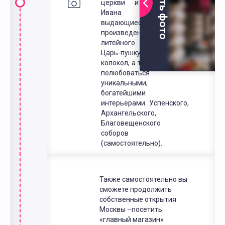
Открыть фото
церкви и колокольню
Ивана Великого,
выдающиеся
произведения русского
литейного искусства —
Царь-пушку и Царь-
колокол, а также сможете
полюбоваться
уникальными,
богатейшими
интерьерами Успенского,
Архангельского,
Благовещенского
соборов
(самостоятельно).
Также самостоятельно вы
сможете продолжить
собственные открытия
Москвы –посетить
«главный магазин»