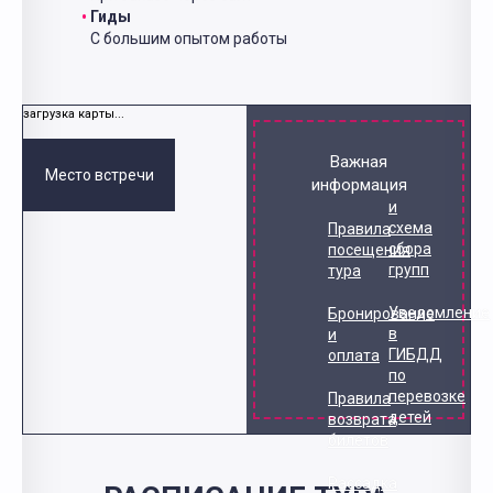
Гиды
С большим опытом работы
загрузка карты...
Важная
Место встречи
информация
и
схема
Правила
сбора
посещения
групп
тура
Уведомление
Бронирование
в
и
ГИБДД
оплата
по
перевозке
Правила
детей
возврата
билетов
Рассадка