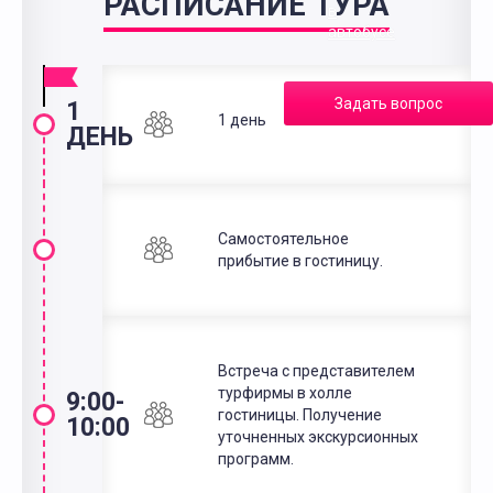
РАСПИСАНИЕ ТУРА
в
автобусе
Задать вопрос
1
1 день
ДЕНЬ
Самостоятельное
прибытие в гостиницу.
Встреча с представителем
турфирмы в холле
9:00-
гостиницы. Получение
10:00
уточненных экскурсионных
программ.