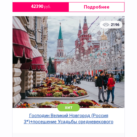
Подробнее
42390
руб.
2196
хит
Господин Великий Новгород (Россия
3*)+посещение Усадьбы средневекового
рушанина на 3 дня