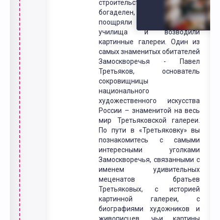
строительство храмов,
богаделен, приютов,
поощряли таланты, строили
училища и возводили
картинные галереи. Один из
самых знаменитых обитателей
Замоскворечья - Павел
Третьяков, основатель
сокровищницы
национального
художественного искусства
России – знаменитой на весь
мир Третьяковской галереи.
По пути в «Третьяковку» вы
познакомитесь с самыми
интересными уголками
Замоскворечья, связанными с
именем удивительных
меценатов братьев
Третьяковых, с историей
картинной галереи, с
биографиями художников и
живописцев, чьи картины