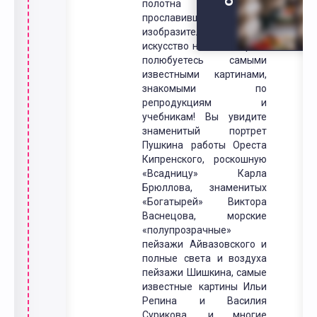
полотна и картины,
прославившие русское
изобразительное
искусство на весь мир.Вы
полюбуетесь самыми
известными картинами,
знакомыми по
репродукциям и
учебникам! Вы увидите
знаменитый портрет
Пушкина работы Ореста
Кипренского, роскошную
«Всадницу» Карла
Брюллова, знаменитых
«Богатырей» Виктора
Васнецова, морские
«полупрозрачные»
пейзажи Айвазовского и
полные света и воздуха
пейзажи Шишкина, самые
известные картины Ильи
Репина и Василия
Сурикова, и многие