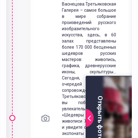
Васнецова.Третьяковская
Галерея – самое большое
в мире собрание
произведений русского
изобразительного
искусства, здесь, в 60
залах представлены
более 170 000 бесценных
шедевров русских
мастеров: живопись,
графика, древнерусские
иконы, скульптуры…
Сегодня, без всяких
очередей и в «живом»
сопровождении гида
Третьяковской Галереи,
Открыть фото
вы побываете на
увлекательной экскурсии
«Шедевры русской
живописи XVIII-XX веков»
и увидите самые главные
экспонаты - знаменитые