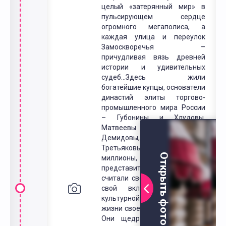
целый «затерянный мир» в
пульсирующем сердце
огромного мегаполиса, а
каждая улица и переулок
Замоскворечья –
причудливая вязь древней
истории и удивительных
судеб…Здесь жили
богатейшие купцы, основатели
династий элиты торгово-
промышленного мира России
– Губонины и Хлудовы,
Матвеевы и Лямины,
Демидовы, Бахрушины и
Третьяковы. Зарабатывая
Открыть фото
миллионы, лучшие
представители этих фамилий
считали своим долгом внести
свой вклад в развитие
культурной и общественной
жизни своего города и страны.
Они щедро жертвовали на