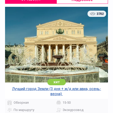
3702
хит
Лучший город Земли (3 дня + ж/д или авиа, осень-
весна)
Обзорная
15-50
По маршруту
Экскурсовод