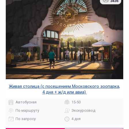
3436
Живая столица (с посещением Московского зоопарка,
4 дня + ж/д или авиа)
Автобусная
15-50
По маршруту
Экскурсовод
По запросу
4 дня