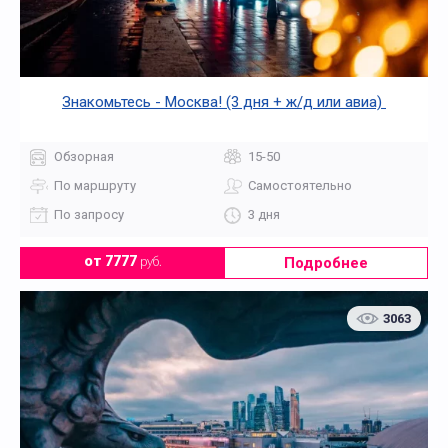
Знакомьтесь - Москва! (3 дня + ж/д или авиа)
Обзорная
15-50
По маршруту
Самостоятельно
По запросу
3 дня
Подробнее
от 7777
руб.
3063