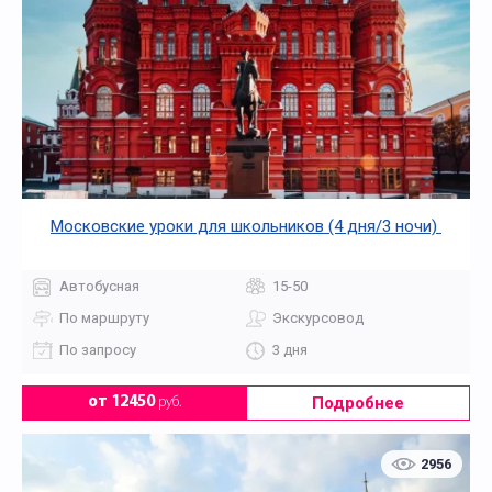
Московские уроки для школьников (4 дня/3 ночи)
Автобусная
15-50
По маршруту
Экскурсовод
По запросу
3 дня
Подробнее
от 12450
руб.
2956