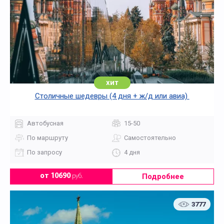
хит
Столичные шедевры (4 дня + ж/д или авиа)
Автобусная
15-50
По маршруту
Самостоятельно
По запросу
4 дня
Подробнее
от 10690
руб.
3777