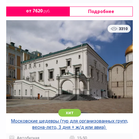
Подробнее
от 7620
руб.
3310
хит
Московские шедевры (тур для организованных групп,
весна-лето, 3 дня + ж/д или авиа)
Автобусная
15-50