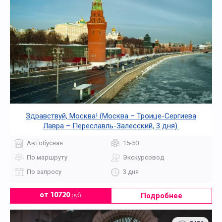
Здравствуй, Москва! (Москва – Троице-Сергиева
Лавра – Переславль-Залесский, 3 дня)
Автобусная
15-50
По маршруту
Экскурсовод
По запросу
3 дня
Подробнее
от 10720
руб.