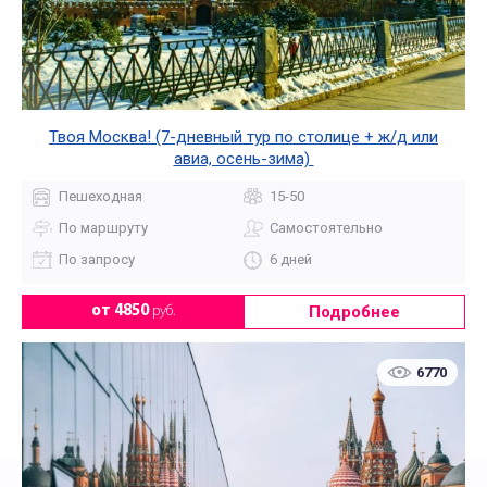
Твоя Москва! (7-дневный тур по столице + ж/д или
авиа, осень-зима)
Пешеходная
15-50
По маршруту
Самостоятельно
По запросу
6 дней
Подробнее
от 4850
руб.
6770