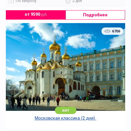
По запросу
2 дня
Подробнее
от 9590
руб.
6706
хит
Московская классика (2 дня)