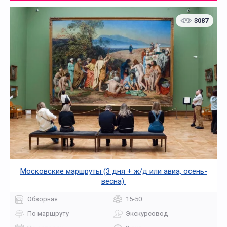
3087
Московские маршруты (3 дня + ж/д или авиа, осень-
весна)
Обзорная
15-50
По маршруту
Экскурсовод