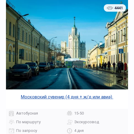
4441
Московский сувенир (4 дня + ж/д или авиа)
Автобусная
15-50
По маршруту
Экскурсовод
По запросу
4 дня