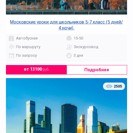
Московские уроки для школьников 5-7 класс (5 дней/
4 ночи)
Автобусная
15-50
По маршруту
Экскурсовод
По запросу
3 дня
Подробнее
от 13100
руб.
2505