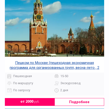
Пешком по Москве (пешеходная экономичная
программа для организованных групп, весна-лето , 2
дня + ж/д или авиа)
Пешеходная
15-50
По маршруту
Экскурсовод
По запросу
2 дня
Подробнее
от 2000
руб.