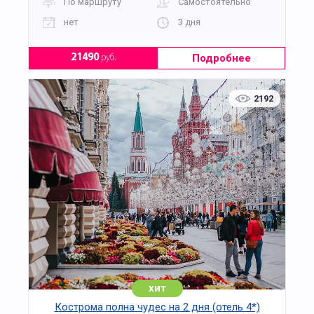
По маршруту
Самостоятельно
нет
3 дня
Подробнее
21490
руб.
2192
хит
Кострома полна чудес на 2 дня (отель 4*)