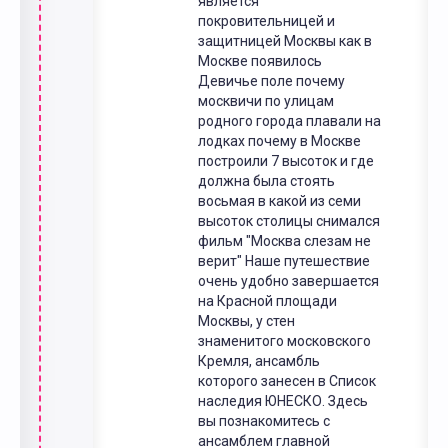
является
покровительницей и
защитницей Москвы как в
Москве появилось
Девичье поле почему
москвичи по улицам
родного города плавали на
лодках почему в Москве
построили 7 высоток и где
должна была стоять
восьмая в какой из семи
высоток столицы снимался
фильм "Москва слезам не
верит" Наше путешествие
очень удобно завершается
на Красной площади
Москвы, у стен
знаменитого московского
Кремля, ансамбль
которого занесен в Список
наследия ЮНЕСКО. Здесь
вы познакомитесь с
ансамблем главной