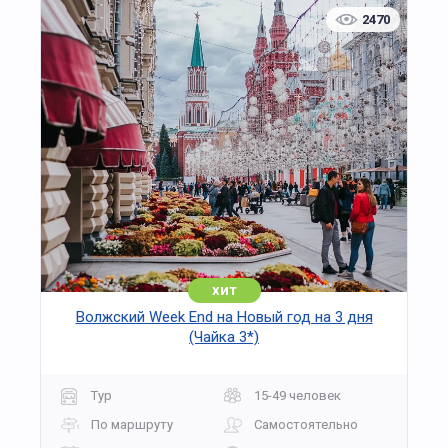
2470
хит
Волжский Week End на Новый год на 3 дня
(Чайка 3*)
Тур
15-49 человек
По маршруту
Самостоятельно