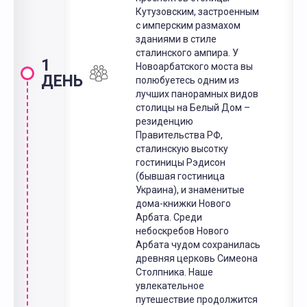
Кутузовским, застроенным
с имперским размахом
зданиями в стиле
сталинского ампира. У
1
Новоарбатского моста вы
ДЕНЬ
полюбуетесь одним из
лучших панорамных видов
столицы на Белый Дом –
резиденцию
Правительства РФ,
сталинскую высотку
гостиницы Рэдисон
(бывшая гостиница
Украина), и знаменитые
дома-книжки Нового
Арбата. Среди
небоскребов Нового
Арбата чудом сохранилась
древняя церковь Симеона
Столпника. Наше
увлекательное
путешествие продолжится