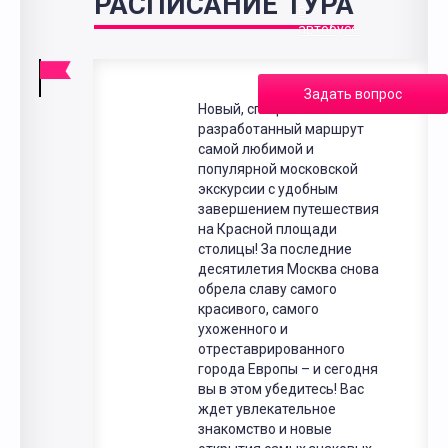
РАСПИСАНИЕ ТУРА
в
автобусе
Задать вопрос
Новый, специально
разработанный маршрут
самой любимой и
популярной московской
экскурсии с удобным
завершением путешествия
на Красной площади
столицы! За последние
десятилетия Москва снова
обрела славу самого
красивого, самого
ухоженного и
отреставрированного
города Европы – и сегодня
вы в этом убедитесь! Вас
ждет увлекательное
знакомство и новые