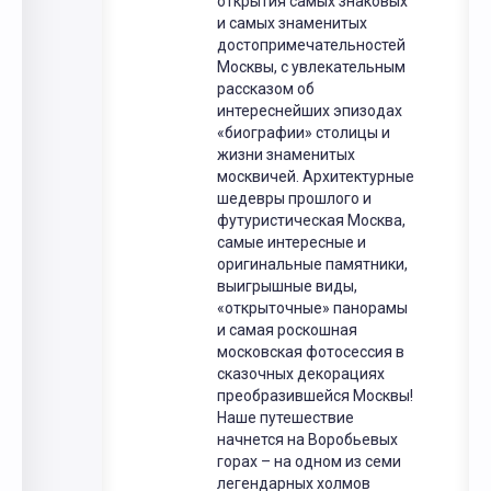
открытия самых знаковых
и самых знаменитых
достопримечательностей
Москвы, с увлекательным
рассказом об
интереснейших эпизодах
«биографии» столицы и
жизни знаменитых
москвичей. Архитектурные
шедевры прошлого и
футуристическая Москва,
самые интересные и
оригинальные памятники,
выигрышные виды,
«открыточные» панорамы
и самая роскошная
московская фотосессия в
сказочных декорациях
преобразившейся Москвы!
Наше путешествие
начнется на Воробьевых
горах – на одном из семи
легендарных холмов