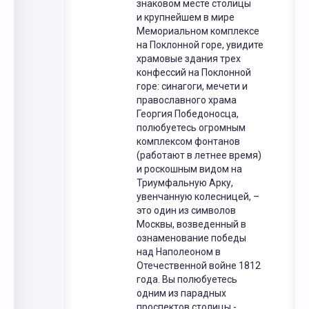
знаковом месте столицы
и крупнейшем в мире
Мемориальном комплексе
на Поклонной горе, увидите
храмовые здания трех
конфессий на Поклонной
горе: синагоги, мечети и
православного храма
Георгия Победоносца,
полюбуетесь огромным
комплексом фонтанов
(работают в летнее время)
и роскошным видом на
Триумфальную Арку,
увенчанную колесницей, –
это один из символов
Москвы, возведенный в
ознаменование победы
над Наполеоном в
Отечественной войне 1812
года. Вы полюбуетесь
одним из парадных
проспектов столицы -