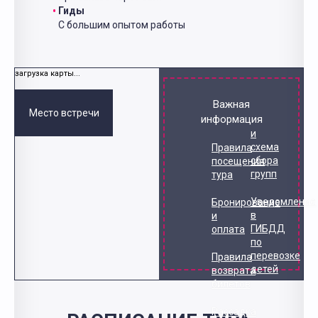
Гиды
С большим опытом работы
загрузка карты...
Важная
Место встречи
информация
и
схема
Правила
сбора
посещения
групп
тура
Уведомление
Бронирование
в
и
ГИБДД
оплата
по
перевозке
Правила
детей
возврата
билетов
Рассадка