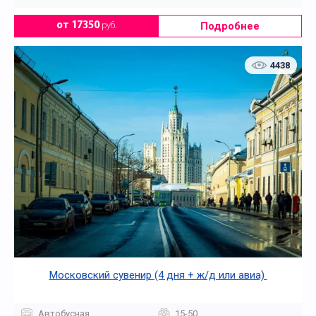
Подробнее
от 17350
руб.
4438
Московский сувенир (4 дня + ж/д или авиа)
Автобусная
15-50