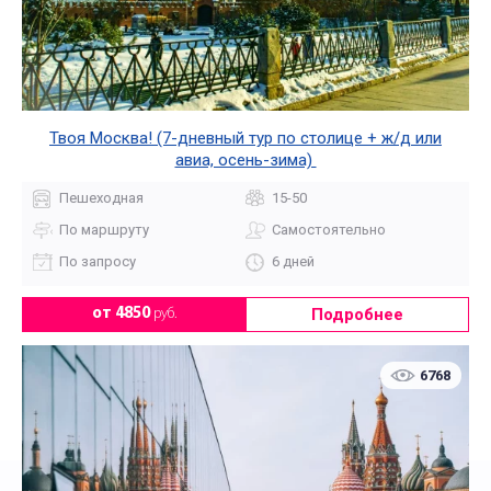
Твоя Москва! (7-дневный тур по столице + ж/д или
авиа, осень-зима)
Пешеходная
15-50
По маршруту
Самостоятельно
По запросу
6 дней
Подробнее
от 4850
руб.
6768