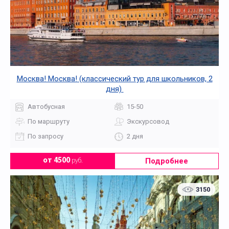
Москва! Москва! (классический тур для школьников, 2
дня)
Автобусная
15-50
По маршруту
Экскурсовод
По запросу
2 дня
Подробнее
от 4500
руб.
3150