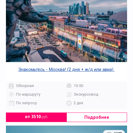
Знакомьтесь - Москва! (2 дня + ж/д или авиа)
Обзорная
15-50
По маршруту
Экскурсовод
По запросу
2 дня
Подробнее
от 3510
руб.