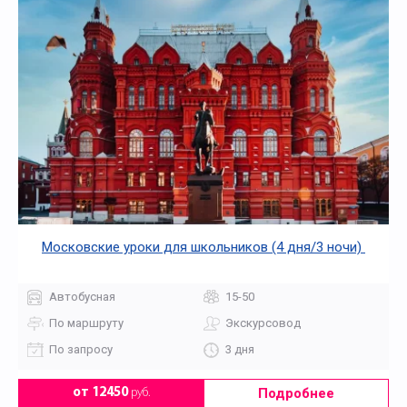
Московские уроки для школьников (4 дня/3 ночи)
Автобусная
15-50
По маршруту
Экскурсовод
По запросу
3 дня
Подробнее
от 12450
руб.