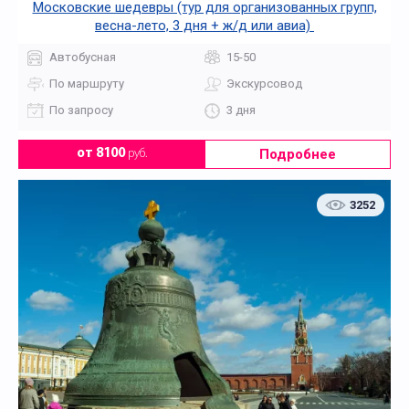
Московские шедевры (тур для организованных групп,
весна-лето, 3 дня + ж/д или авиа)
Автобусная
15-50
По маршруту
Экскурсовод
По запросу
3 дня
Подробнее
от 8100
руб.
3252