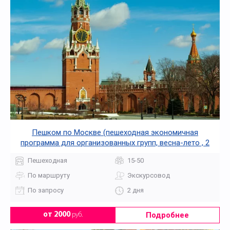
Пешком по Москве (пешеходная экономичная
программа для организованных групп, весна-лето , 2
дня + ж/д или авиа)
Пешеходная
15-50
По маршруту
Экскурсовод
По запросу
2 дня
Подробнее
от 2000
руб.