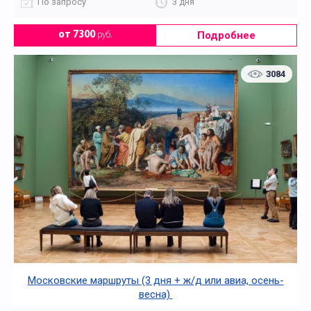
По запросу
3 дня
Подробнее
от 7300
руб.
3084
Московские маршруты (3 дня + ж/д или авиа, осень-
весна)