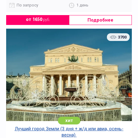
По запросу
1 день
Подробнее
от 1650
руб.
3700
хит
Лучший город Земли (3 дня + ж/д или авиа, осень-
весна)