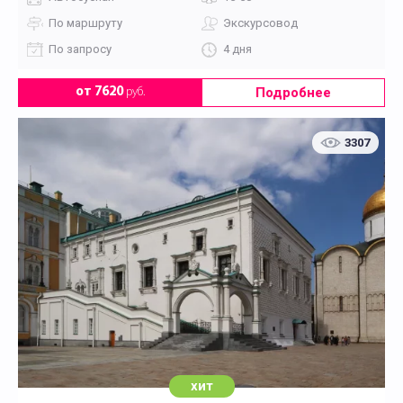
По маршруту
Экскурсовод
По запросу
4 дня
Подробнее
от 7620
руб.
3307
хит