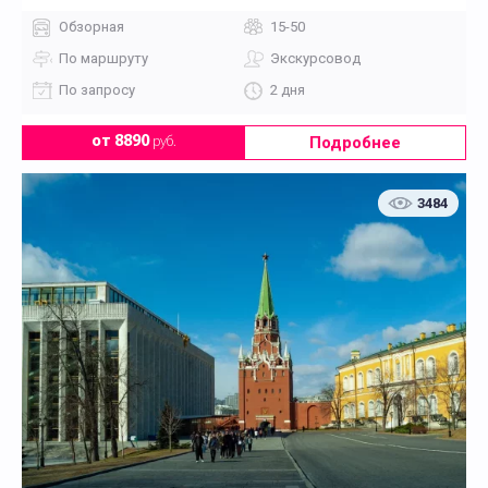
Обзорная
15-50
По маршруту
Экскурсовод
По запросу
2 дня
Подробнее
от 8890
руб.
3484