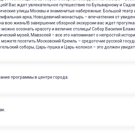
цей! Вас ждет увлекательное путешествие по Бульварному и Садов
ические улицы Москвы и знаменитые набережные. Большой театр и
умфальная арка, Новодевичий монастырь – впечатления от увиден
на всю жизнь!В завершение обзорной экскурсии вас ждет прогулка
 можно осознать красоту и величие столицы! Собор Василия Блаж
ический музей, Мавзолей – все это напоминает о непростой истории
 можете посетить Московский Кремль – средоточие русской госуд
гельский соборы, Царь-пушка и Царь-колокол – это должен увиде
ание программы в центре города.
ак.