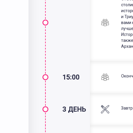
столи
истор
и Три
вами 
лучше
Истор
также
Архан
15:00
Оконч
3 ДЕНЬ
Завтр