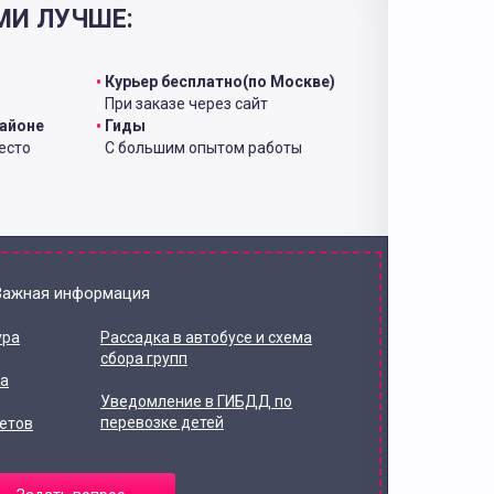
МИ ЛУЧШЕ:
Курьер бесплатно(по Москве)
При заказе через сайт
районе
Гиды
есто
С большим опытом работы
Важная информация
ура
Рассадка в автобусе и схема
сбора групп
та
Уведомление в ГИБДД по
перевозке детей
етов