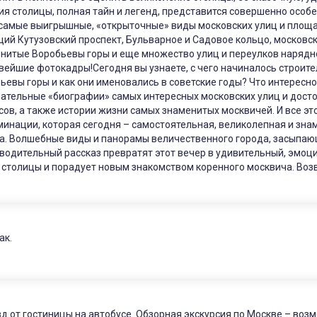
ия столицы, полная тайн и легенд, представится совершенно особ
самые выигрышные, «открыточные» виды московских улиц и площа
ий Кутузовский проспект, Бульварное и Садовое кольцо, московс
нитые Воробьевы горы и еще множество улиц и переулков нарядн
вейшие фотокадры!Сегодня вы узнаете, с чего начиналось строите
ьевы горы и как они именовались в советские годы? Что интересн
ательные «биографии» самых интересных московских улиц и дост
сов, а также истории жизни самых знаменитых москвичей. И все эт
инации, которая сегодня – самостоятельная, великолепная и зн
а. Волшебные виды и панорамы величественного города, засыпающ
водительный рассказ превратят этот вечер в удивительный, эмоц
 столицы и порадует новым знакомством коренного москвича. Возв
ак.
д от гостиницы на автобусе. Обзорная экскурсия по Москве – воз