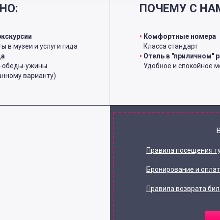
НО:
ПОЧЕМУ С НА
экскурсии
Комфортные номера
ы в музеи и услуги гида
Класса стандарт
ца
Отель в "приличном" 
и-обеды-ужины
Удобное и спокойное м
анному варианту)
Правила посещения т
Бронирование и опла
Правила возврата бил