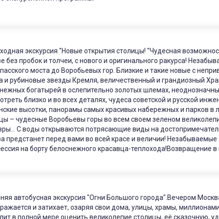
ходная экскурсия "Новые открытия столицы! "Чудесная возможнос
е без пробок и толчеи, с нового и оригинального ракурса! Незабы
пасского моста до Воробьевых гор. Близкие и такие новые с непр
а и рубиновые звезды Кремля, величественный и грандиозный Храм
нежных богатырей в ослепительно золотых шлемах, неоднозначный
отреть близко и во всех деталях, чудеса советской и русской инж
нские высотки, панорамы самых красивых набережных и парков в 
цы – чудесные Воробьевы горы во всем своем зеленом великолепи
ры… С воды открываются потрясающие виды на достопримечатель
а предстанет перед вами во всей красе и величии! Незабываемые
ессия на борту белоснежного красавца-теплохода!Возвращение в 
няя автобусная экскурсия "Огни Большого города".Вечером Москва 
ражается и затихает, озаряя свои дома, улицы, храмы, миллионами
лит в полной мере оценить великолепие столицы, её сказочную, 