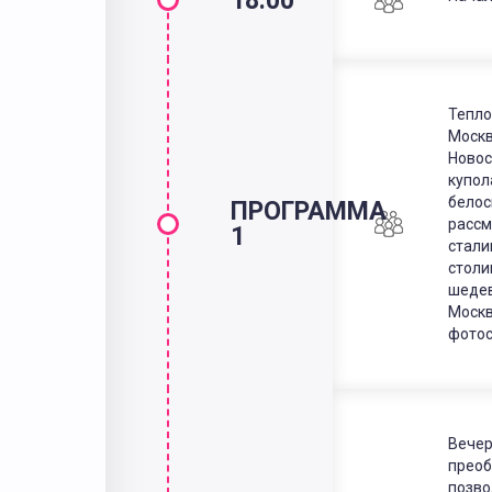
18:00
Тепло
Москв
Новос
купол
белос
ПРОГРАММА
рассм
1
стали
столи
шедев
Москв
фотос
Вечер
преоб
позво