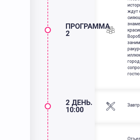
истор
ждут 
сияющ
знаме
ПРОГРАММА
краси
2
Вороб
заним
ракур
иллюм
город
сопро
гостю
2 ДЕНЬ.
Завтр
10:00
Отъез