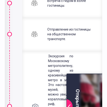
Встреча с гидом в холле
гостиницы.
Отправление из гостиницы
на общественном
транспорте.
Экскурсия по
Московскому
метрополитену,
одному из
красивейших
метро в мире.
Это настоящий
музей, где
Открыть фото
можно увидеть
коралловый
риф,