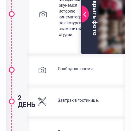
Открыть фото
окунёмся в
историю
кинематографа
на экскурсии по
знаменитой
студии.
Свободное время.
2
Завтрак в гостинице.
ДЕНЬ