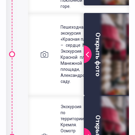
Поклонной
горе.
Пешеходная
экскурсия
Открыть фото
«Красная площадь
– сердце Москвы.
Экскурсия по
Красной площади,
Манежной
площади,
Александровскому
саду.
Экскурсия
по
территории
Кремля.
Осмотр