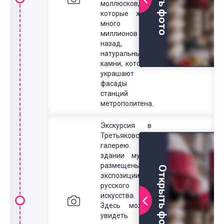
моллюсков,
которые жили
много
миллионов лет
назад,
натуральные
камни, которые
украшают
фасады
станций
метрополитена.
Экскурсия в
Третьяковскую
галерею. В
здании музея
размещены
Открыть фото
экспозиции
русского
искусства.
Здесь можно
увидеть