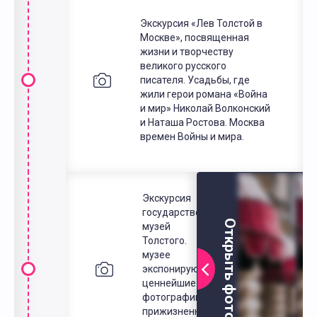
Экскурсия «Лев Толстой в
Москве», посвященная
жизни и творчеству
великого русского
писателя. Усадьбы, где
жили герои романа «Война
и мир» Николай Волконский
и Наташа Ростова. Москва
времен Войны и мира.
Экскурсия в
государственный
Открыть фото
музей Л.Н.
Толстого. В
музее
экспонируются
ценнейшие
фотографии,
прижизненные