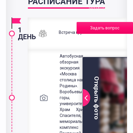
РАСПИСАНИЕ ТУРА
в
автобусе
Задать вопрос
1
Встреча группы на вокзале.
ДЕНЬ
Автобусная
обзорная
экскурсия
«Москва –
Открыть фото
столица нашей
Родины».
Воробьевы
горы,
университет,
Храм Христа
Спасителя,
мемориальный
комплекс на