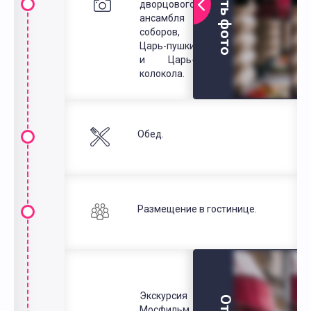
Открыть фото
дворцового
ансамбля
соборов,
Царь-пушки
и Царь-
колокола.
Обед
Размещение в гостинице.
Экскурсия на
Мосфильм. Мы