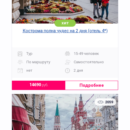
хит
Кострома полна чудес на 2 дня (отель 4*)
Тур
15-49 человек
По маршруту
Самостоятельно
нет
2 дня
Подробнее
14690
руб.
2059