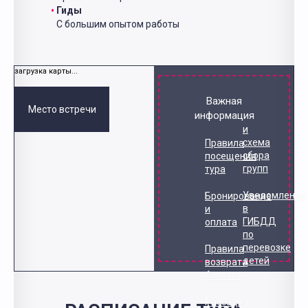
Гиды
С большим опытом работы
загрузка карты...
Важная
Место встречи
информация
и
схема
Правила
сбора
посещения
групп
тура
Уведомление
Бронирование
в
и
ГИБДД
оплата
по
перевозке
Правила
детей
возврата
билетов
Рассадка