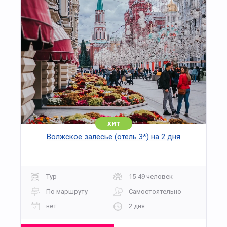
хит
Волжское залесье (отель 3*) на 2 дня
Тур
15-49 человек
По маршруту
Самостоятельно
нет
2 дня