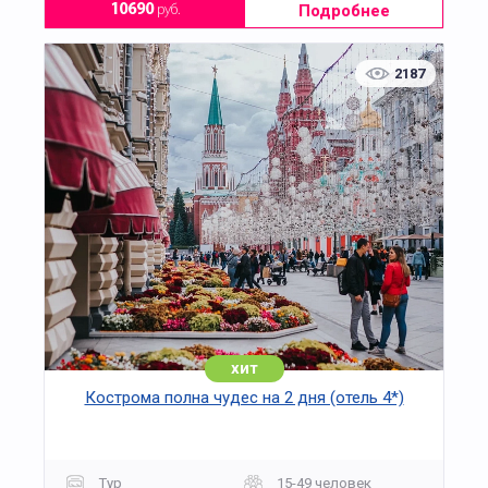
Подробнее
10690
руб.
2187
хит
Кострома полна чудес на 2 дня (отель 4*)
Тур
15-49 человек