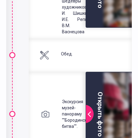
шедевры
художников И.
И. Шишкина,
И.Е. Репина,
В.М.
Васнецова
Обед.
Открыть фото
Экскурсия в
музей-
панораму
""Бородинская
битва"".