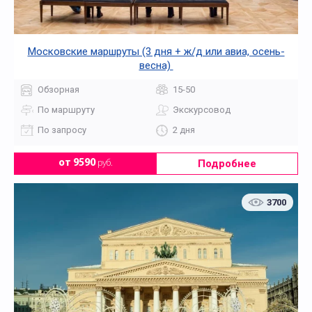
Московские маршруты (3 дня + ж/д или авиа, осень-
весна)
Обзорная
15-50
По маршруту
Экскурсовод
По запросу
2 дня
Подробнее
от 9590
руб.
3700