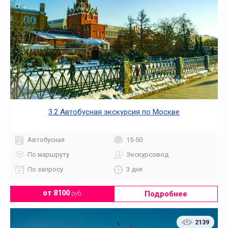
3.2 Автобусная экскурсия по Москве
Автобусная
15-50
По маршруту
Экскурсовод
По запросу
3 дня
Подробнее
от 8100
руб.
2139