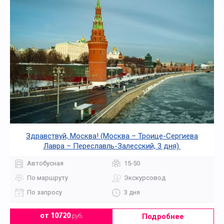
Здравствуй, Москва! (Москва – Троице-Сергиева
Лавра – Переславль-Залесский, 3 дня)
Автобусная
15-50
По маршруту
Экскурсовод
По запросу
3 дня
Подробнее
от 10720
руб.