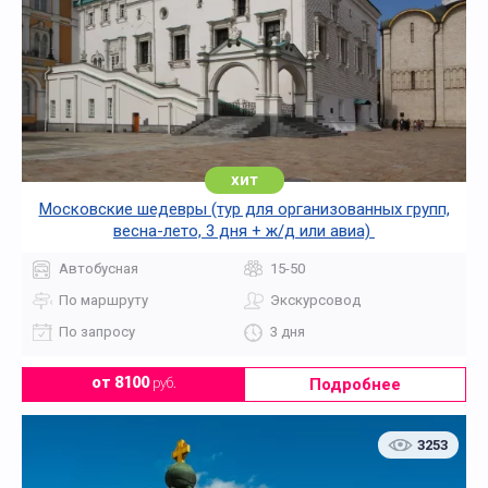
хит
Московские шедевры (тур для организованных групп,
весна-лето, 3 дня + ж/д или авиа)
Автобусная
15-50
По маршруту
Экскурсовод
По запросу
3 дня
Подробнее
от 8100
руб.
3253