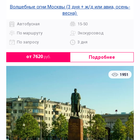
Волшебные огни Москвы (3 дня + ж/д или авиа, осень-
весна)
Автобусная
15-50
По маршруту
Экскурсовод
По запросу
3 дня
Подробнее
от 7620
руб.
1951