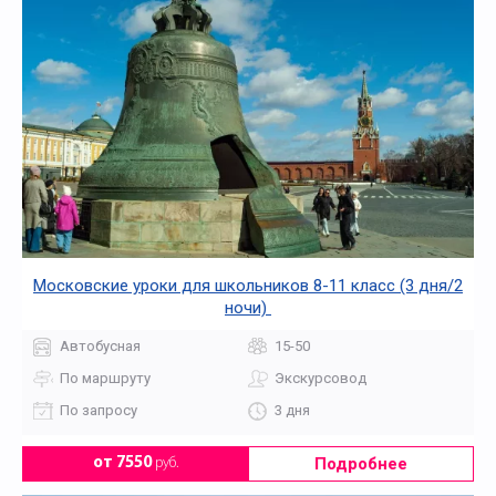
Московские уроки для школьников 8-11 класс (3 дня/2
ночи)
Автобусная
15-50
По маршруту
Экскурсовод
По запросу
3 дня
Подробнее
от 7550
руб.