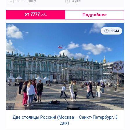
По запросу
3 дня
Подробнее
от 7777
руб.
2244
Две столицы России! (Москва – Санкт-Петербург, 3
дня)