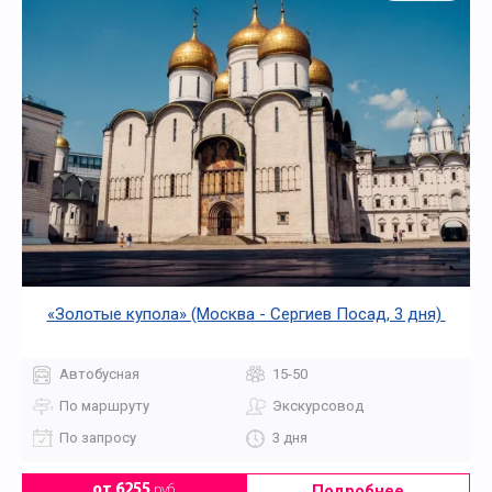
«Золотые купола» (Москва - Сергиев Посад, 3 дня)
Автобусная
15-50
По маршруту
Экскурсовод
По запросу
3 дня
Подробнее
от 6255
руб.