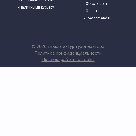
- Безналичная оплата
- Otzovik.com
- Наличными курьеру
- Osd.ru
- iReccomend.ru
© 2026 «Высота-Тур туроператор»
Политика конфиденциальности
Правила работы с cookie