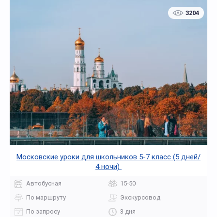
3204
Московские уроки для школьников 5-7 класс (5 дней/
4 ночи)
Автобусная
15-50
По маршруту
Экскурсовод
По запросу
3 дня