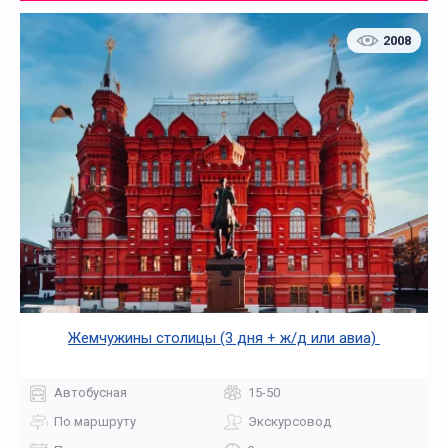
2008
Жемчужины столицы (3 дня + ж/д или авиа)
Автобусная
15-50
По маршруту
Экскурсовод