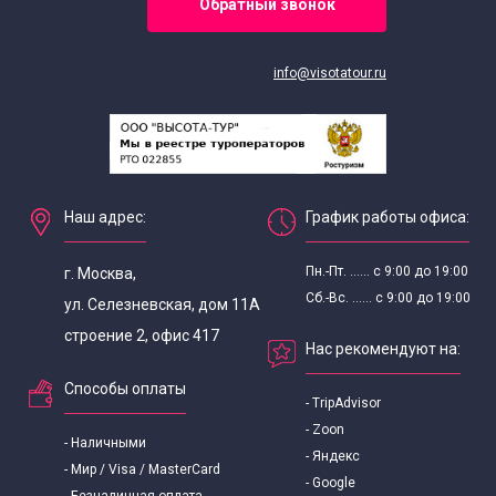
Обратный звонок
info@visotatour.ru
Наш адрес:
График работы офиса:
Пн.-Пт. ...... с 9:00 до 19:00
г. Москва,
Сб.-Вс. ...... с 9:00 до 19:00
ул. Селезневская, дом 11А
строение 2, офис 417
Нас рекомендуют на:
Способы оплаты
- TripAdvisor
- Zoon
- Наличными
- Яндекс
- Мир / Visa / MasterCard
- Google