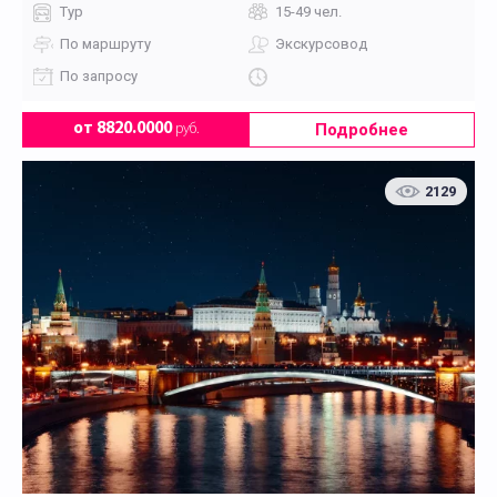
Тур
15-49 чел.
По маршруту
Экскурсовод
По запросу
Подробнее
от 8820.0000
руб.
2129