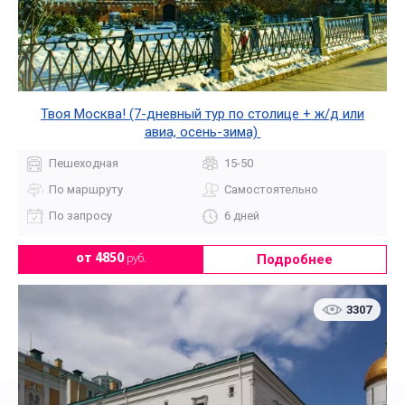
Твоя Москва! (7-дневный тур по столице + ж/д или
авиа, осень-зима)
Пешеходная
15-50
По маршруту
Самостоятельно
По запросу
6 дней
Подробнее
от 4850
руб.
3307