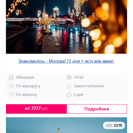
Знакомьтесь - Москва! (3 дня + ж/д или авиа)
Обзорная
15-50
По маршруту
Самостоятельно
По запросу
3 дня
Подробнее
от 7777
руб.
2275