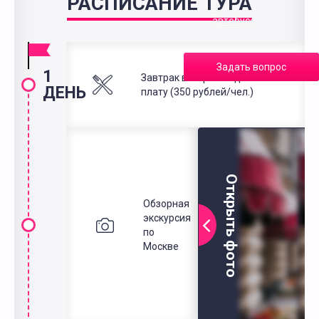
РАСПИСАНИЕ ТУРА
в
автобусе
Задать вопрос
1
Завтрак в кафе - за доп.
ДЕНЬ
плату (350 рублей/чел.)
Открыть фото
Обзорная
экскурсия
по
Москве