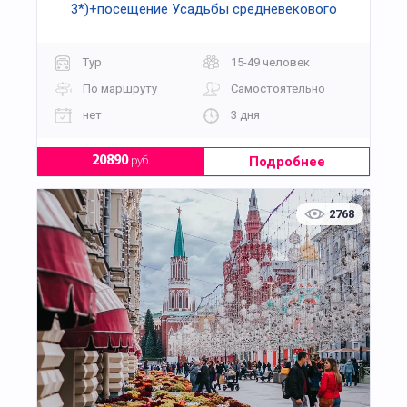
3*)+посещение Усадьбы средневекового
рушанина на 3 дня
Тур
15-49 человек
По маршруту
Самостоятельно
нет
3 дня
Подробнее
20890
руб.
2768