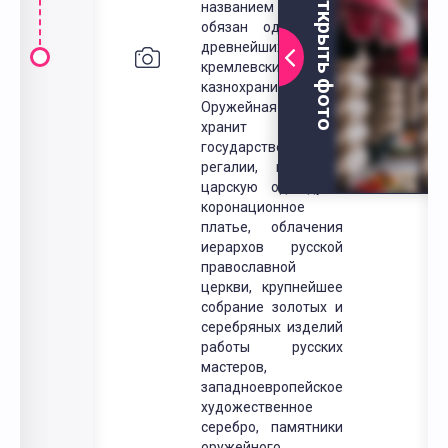
Открыть фото
названием музей
обязан одному из
древнейших
кремлевских
казнохранилищ.
Оружейная палата
хранит древние
государственные
регалии, парадную
царскую одежду и
коронационное
платье, облачения
иерархов русской
православной
церкви, крупнейшее
собрание золотых и
серебряных изделий
работы русских
мастеров,
западноевропейское
художественное
серебро, памятники
оружейного