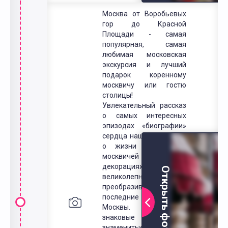
Москва от Воробьевых
гор до Красной
Площади - самая
популярная, самая
любимая московская
экскурсия и лучший
подарок коренному
москвичу или гостю
столицы!
Увлекательный рассказ
о самых интересных
эпизодах «биографии»
сердца нашей Родины и
о жизни знаменитых
москвичей в волшебных
декорациях
Открыть фото
великолепной,
преобразившейся за
последние десятилетия
Москвы. Самые
знаковые и самые
знаменитые