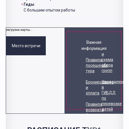
Гиды
С большим опытом работы
загрузка карты...
Важная
Место встречи
информация
и
схема
Правила
сбора
посещения
групп
тура
Уведомление
Бронирование
в
и
ГИБДД
оплата
по
перевозке
Правила
детей
возврата
билетов
Рассадка