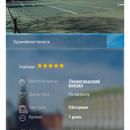
Оружейная палата
Рейтинг
Место встречи:
Ленинградский
вокзал
Даты тура:
По запросу
Тип тура:
Обзорная
Время:
1 день