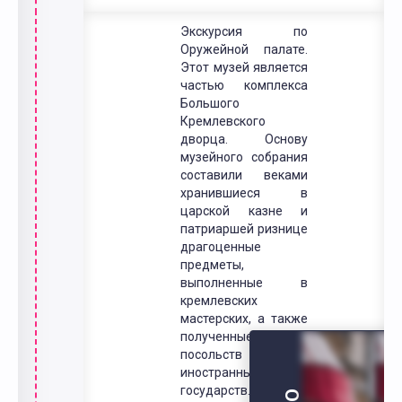
Экскурсия по
Оружейной палате.
Этот музей является
частью комплекса
Большого
Кремлевского
дворца. Основу
музейного собрания
составили веками
хранившиеся в
царской казне и
патриаршей ризнице
драгоценные
предметы,
выполненные в
кремлевских
мастерских, а также
полученные в дар от
посольств
иностранных
государств. Своим