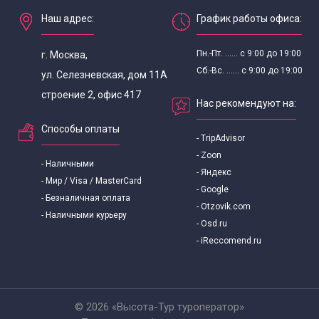
Экскурсии для школьников
Наш адрес:
График работы офиса:
Экскурсии для школьников 8 класса
Пн.-Пт. ...... с 9:00 до 19:00
г. Москва,
Сб.-Вс. ...... с 9:00 до 19:00
ул. Селезневская, дом 11А
строение 2, офис 417
Нас рекомендуют на:
Способы оплаты
- TripAdvisor
- Zoon
- Наличными
- Яндекс
- Мир / Visa / MasterCard
- Google
- Безналичная оплата
- Otzovik.com
- Наличными курьеру
- Osd.ru
- iReccomend.ru
© 2026 «Высота-Тур туроператор»