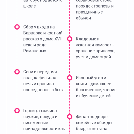
автобус подается к
сервировка стола,
школе
порядок трапезы и
праздничные
обычаи
Сбор у входа на
Варварке и краткий
рассказ о доме XVII
Кладовые и
века и роде
«скатная комора» -
Романовых
хранение припасов,
учет и домострой
Сени и передняя -
очаг, кафельная
Иконный угол и
печь и правила
книги - домашнее
повседневного быта
благочестие, чтение
и обучение детей
Горница хозяина -
оружие, посуда и
Финал во дворе -
письменные
семейные обряды
принадлежности как
бояр, ответы на