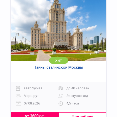
Количество мест ограничено; подтверждение
бронирования — по заявке на выбранную дату и
сеанс.
хит
Тайны сталинской Москвы
автобусная
до 40 человек
Маршрут
Экскурсовод
07.08.2026
4,5 часа
Подробнее
от 2600
руб.