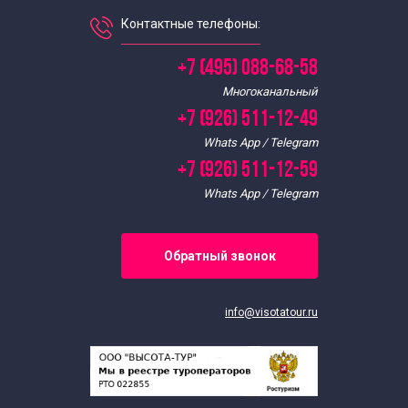
Экскурсии для школьников в июне
Контактные телефоны:
Экскурсии для школьников в январе
+7 (495) 088-68-58
Многоканальный
Экскурсии для школьников в мае
+7 (926) 511-12-49
Whats App / Telegram
Экскурсии для школьников в марте
+7 (926) 511-12-59
Whats App / Telegram
Экскурсии для школьников в ноябре
Обратный звонок
Экскурсии для школьников в октябре
Экскурсии для школьников в сентябре
info@visotatour.ru
Интересные