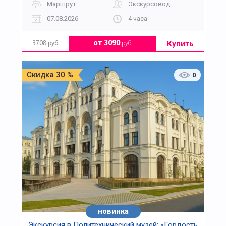
Маршрут
Экскурсовод
07.08.2026
4 часа
Купить
от 3090
руб.
3708 руб.
Скидка 30 %
0
новинка
Экскурсия в Политехнический музей: «Гордость