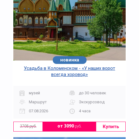
новинка
Усадьба в Коломенском - «У наших ворот
всегда хоровод»
музей
до 30 человек
Маршрут
Экскурсовод
07.08.2026
4 часа
Купить
от 3090
руб.
3708 руб.