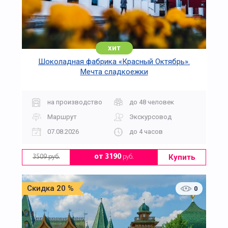
хит
Шоколадная фабрика «Красный Октябрь».
Мечта сладкоежки
на производство
до 48 человек
Маршрут
Экскурсовод
07.08.2026
до 4 часов
Купить
от 3190
руб.
3509 руб.
Скидка 20 %
0