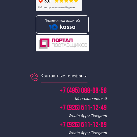
Литературные экскурсии для начальной школы
Экскурсии для школьников на каникулы
Однодневные экскурсии для школьников
Осенние экскурсии для школьников
Экскурсии для школьников по истории
Контактные телефоны:
Экскурсии для школьников по русскому языку и
+7 (495) 088-68-58
Многоканальный
литературе
+7 (926) 511-12-49
Whats App / Telegram
Познавательные экскурсии для школьников
+7 (926) 511-12-59
Whats App / Telegram
Экскурсии для школьников средних классов