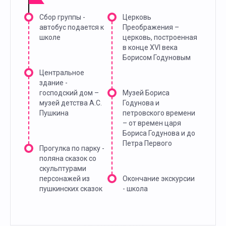
Сбор группы -
Церковь
автобус подается к
Преображения –
школе
церковь, построенная
в конце XVI века
Борисом Годуновым
Центральное
здание -
господский дом –
Музей Бориса
музей детства А.С.
Годунова и
Пушкина
петровского времени
– от времен царя
Бориса Годунова и до
Петра Первого
Прогулка по парку -
поляна сказок со
скульптурами
персонажей из
Окончание экскурсии
пушкинских сказок
- школа