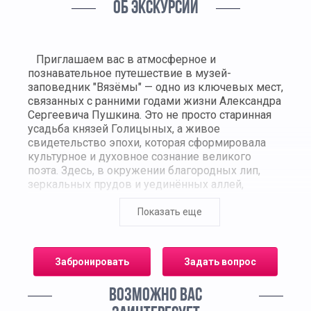
ОБ ЭКСКУРСИИ
Приглашаем вас в атмосферное и
познавательное путешествие в музей-
заповедник "Вязёмы" — одно из ключевых мест,
связанных с ранними годами жизни Александра
Сергеевича Пушкина. Это не просто старинная
усадьба князей Голицыных, а живое
свидетельство эпохи, которая сформировала
культурное и духовное сознание великого
поэта. Здесь, в окружении благородных лип,
зеркальных прудов и уединённых аллей,
Пушкин впервые соприкоснулся с миром
дворянской усадебной жизни, увидел уклад,
Показать еще
который позже отразится в его произведениях.
Во время экскурсии гости познакомятся с
Забронировать
Задать вопрос
мемориальной экспозицией, в которой бережно
собраны документы, письма, прижизненные
ВОЗМОЖНО ВАС
издания и предметы быта, принадлежавшие
представителям того времени. Каждый зал