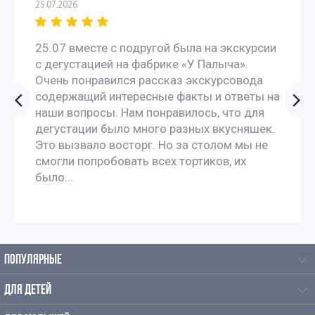
25.07.2026
Интересные экскурсии для школьников 6 класса в
Москве
25.07 вместе с подругой была на экскурсии
с дегустацией на фабрике «У Палыча».
Литературные экскурсии для 6 класса
Очень понравился рассказ экскурсовода
содержащий интересные факты и ответы на
наши вопросы. Нам понравилось, что для
Экскурсии в музеи для школьников 6 классов
дегустации было много разных вкусняшек.
Это вызвало восторг. Но за столом мы не
Экскурсии для школьников 7 класса в Москве
смогли попробовать всех тортиков, их
было...
Литературные экскурсии для 7 класс
Литературные экскурсии для 8 класса
ПОПУЛЯРНЫЕ
Экскурсии по москве для 9 класса
ДЛЯ ДЕТЕЙ
Автобусные экскурсии по Москве для школьников