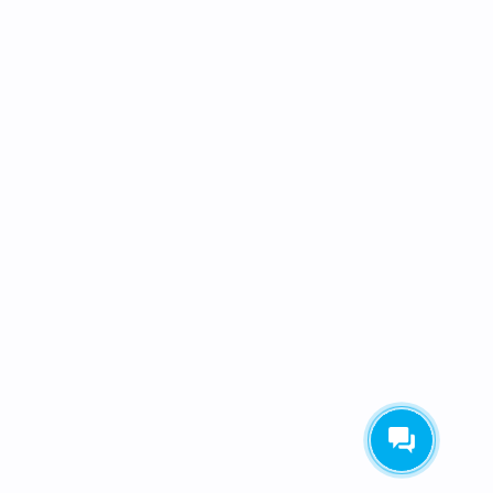
Экскурсии для школьников в октябре
Экскурсии для школьников в сентябре
Интересные
Экскурсии для школьников
Экскурсии для школьников 8 класса
В Подмосковье