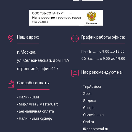
Наш адрес:
График работы офиса:
Пн.-Пт. ...... с 9:00 до 19:00
г. Москва,
Сб.-Вс. ...... с 9:00 до 19:00
ул. Селезневская, дом 11А
строение 2, офис 417
Нас рекомендуют на:
Способы оплаты
- TripAdvisor
- Zoon
- Наличными
- Яндекс
- Мир / Visa / MasterCard
- Google
- Безналичная оплата
- Otzovik.com
- Наличными курьеру
- Osd.ru
- iReccomend.ru