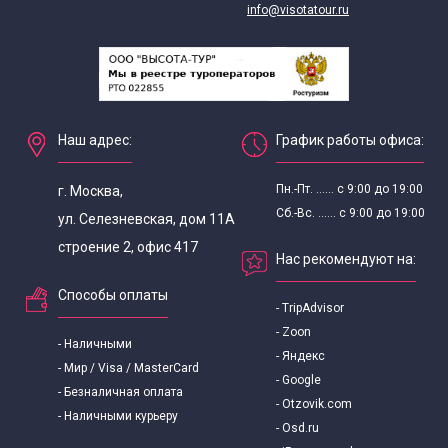
info@visotatour.ru
Наш адрес:
График работы офиса:
Пн.-Пт. ...... с 9:00 до 19:00
г. Москва,
Сб.-Вс. ...... с 9:00 до 19:00
ул. Селезневская, дом 11А
строение 2, офис 417
Нас рекомендуют на:
Способы оплаты
- TripAdvisor
- Zoon
- Наличными
- Яндекс
- Мир / Visa / MasterCard
- Google
- Безналичная оплата
- Otzovik.com
- Наличными курьеру
- Osd.ru