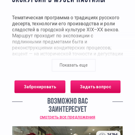
ЭКСКУРСИЯ В МУЗЕЙ ПАСТИЛЫ
Тематическая программа о традициях русского
десерта, технологии его производства и роли
сладостей в городской культуре XIX–XX веков.
Маршрут проходит по экспозиции с
подлинными предметами быта и
реконструкциями кондитерских процессов;
акцент — на исторической точности и дегустации
изделий, приготовленных по аутентичным
Показать еще
рецептам.
В программе
Забронировать
Задать вопрос
Происхождение пастилы:
сырьё,
сезонность, торговые пути, место десерта в
ВОЗМОЖНО ВАС
повседневной и праздничной кухне.
ЗАИНТЕРЕСУЕТ
Технология:
подготовка яблочного
смотреть все предложения
полуфабриката, уваривание, взбивание,
сушка на листах, хранение.
Инструменты и утварь:
противни, решётки,
24764