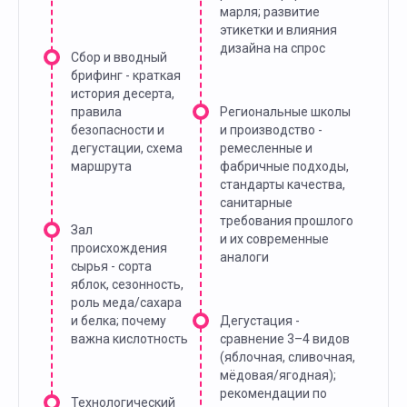
марля; развитие
этикетки и влияния
дизайна на спрос
Сбор и вводный
брифинг - краткая
история десерта,
правила
Региональные школы
безопасности и
и производство -
дегустации, схема
ремесленные и
маршрута
фабричные подходы,
стандарты качества,
санитарные
требования прошлого
Зал
и их современные
происхождения
аналоги
сырья - сорта
яблок, сезонность,
роль меда/сахара
и белка; почему
Дегустация -
важна кислотность
сравнение 3–4 видов
(яблочная, сливочная,
мёдовая/ягодная);
рекомендации по
Технологический