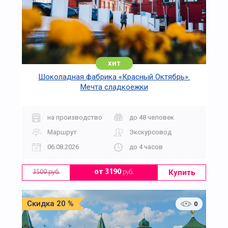
хит
Шоколадная фабрика «Красный Октябрь».
Мечта сладкоежки
на производство
до 48 человек
Маршрут
Экскурсовод
06.08.2026
до 4 часов
Купить
от 3190
руб.
3509 руб.
Скидка 20 %
0