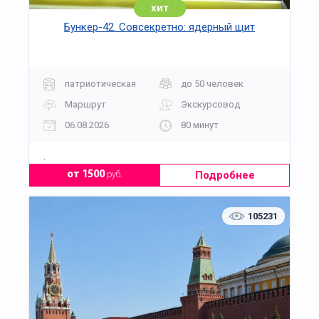
хит
Бункер-42. Совсекретно: ядерный щит
патриотическая
до 50 человек
Маршрут
Экскурсовод
06.08.2026
80 минут
.
Подробнее
от 1500
руб.
105231