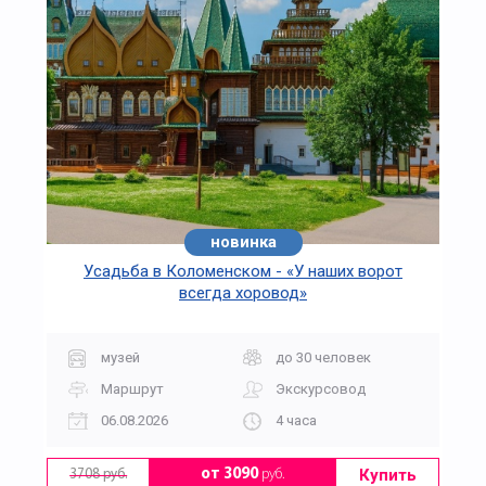
новинка
Усадьба в Коломенском - «У наших ворот
всегда хоровод»
музей
до 30 человек
Маршрут
Экскурсовод
06.08.2026
4 часа
Купить
от 3090
руб.
3708 руб.