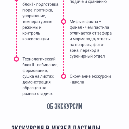
подаче и хранению
блок I - подготовка
пюре: протирка,
уваривание,
температурные
Мифы и факты +
режимы и
финал - чем пастила
контроль
отличается от зефира
консистенции
и мармелада; ответы
на вопросы, фото-
зона, переход в
сувенирный отдел
Технологический
блок II - взбивание,
формование,
сушка на листах;
Окончание экскурсии
демонстрация
- школа
образцов на
разных стадиях
ОБ ЭКСКУРСИИ