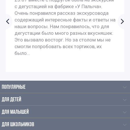
с дегустацией на фабрике «У Палыча».
Автобусные экскурсии для школьников средней школы
Очень понравился рассказ экскурсовода
содержащий интересные факты и ответы на
наши вопросы. Нам понравилось, что для
Исторические экскурсии для школьников
дегустации было много разных вкусняшек.
Это вызвало восторг. Но за столом мы не
Экскурсии школьников в музеи
смогли попробовать всех тортиков, их
было...
Экскурсии для школьников в необычные музеи
Однодневные экскурсии для школьников
ПОПУЛЯРНЫЕ
Экскурсии для школьников средних классов
ДЛЯ ДЕТЕЙ
Экскурсии для старшеклассников
ДЛЯ МАЛЫШЕЙ
Тематические экскурсии для школьников
ДЛЯ ШКОЛЬНИКОВ