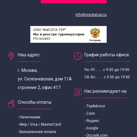
info@visotatour.ru
Наш адрес:
График работы офиса:
Пн.-Пт. ...... с 9:00 до 19:00
г. Москва,
Сб.-Вс. ...... с 9:00 до 19:00
ул. Селезневская, дом 11А
строение 2, офис 417
Нас рекомендуют на:
Способы оплаты
- TripAdvisor
- Zoon
- Наличными
- Яндекс
- Мир / Visa / MasterCard
- Google
- Безналичная оплата
- Otzovik.com