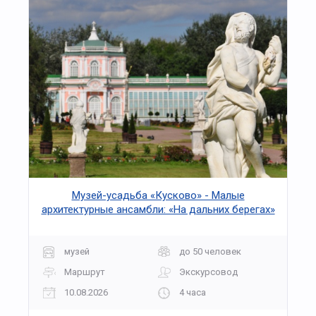
Музей-усадьба «Кусково» - Малые
архитектурные ансамбли: «На дальних берегах»
музей
до 50 человек
Маршрут
Экскурсовод
10.08.2026
4 часа