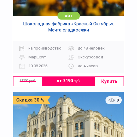
хит
Шоколадная фабрика «Красный Октябрь».
Мечта сладкоежки
на производство
до 48 человек
Маршрут
Экскурсовод
10.08.2026
до 4 часов
Купить
от 3190
руб.
3509 руб.
Скидка 30 %
0