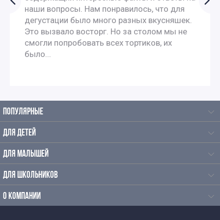
наши вопросы. Нам понравилось, что для
Экскурсии по москве для 9 класса
дегустации было много разных вкусняшек.
Это вызвало восторг. Но за столом мы не
Автобусные экскурсии по Москве для школьников
смогли попробовать всех тортиков, их
было...
Автобусные экскурсии для школьников средней школы
Исторические экскурсии для школьников
ПОПУЛЯРНЫЕ
Экскурсии школьников в музеи
ДЛЯ ДЕТЕЙ
Экскурсии для школьников на каникулы
ДЛЯ МАЛЫШЕЙ
Однодневные экскурсии для школьников
ДЛЯ ШКОЛЬНИКОВ
Осенние экскурсии для школьников
О КОМПАНИИ