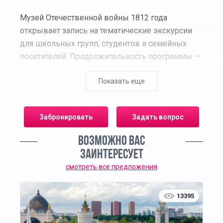
Музей Отечественной войны 1812 года
открывает запись на тематические экскурсии
для школьных групп, студентов и семейных
посетителей. Продолжительность программы —
60–90 минут; экскурсию ведут штатные
Показать еще
историки-экспозиционеры. Маршрут
охватывает ключевые события кампании 1812
года: вторжение Наполеона, Смоленск,
Забронировать
Задать вопрос
Бородино, оставление Москвы, Тарутинский
манёвр, изгнание «Великой армии».
ВОЗМОЖНО ВАС
ЗАИНТЕРЕСУЕТ
В экспозиции
смотреть все предложения
подлинные реликвии: офицерские мундиры
и шапки гренадеров, сабли и палаши,
13395
пистолеты, знамёна и барабаны, награды и
жетоны;