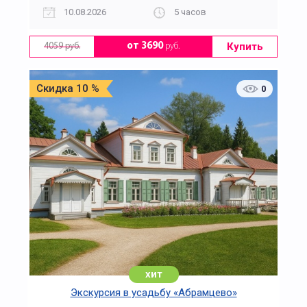
10.08.2026
5 часов
Купить
от 3690
руб.
4059 руб.
Скидка 10 %
0
хит
Экскурсия в усадьбу «Абрамцево»