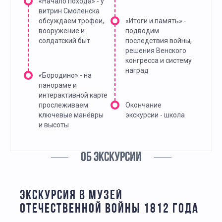
«Начало похода» - у
витрин Смоленска
обсуждаем трофеи,
«Итоги и память» -
вооружение и
подводим
солдатский быт
последствия войны,
решения Венского
конгресса и систему
наград
«Бородино» - на
панораме и
интерактивной карте
прослеживаем
Окончание
ключевые манёвры
экскурсии - школа
и высоты
ОБ ЭКСКУРСИИ
ЭКСКУРСИЯ В МУЗЕЙ
ОТЕЧЕСТВЕННОЙ ВОЙНЫ 1812 ГОДА