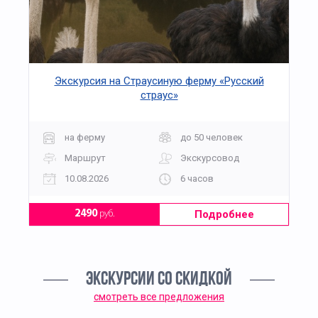
Экскурсия на Страусиную ферму «Русский
страус»
на ферму
до 50 человек
Маршрут
Экскурсовод
10.08.2026
6 часов
Подробнее
2490
руб.
ЭКСКУРСИИ СО СКИДКОЙ
смотреть все предложения