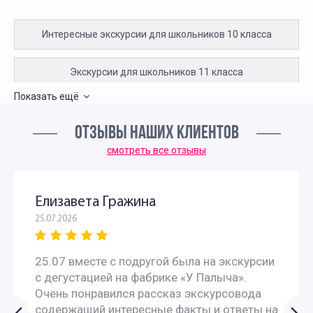
Интересные экскурсии для школьников 10 класса
Экскурсии для школьников 11 класса
Показать ещё
Экскурсии для школьников 4 класса
ОТЗЫВЫ НАШИХ КЛИЕНТОВ
Интересные экскурсии для 5 класса в Москве
смотреть все отзывы
Интересные экскурсии для школьников 6 класса в
Елизавета Гражина
Москве
25.07.2026
Экскурсии в музеи для школьников 6 классов
25.07 вместе с подругой была на экскурсии
с дегустацией на фабрике «У Палыча».
Экскурсии для школьников 7 класса в Москве
Очень понравился рассказ экскурсовода
содержащий интересные факты и ответы на