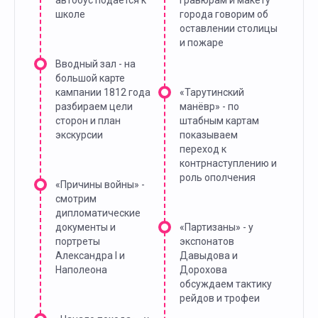
автобус подается к
гравюрам и макету
школе
города говорим об
оставлении столицы
и пожаре
Вводный зал - на
большой карте
кампании 1812 года
«Тарутинский
разбираем цели
манёвр» - по
сторон и план
штабным картам
экскурсии
показываем
переход к
контрнаступлению и
роль ополчения
«Причины войны» -
смотрим
дипломатические
документы и
«Партизаны» - у
портреты
экспонатов
Александра I и
Давыдова и
Наполеона
Дорохова
обсуждаем тактику
рейдов и трофеи