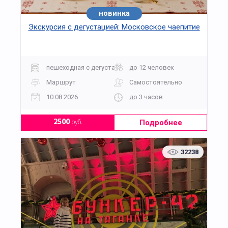
позвоните оператору по телефону. Мы примем
заказ в обработку и назначим вам менеджера,
новинка
хит
который будет помогать группе до окончания
Экскурсия с дегустацией: Московское чаепитие
программы.
пешеходная с дегустацией
до 12 человек
Маршрут
Самостоятельно
10.08.2026
до 3 часов
Подробнее
2500
руб.
32238