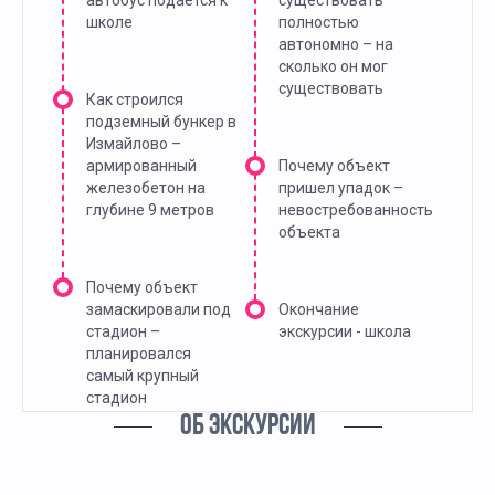
автобус подается к
существовать
школе
полностью
автономно – на
сколько он мог
существовать
Как строился
подземный бункер в
Измайлово –
армированный
Почему объект
железобетон на
пришел упадок –
глубине 9 метров
невостребованность
объекта
Почему объект
замаскировали под
Окончание
стадион –
экскурсии - школа
планировался
самый крупный
стадион
ОБ ЭКСКУРСИИ