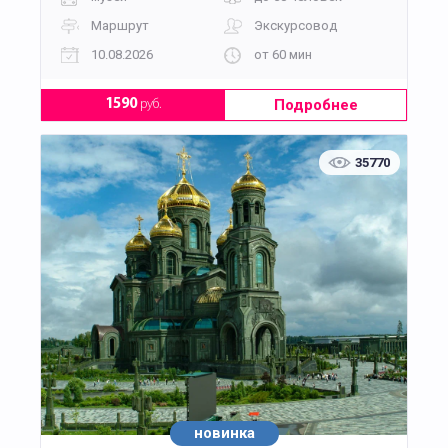
Маршрут
Экскурсовод
10.08.2026
от 60 мин
Подробнее
1590
руб.
35770
новинка
хит