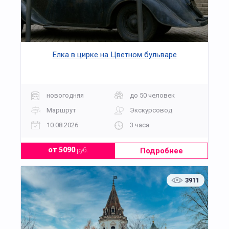
Елка в цирке на Цветном бульваре
новогодняя
до 50 человек
Маршрут
Экскурсовод
10.08.2026
3 часа
Подробнее
от 5090
руб.
3911