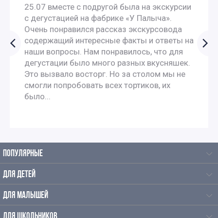
25.07 вместе с подругой была на экскурсии
Экскурсии для школьников 4 класса
с дегустацией на фабрике «У Палыча».
Очень понравился рассказ экскурсовода
Интересные экскурсии для 5 класса в Москве
содержащий интересные факты и ответы на
наши вопросы. Нам понравилось, что для
Интересные экскурсии для школьников 6 класса в
дегустации было много разных вкусняшек.
Это вызвало восторг. Но за столом мы не
Москве
смогли попробовать всех тортиков, их
было...
Экскурсии в музеи для школьников 6 классов
Экскурсии для школьников 7 класса в Москве
ПОПУЛЯРНЫЕ
Экскурсии по москве для 9 класса
ДЛЯ ДЕТЕЙ
Автобусные экскурсии для школьников средней школы
ДЛЯ МАЛЫШЕЙ
Интерактивные экскурсии для школьников в Москве
ДЛЯ ШКОЛЬНИКОВ