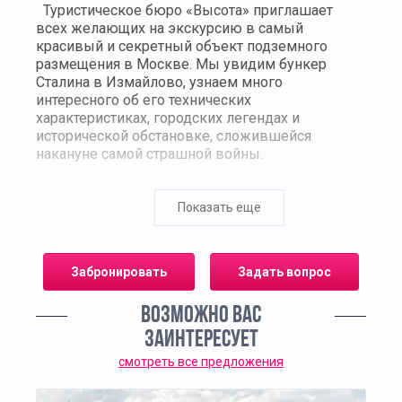
Туристическое бюро «Высота» приглашает
всех желающих на экскурсию в самый
красивый и секретный объект подземного
размещения в Москве. Мы увидим бункер
Сталина в Измайлово, узнаем много
интересного об его технических
характеристиках, городских легендах и
исторической обстановке, сложившейся
накануне самой страшной войны.
Куда мы едем
Показать еще
Возведение бункера Сталина в Измайлово
началось еще в 1930-е годы, когда
неизбежность военного конфликта
Забронировать
Задать вопрос
международного уровня была очевидна всем
дальновидным политикам. Именно этот объект
ВОЗМОЖНО ВАС
планировался как запасной командный пункт
верховного главнокомандующего. Чтобы было
ЗАИНТЕРЕСУЕТ
проще и безопаснее перевести сюда ставку,
смотреть все предложения
был построен на только сам комплекс, но и
подземный тоннель, соединяющий Измайлово с