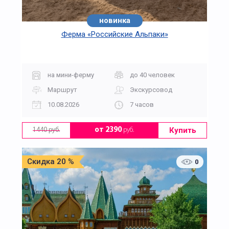
новинка
Ферма «Российские Альпаки»
на мини-ферму
до 40 человек
Маршрут
Экскурсовод
10.08.2026
7 часов
Купить
от 2390
руб.
1440 руб.
Скидка 20 %
0