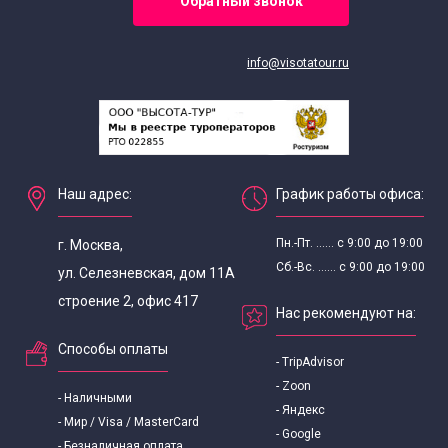
Обратный звонок
Военно-исторические экскурсии для школьников
Экскурсии выходного дня для школьников
info@visotatour.ru
Выездные экскурсии для школьников
Экскурсии для школьников в мае
Наш адрес:
График работы офиса:
Экскурсии для школьников на майские праздники
Пн.-Пт. ...... с 9:00 до 19:00
г. Москва,
Сб.-Вс. ...... с 9:00 до 19:00
ул. Селезневская, дом 11А
Интересные
строение 2, офис 417
Нас рекомендуют на:
Экскурсии для школьников
Способы оплаты
- TripAdvisor
Экскурсии для школьников 8 класса
- Zoon
- Наличными
- Яндекс
- Мир / Visa / MasterCard
- Google
- Безналичная оплата