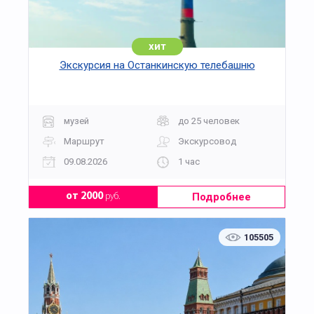
соблюдением организационных и технических
требований.
хит
Экскурсия на Останкинскую телебашню
музей
до 25 человек
Маршрут
Экскурсовод
09.08.2026
1 час
Подробнее
от 2000
руб.
105505