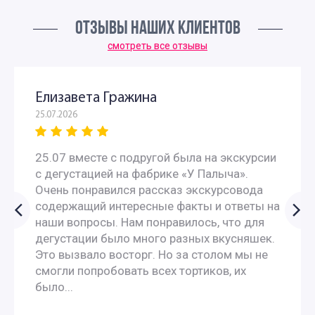
Экскурсии для первоклассников в Москве
ОТЗЫВЫ НАШИХ КЛИЕНТОВ
Интересные экскурсии для детей в Москве 2 класс
смотреть все отзывы
Экскурсии для детей 3 класса
Елизавета Гражина
25.07.2026
Экскурсии для школьников 4 класса
25.07 вместе с подругой была на экскурсии
Интересные экскурсии для 5 класса в Москве
с дегустацией на фабрике «У Палыча».
Очень понравился рассказ экскурсовода
Интересные экскурсии для школьников 6 класса в
содержащий интересные факты и ответы на
наши вопросы. Нам понравилось, что для
Москве
дегустации было много разных вкусняшек.
Это вызвало восторг. Но за столом мы не
Экскурсии для школьников 7 класса в Москве
смогли попробовать всех тортиков, их
было...
Экскурсии по москве для 9 класса