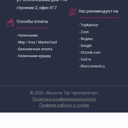
строение 2, офис 417
Нас рекомендуют на:
Способы оплаты
- TripAdvisor
- Zoon
- Наличными
- Яндекс
- Мир / Visa / MasterCard
- Google
- Безналичная оплата
- Otzovik.com
- Наличными курьеру
- Osd.ru
- iReccomend.ru
© 2026 «Высота-Тур туроператор»
Политика конфиденциальности
Правила работы с cookie