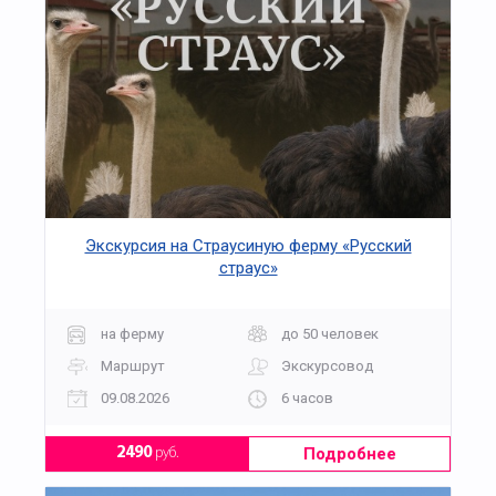
Экскурсия на Страусиную ферму «Русский
страус»
на ферму
до 50 человек
Маршрут
Экскурсовод
09.08.2026
6 часов
Подробнее
2490
руб.