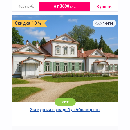
Купить
от 3690
руб.
4059 руб.
Скидка 10 %
14414
хит
Экскурсия в усадьбу «Абрамцево»