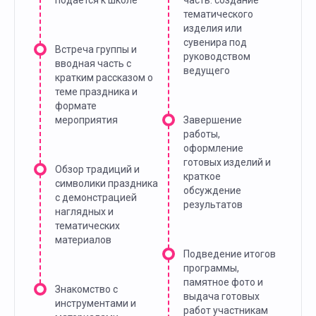
подается к школе
часть: создание
тематического
изделия или
сувенира под
Встреча группы и
руководством
вводная часть с
ведущего
кратким рассказом о
теме праздника и
формате
мероприятия
Завершение
работы,
оформление
готовых изделий и
Обзор традиций и
краткое
символики праздника
обсуждение
с демонстрацией
результатов
наглядных и
тематических
материалов
Подведение итогов
программы,
памятное фото и
Знакомство с
выдача готовых
инструментами и
работ участникам