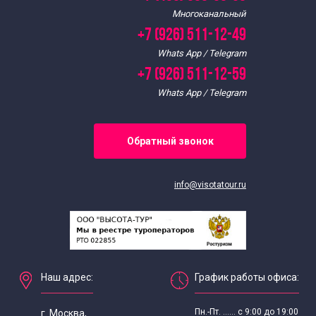
Экскурсии для школьников в январе
Многоканальный
+7 (926) 511-12-49
Экскурсии для школьников в мае
Whats App / Telegram
+7 (926) 511-12-59
Экскурсии для школьников в марте
Whats App / Telegram
Экскурсии для школьников в ноябре
Обратный звонок
Экскурсии для школьников в октябре
info@visotatour.ru
Экскурсии для школьников в сентябре
Интересные
Наш адрес:
График работы офиса:
Экскурсии для школьников
Пн.-Пт. ...... с 9:00 до 19:00
г. Москва,