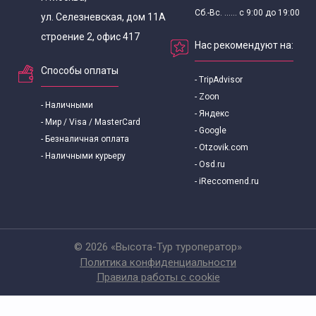
Экскурсии для школьников 8 класса
Сб.-Вс. ...... с 9:00 до 19:00
ул. Селезневская, дом 11А
строение 2, офис 417
В Подмосковье
Нас рекомендуют на:
Способы оплаты
- TripAdvisor
- Zoon
- Наличными
- Яндекс
- Мир / Visa / MasterCard
- Google
- Безналичная оплата
- Otzovik.com
- Наличными курьеру
- Osd.ru
- iReccomend.ru
© 2026 «Высота-Тур туроператор»
Политика конфиденциальности
Правила работы с cookie