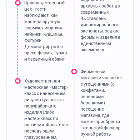
Производственный
архивных работ до
цех - гости
современных.
наблюдают, как
Выставлены
мастера вручную
дипломированные
формуют изделия:
экспонаты, редкие
чайники, кувшины,
формы и изделия в
фигурки.
единственном
Демонстрируются
экземпляре
пресс-формы, сушка
и первичный обжиг
Фирменный
магазин и чаепитие
Художественная
с угощениями (с
мастерская - мастер-
конфетами,
класс с нанесением
печеньями,
рисунка гуашью на
баранками) -
полуфабрикате
посещение
изделия (либо
магазина, где
мастер-класс по
можно приобрести
росписи кобальтом с
гжельский фарфор
последующим
ручной работы.
глазурованием,