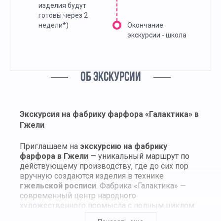
изделия будут
готовы через 2
недели*)
Окончание
экскурсии - школа
ОБ ЭКСКУРСИИ
Экскурсия на фабрику фарфора «Галактика» в
Гжели
Приглашаем на
экскурсию на фабрику
фарфора в Гжели
— уникальный маршрут по
действующему производству, где до сих пор
вручную создаются изделия в технике
гжельской росписи
. Фабрика «Галактика» —
современный центр народного
художественного промысла с полным циклом:
от лепки до художественной росписи и обжига.