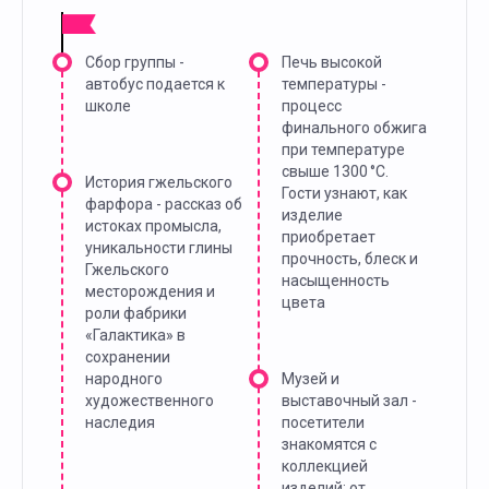
Сбор группы -
Печь высокой
автобус подается к
температуры -
школе
процесс
финального обжига
при температуре
свыше 1300 °C.
История гжельского
Гости узнают, как
фарфора - рассказ об
изделие
истоках промысла,
приобретает
уникальности глины
прочность, блеск и
Гжельского
насыщенность
месторождения и
цвета
роли фабрики
«Галактика» в
сохранении
народного
Музей и
художественного
выставочный зал -
наследия
посетители
знакомятся с
коллекцией
изделий: от