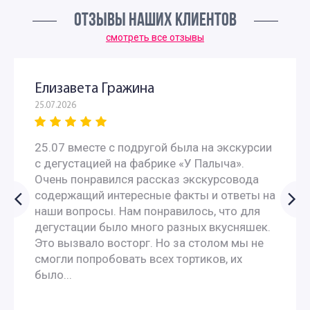
ОТЗЫВЫ НАШИХ КЛИЕНТОВ
Экскурсии для школьников 5 класса на производство в
смотреть все отзывы
Москве
Елизавета Гражина
Интересные экскурсии для школьников 6 класса в
25.07.2026
Москве
25.07 вместе с подругой была на экскурсии
Экскурсии в музеи для школьников 6 классов
с дегустацией на фабрике «У Палыча».
Очень понравился рассказ экскурсовода
содержащий интересные факты и ответы на
Экскурсии для школьников 7 класса в Москве
наши вопросы. Нам понравилось, что для
дегустации было много разных вкусняшек.
Экскурсии на производство для 8 класса
Это вызвало восторг. Но за столом мы не
смогли попробовать всех тортиков, их
Экскурсии по москве для 9 класса
было...
Автобусные экскурсии для школьников средней школы