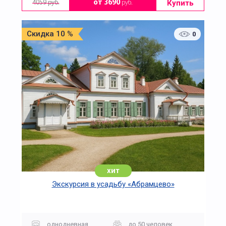
Купить
от 3690
руб.
4059 руб.
Скидка 10 %
0
хит
Экскурсия в усадьбу «Абрамцево»
однодневная
до 50 человек