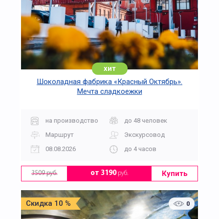
хит
Шоколадная фабрика «Красный Октябрь».
Мечта сладкоежки
на производство
до 48 человек
Маршрут
Экскурсовод
08.08.2026
до 4 часов
Купить
от 3190
руб.
3509 руб.
Скидка 10 %
0