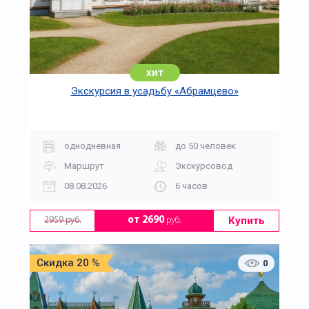
хит
Экскурсия в усадьбу «Абрамцево»
однодневная
до 50 человек
Маршрут
Экскурсовод
08.08.2026
6 часов
Купить
от 2690
руб.
2959 руб.
Скидка 20 %
0