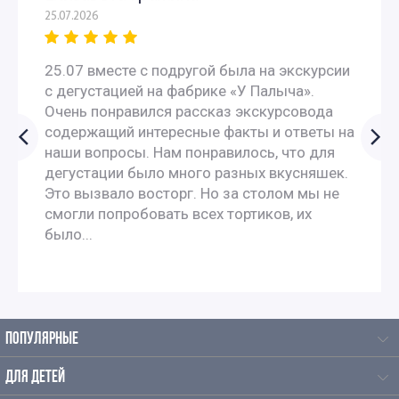
25.07.2026
Экскурсии для школьников 11 класса
25.07 вместе с подругой была на экскурсии
Интересные экскурсии для детей в Москве 2 класс
с дегустацией на фабрике «У Палыча».
Очень понравился рассказ экскурсовода
Экскурсии для детей 3 класса
содержащий интересные факты и ответы на
наши вопросы. Нам понравилось, что для
Экскурсии для школьников 4 класса
дегустации было много разных вкусняшек.
Это вызвало восторг. Но за столом мы не
смогли попробовать всех тортиков, их
Интересные экскурсии для 5 класса в Москве
было...
Интересные экскурсии для школьников 6 класса в
Москве
ПОПУЛЯРНЫЕ
Экскурсии для школьников 7 класса в Москве
ДЛЯ ДЕТЕЙ
Экскурсии по москве для 9 класса