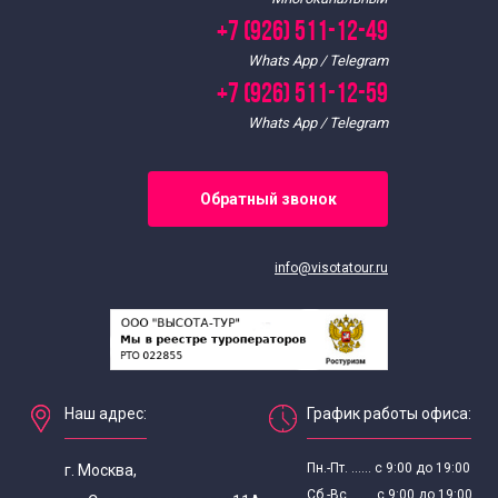
Архитектурно-исторические экскурсии
+7 (926) 511-12-49
Whats App / Telegram
Экскурсии в выходные дни
+7 (926) 511-12-59
Whats App / Telegram
Необычные экскурсии на выходные
Интересные
Обратный звонок
Экскурсии для школьников
info@visotatour.ru
Экскурсии для школьников 8 класса
По расписанию
Наш адрес:
График работы офиса:
Пн.-Пт. ...... с 9:00 до 19:00
г. Москва,
Сб.-Вс. ...... с 9:00 до 19:00