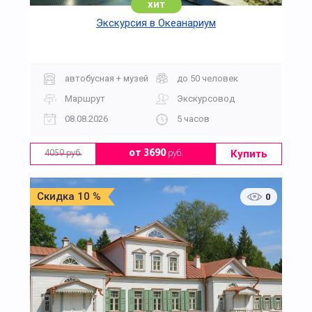
хит
Экскурсия в Океанариум
автобусная + музей
до 50 человек
Маршрут
Экскурсовод
08.08.2026
5 часов
Купить
от 3690
руб.
4059 руб.
Скидка 10 %
0