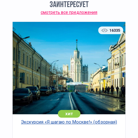
электротеатра: гости увидят фрагменты
ЗАИНТЕРЕСУЕТ
фильмов разных лет, входивших в репертуар, и
смотреть все предложения
узнают, как формировалась
кинематографическая среда того времени. В
музейном пространстве представлен
16335
уникальный экспонат — фрагмент стены Белого
города, связанный с историей Москвы.
Экскурсия раскрывает связи театра
«Современник» с выдающимися деятелями
культуры, включая Сергея Эйзенштейна и
Максима Горького. Участники услышат истории
о становлении театра, его развитии и значимых
событиях, определивших его современный
облик.
Завершает программу посещение буфета театра
с чаепитием. Экскурсия проводится в
сопровождении профессионального гида,
хит
рассчитана на организованные группы и
Экскурсия «Я шагаю по Москве!» (обзорная)
подходит для взрослых и школьников старшего
возраста. Продолжительность программы —
около 2,5 часа. Посещение осуществляется по