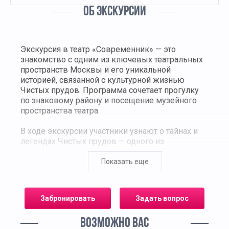
ОБ ЭКСКУРСИИ
Экскурсия в театр «Современник» — это
знакомство с одним из ключевых театральных
пространств Москвы и его уникальной
историей, связанной с культурной жизнью
Чистых прудов. Программа сочетает прогулку
по знаковому району и посещение музейного
пространства театра.
В ходе экскурсии участники узнают о тайнах и
легендах Чистых прудов — одного из
исторических центров столицы, а также
познакомятся с прошлым здания, в котором
Показать еще
сегодня расположен театр «Современник».
Ранее здесь находился кинотеатр «Колизей»,
игравший важную роль в культурной жизни
Забронировать
Задать вопрос
Москвы начала XX века.
ВОЗМОЖНО ВАС
Отдельный блок программы посвящён эпохе