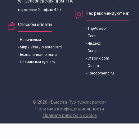
ул. Селезневская, дом 11А
строение 2, офис 417
Нас рекомендуют на:
Способы оплаты
- TripAdvisor
- Zoon
- Наличными
- Яндекс
- Мир / Visa / MasterCard
- Google
- Безналичная оплата
- Otzovik.com
- Наличными курьеру
- Osd.ru
- iReccomend.ru
© 2026 «Высота-Тур туроператор»
Политика конфиденциальности
Правила работы с cookie