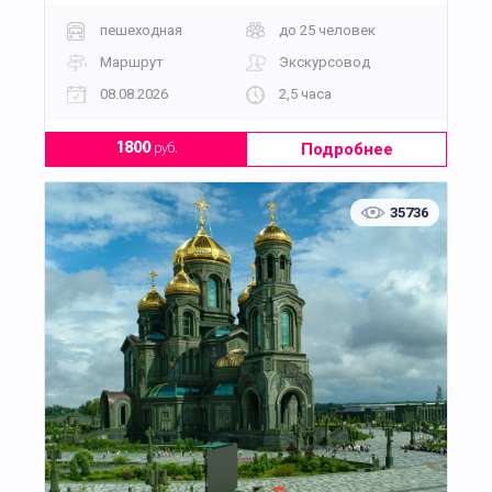
предварительной записи.
пешеходная
до 25 человек
Маршрут
Экскурсовод
08.08.2026
2,5 часа
Подробнее
1800
руб.
35736