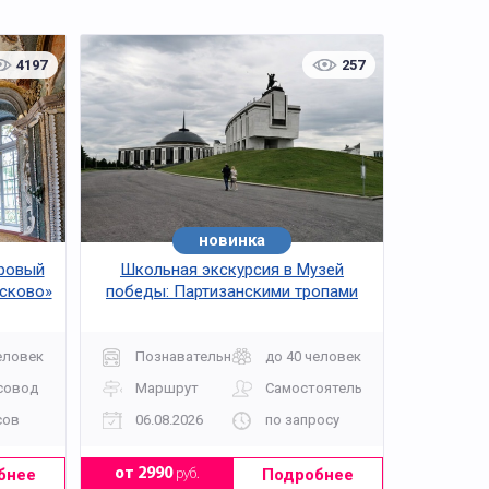
4197
257
новинка
ровый
Школьная экскурсия в Музей
усково»
победы: Партизанскими тропами
еловек
Познавательная
до 40 человек
совод
Маршрут
Самостоятельно
сов
06.08.2026
по запросу
бнее
Подробнее
от 2990
руб.