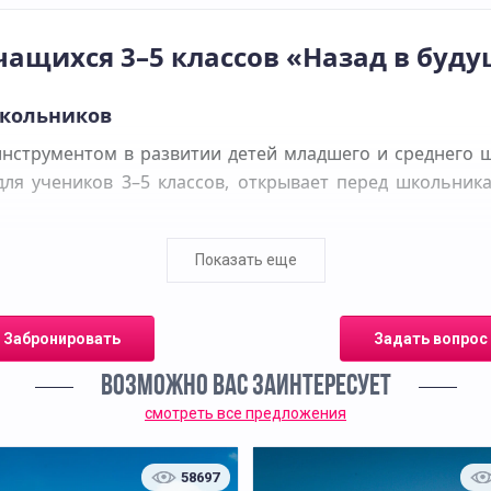
чащихся 3–5 классов «Назад в буд
школьников
инструментом в развитии детей младшего и среднего ш
для учеников 3–5 классов, открывает перед школьни
Показать еще
рическими объектами и интерактивные элементы, 
турные памятники, узнают о роли Кремля в становлен
Забронировать
Задать вопрос
уделяется легендам и символам, понятным и интересны
ВОЗМОЖНО ВАС ЗАИНТЕРЕСУЕТ
смотреть все предложения
ники не только получили фактические знания, но и п
ы, вопросы на внимание и наблюдательность, элемент
58697