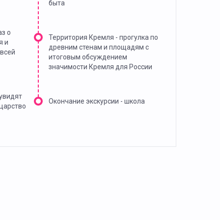
быта
аз о
Территория Кремля - прогулка по
я и
древним стенам и площадям с
 всей
итоговым обсуждением
значимости Кремля для России
 увидят
Окончание экскурсии - школа
 царство