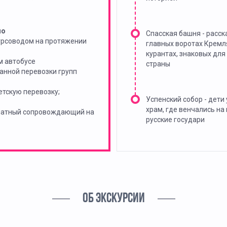
но
Спасская башня - расск
урсоводом на протяжении
главных воротах Кремл
курантах, знаковых для
м автобусе
страны
анной перевозки групп
тскую перевозку;
Успенский собор - дети
храм, где венчались на
платный сопровождающий на
русские государи
ОБ ЭКСКУРСИИ