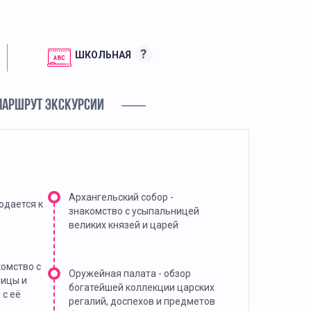
?
ШКОЛЬНАЯ
МАРШРУТ ЭКСКУРСИИ
Архангельский собор -
одается к
знакомство с усыпальницей
великих князей и царей
комство с
Оружейная палата - обзор
лицы и
богатейшей коллекции царских
 с её
регалий, доспехов и предметов