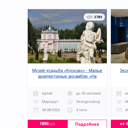
3789
Музей-усадьба «Кусково» - Малые
Экс
архитектурные ансамбли: «На
дальних берегах»
музей
до 50 человек
и
Маршрут
Экскурсовод
М
06.08.2026
4 часа
0
Подробнее
1890
руб.
от 