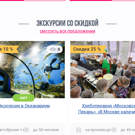
ЭКСКУРСИИ СО СКИДКОЙ
смотреть все предложения
а 10 %
Скидка 25 %
0
хит
Экскурсия в Океанариум
Хлебопекарня «Московс
Пекарь»: «В Москве калачи
огонь горячи»
втобусная + музей
до 50 человек
на производство
до 45 ч