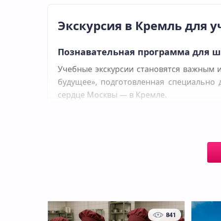
Экскурсия в Кремль для у
Познавательная программа для 
Учебные экскурсии становятся важным 
будущее», подготовленная специально 
сердце Москвы — в Кремле.
История и архитектура Кремля
Маршрут сочетает знакомство с исто
увлекательным. Ребята посетят архитек
величественные башни. Особое внимание 
Интерактив и игровая форма
Экскурсия построена так, чтобы школь
прошлого. Используются игровые формат
841