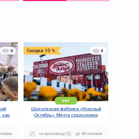
Скидка 10 %
0
0
хит
кий
Шоколадная фабрика «Красный
, как
Октябрь». Мечта сладкоежки
еловек
на производство
до 48 человек