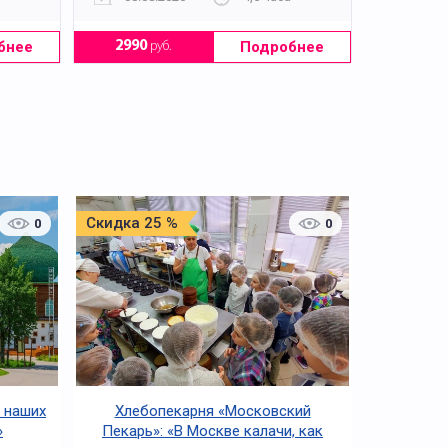
бнее
Подробнее
2990
руб.
Скидка 25 %
0
0
 наших
Хлебопекарня «Московский
»
Пекарь»: «В Москве калачи, как