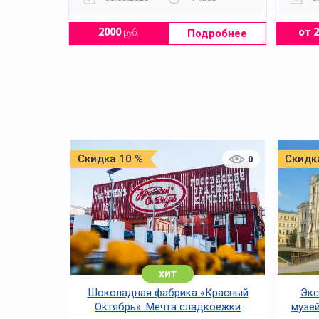
Подробнее
2000
руб.
от 
Скидка 10 %
Скидк
0
хит
Шоколадная фабрика «Красный
Экс
Октябрь». Мечта сладкоежки
музей