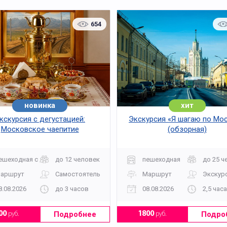
654
новинка
хит
хит
кскурсия с дегустацией:
Экскурсия «Я шагаю по Мос
Московское чаепитие
(обзорная)
ешеходная с дегустацией
до 12 человек
пешеходная
до 25 ч
аршрут
Самостоятельно
Маршрут
Экскур
8.08.2026
до 3 часов
08.08.2026
2,5 часа
Подробнее
Подро
00
руб.
1800
руб.