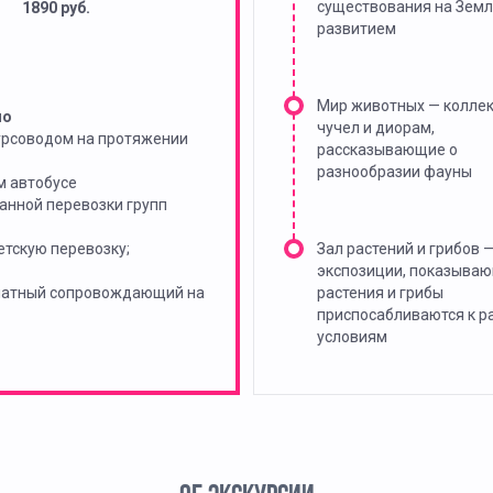
существования на Земл
1890 руб.
развитием
Мир животных — колле
но
чучел и диорам,
урсоводом на протяжении
рассказывающие о
разнообразии фауны
м автобусе
анной перевозки групп
тскую перевозку;
Зал растений и грибов 
экспозиции, показываю
платный сопровождающий на
растения и грибы
приспосабливаются к р
условиям