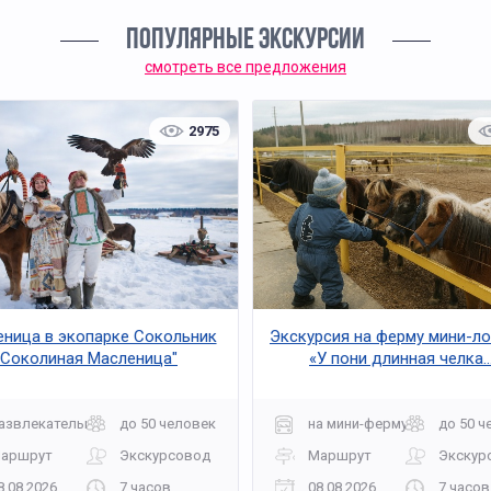
ПОПУЛЯРНЫЕ ЭКСКУРСИИ
смотреть все предложения
2975
ница в экопарке Сокольник
Экскурсия на ферму мини-л
"Соколиная Масленица"
«У пони длинная челка..
азвлекательная
до 50 человек
на мини-ферму
до 50 ч
аршрут
Экскурсовод
Маршрут
Экскур
8.08.2026
7 часов
08.08.2026
7 часов