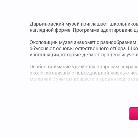
Дарвиновский музей приглашает школьников 
наглядной форме. Программа адаптирована д
Экспозиции музея знакомят с разнообразием 
объясняют основы естественного отбора. Шк
инсталляции, которые делают процесс изуче
Особое внимание уделяется вопросам сохране
экология связана с повседневной жизнью че
материал с учётом возраста и уровня подготов
Экскурсия помогает закрепить знания по био
ребята не только знакомятся с научными факт
Продолжительность экскурсии составляет око
сочетает учебные задачи с яркими музейными