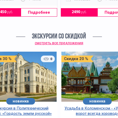
Подробнее
Подро
2450
руб.
2490
руб.
ЭКСКУРСИИ СО СКИДКОЙ
смотреть все предложения
а 30 %
Скидка 20 %
0
новинка
новинка
курсия в Политехнический
Усадьба в Коломенском - «У
: «Гордость земли русской»
ворот всегда хоровод