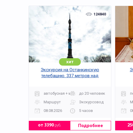
124840
хит
Экскурсия на Останкинскую
Э
телебашню. 337 метров над
Москвой
автобусная + музей
до 20 человек
п
Маршрут
Экскурсовод
М
08.08.2026
5 часов
0
Подробнее
от 3390
руб.
25