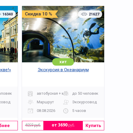
Скидка 10 %
16340
21627
хит
кве!»
Экскурсия в Океанариум
еловек
автобусная + музей
до 50 человек
совод
Маршрут
Экскурсовод
08.08.2026
5 часов
бнее
Купить
от 3690
руб.
4059 руб.