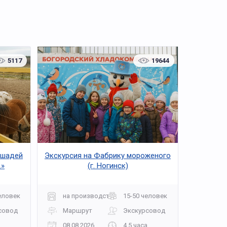
5117
19644
ошадей
Экскурсия на Фабрику мороженого
.»
(г. Ногинск)
еловек
на производство
15-50 человек
совод
Маршрут
Экскурсовод
08.08.2026
4,5 часа