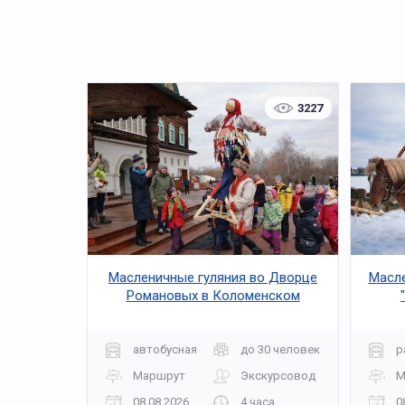
3227
Масленичные гуляния во Дворце
Масле
Романовых в Коломенском
автобусная
до 30 человек
р
Маршрут
Экскурсовод
М
08.08.2026
4 часа
0