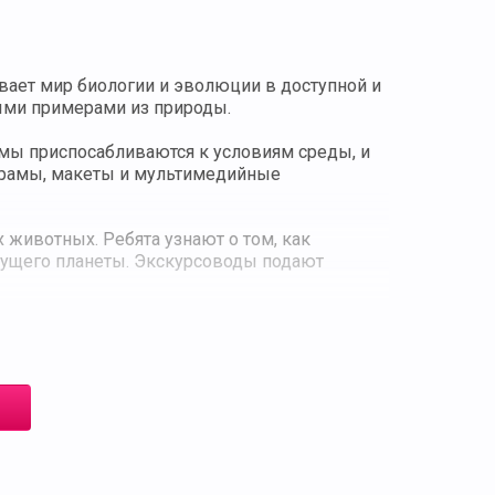
ает мир биологии и эволюции в доступной и
ыми примерами из природы.
змы приспосабливаются к условиям среды, и
орамы, макеты и мультимедийные
животных. Ребята узнают о том, как
дущего планеты. Экскурсоводы подают
рес к естественным наукам. В ходе посещения
.
п среднего и старшего звена, так как она