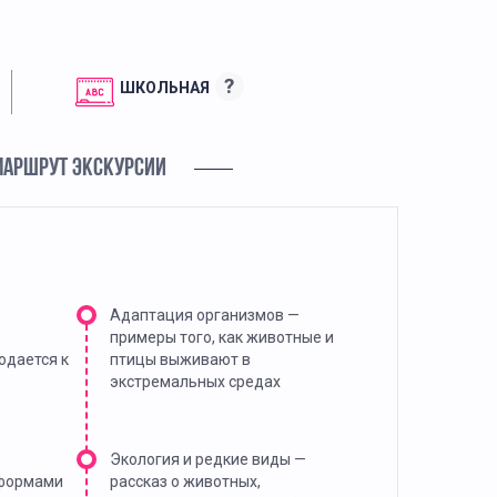
?
ШКОЛЬНАЯ
МАРШРУТ ЭКСКУРСИИ
Адаптация организмов —
примеры того, как животные и
одается к
птицы выживают в
экстремальных средах
Экология и редкие виды —
 формами
рассказ о животных,