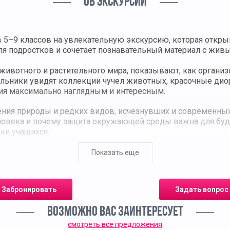
ОБ ЭКСКУРСИИ
5–9 классов на увлекательную экскурсию, которая открыв
ля подростков и сочетает познавательный материал с жив
животного и растительного мира, показывают, как органи
ольники увидят коллекции чучел животных, красочные ди
ния максимально наглядным и интересным.
ния природы и редких видов, исчезнувших и современных 
ловека и почему защита окружающей среды важна для бу
ки учащихся.
логии, расширяет кругозор и формирует у школьников инте
Показать еще
ами, но и учатся понимать взаимосвязи человека и природы
ло 1,5 часов. Программа рекомендована для школьных груп
Забронировать
Задать вопрос
 впечатлениями.
ВОЗМОЖНО ВАС ЗАИНТЕРЕСУЕТ
смотреть все предложения