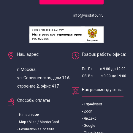
Экскурсии для школьников в октябре
info@visotatour.ru
Экскурсии для школьников в сентябре
Экскурсии для школьников
Наш адрес:
График работы офиса:
Пн.-Пт. ...... с 9:00 до 19:00
г. Москва,
Сб.-Вс. ...... с 9:00 до 19:00
ул. Селезневская, дом 11А
строение 2, офис 417
Нас рекомендуют на:
Способы оплаты
- TripAdvisor
- Zoon
- Наличными
- Яндекс
- Мир / Visa / MasterCard
- Google
- Безналичная оплата
- Otzovik.com