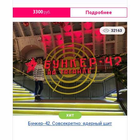
Подробнее
3300
руб.
32163
хит
Бункер-42. Совсекретно: ядерный щит