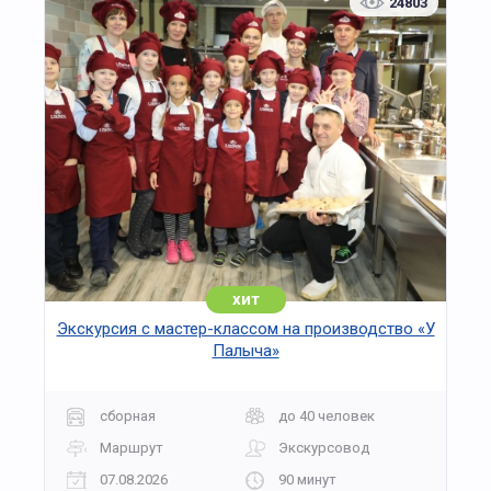
24803
рассчитывают маршрут полёта и решают
учебные задачи по навигации. В экспозиции
представлены образцы формы пилотов,
макеты авиационных двигателей и редкие
фотографии из истории отечественной авиации.
Экскурсия развивает интерес к техническим
наукам, знакомит с инженерными и
авиационными профессиями, формирует
представление о работе настоящего лётчика.
Программа проводится в комфортных условиях,
сопровождается опытными экскурсоводами и
полностью адаптирована для школьных групп.
хит
Экскурсия с мастер-классом на производство «У
Палыча»
сборная
до 40 человек
Маршрут
Экскурсовод
07.08.2026
90 минут