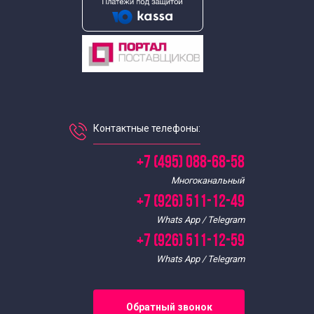
Экскурсии для школьников в августе
Экскурсии по Москве для школьников в декабре
Экскурсии для школьников в феврале
Экскурсии для школьников в июле
Контактные телефоны:
Экскурсии для школьников в июне
+7 (495) 088-68-58
Многоканальный
Экскурсии для школьников в январе
+7 (926) 511-12-49
Whats App / Telegram
Экскурсии для школьников в мае
+7 (926) 511-12-59
Whats App / Telegram
Экскурсии для школьников в марте
Обратный звонок
Экскурсии для школьников в ноябре