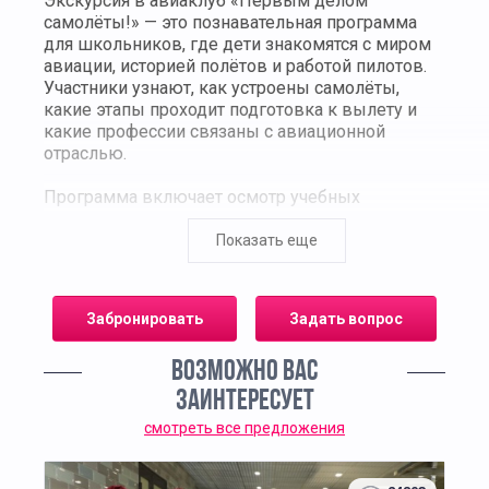
Экскурсия в авиаклуб «Первым делом
самолёты!» — это познавательная программа
для школьников, где дети знакомятся с миром
авиации, историей полётов и работой пилотов.
Участники узнают, как устроены самолёты,
какие этапы проходит подготовка к вылету и
какие профессии связаны с авиационной
отраслью.
Программа включает осмотр учебных
тренажёров, макетов воздушных судов и
авиационного оборудования. Экскурсанты
Показать еще
смогут увидеть кабину пилота, приборные
панели, элементы управления и попробовать
себя в роли командира экипажа на
Забронировать
Задать вопрос
авиасимуляторе. В сопровождении инструктора
дети разберут основные принципы полёта,
ВОЗМОЖНО ВАС
узнают, как работают аэродинамические силы и
что происходит во время взлёта и посадки.
ЗАИНТЕРЕСУЕТ
смотреть все предложения
Особый интерес вызывает интерактивная часть,
где участники выполняют практические
задания: запускают бумажные самолёты,