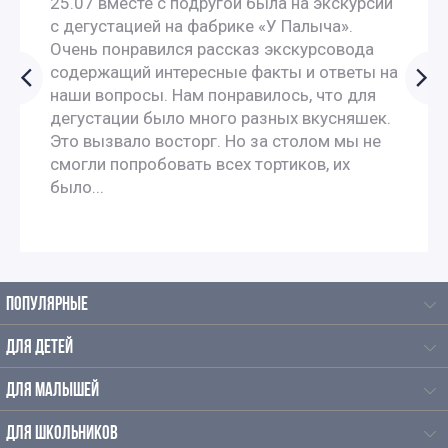
25.07 вместе с подругой была на экскурсии
Интересные экскурсии для школьников 6 класса в
с дегустацией на фабрике «У Палыча».
Москве
Очень понравился рассказ экскурсовода
содержащий интересные факты и ответы на
наши вопросы. Нам понравилось, что для
Экскурсии для школьников 7 класса в Москве
дегустации было много разных вкусняшек.
Это вызвало восторг. Но за столом мы не
Экскурсии по москве для 9 класса
смогли попробовать всех тортиков, их
было...
Автобусные экскурсии по Москве для школьников
Интерактивные экскурсии для школьников в Москве
ПОПУЛЯРНЫЕ
Экскурсии для школьников начальных классов
ДЛЯ ДЕТЕЙ
Экскурсии для школьников на каникулы
ДЛЯ МАЛЫШЕЙ
Осенние экскурсии для школьников
ДЛЯ ШКОЛЬНИКОВ