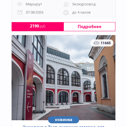
Маршрут
Экскурсовод
07.08.2026
до 4 часов
Подробнее
2190
руб.
11665
новинка