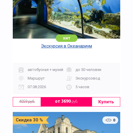
хит
Экскурсия в Океанариум
автобусная + музей
до 50 человек
Маршрут
Экскурсовод
07.08.2026
5 часов
Купить
от 3690
руб.
4059 руб.
Скидка 30 %
0