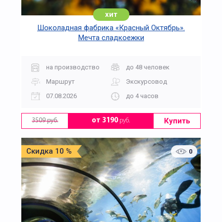
хит
Шоколадная фабрика «Красный Октябрь».
Мечта сладкоежки
на производство
до 48 человек
Маршрут
Экскурсовод
07.08.2026
до 4 часов
Купить
от 3190
руб.
3509 руб.
Скидка 10 %
0