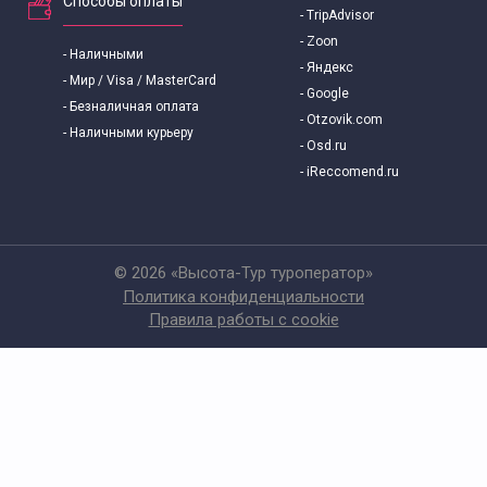
Способы оплаты
- TripAdvisor
- Zoon
- Наличными
- Яндекс
- Мир / Visa / MasterCard
- Google
- Безналичная оплата
- Otzovik.com
- Наличными курьеру
- Osd.ru
- iReccomend.ru
© 2026 «Высота-Тур туроператор»
Политика конфиденциальности
Правила работы с cookie