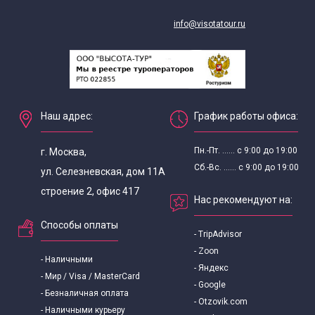
info@visotatour.ru
Наш адрес:
График работы офиса:
Пн.-Пт. ...... с 9:00 до 19:00
г. Москва,
Сб.-Вс. ...... с 9:00 до 19:00
ул. Селезневская, дом 11А
строение 2, офис 417
Нас рекомендуют на:
Способы оплаты
- TripAdvisor
- Zoon
- Наличными
- Яндекс
- Мир / Visa / MasterCard
- Google
- Безналичная оплата
- Otzovik.com
- Наличными курьеру