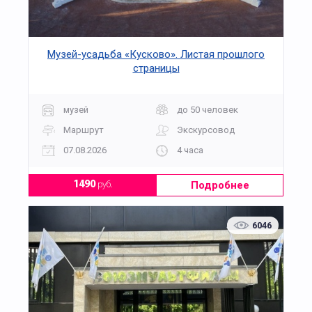
Музей-усадьба «Кусково». Листая прошлого
страницы
музей
до 50 человек
Маршрут
Экскурсовод
07.08.2026
4 часа
Подробнее
1490
руб.
6046