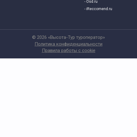
- Osd.ru
- iReccomend.ru
© 2026 «Высота-Тур туроператор»
Политика конфиденциальности
Правила работы с cookie