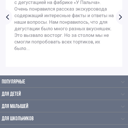
с дегустацией на фабрике «У Палыча».
Экскурсии школьников в музеи
Очень понравился рассказ экскурсовода
содержащий интересные факты и ответы на
наши вопросы. Нам понравилось, что для
Экскурсии для школьников на каникулы
дегустации было много разных вкусняшек.
Это вызвало восторг. Но за столом мы не
Экскурсии на зимние каникулы для школьников
смогли попробовать всех тортиков, их
было...
Осенние экскурсии для школьников
Экскурсии для школьников по истории
ПОПУЛЯРНЫЕ
Познавательные экскурсии для школьников
ДЛЯ ДЕТЕЙ
Экскурсии для школьников средних классов
ДЛЯ МАЛЫШЕЙ
Экскурсии для старшеклассников
ДЛЯ ШКОЛЬНИКОВ