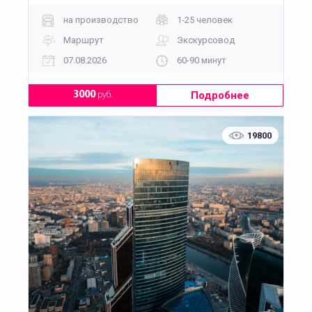
находки Музея Москвы. Запись обязательна;
возможны индивидуальные и корпоративные
на производство
1-25 человек
визиты по согласованию.
Маршрут
Экскурсовод
07.08.2026
60-90 минут
Подробнее
3000
руб.
19800