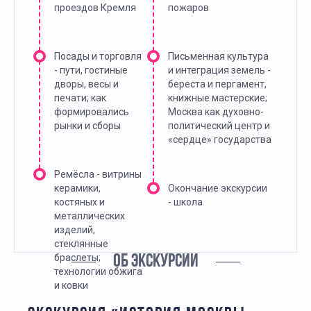
проездов Кремля
пожаров
Посады и торговля
Письменная культура
- пути, гостиные
и интеграция земель -
дворы, весы и
береста и пергамент,
печати; как
книжные мастерские;
формировались
Москва как духовно-
рынки и сборы
политический центр и
«сердце» государства
Ремёсла - витрины
керамики,
Окончание экскурсии
костяных и
- школа
металлических
изделий,
стеклянные
браслеты;
ОБ ЭКСКУРСИИ
технологии обжига
и ковки