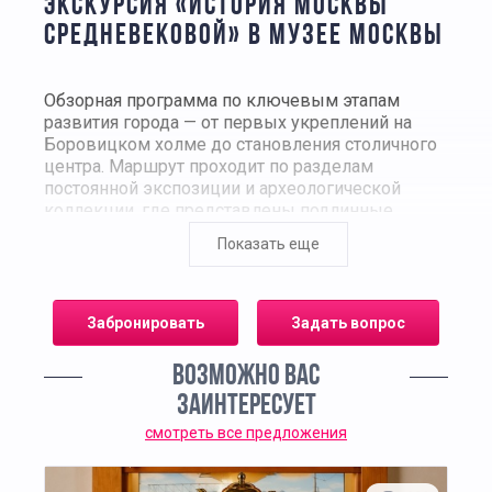
ЭКСКУРСИЯ «ИСТОРИЯ МОСКВЫ
СРЕДНЕВЕКОВОЙ» В МУЗЕЕ МОСКВЫ
Обзорная программа по ключевым этапам
развития города — от первых укреплений на
Боровицком холме до становления столичного
центра. Маршрут проходит по разделам
постоянной экспозиции и археологической
коллекции, где представлены подлинные
находки и реконструкции городской среды.
Показать еще
В программе
Забронировать
Задать вопрос
Ранняя Москва:
поселения, фортификация,
переход от «дубового города» к
ВОЗМОЖНО ВАС
белокаменному Кремлю.
ЗАИНТЕРЕСУЕТ
Посады и торговля:
пути, весовые и
денежные системы, печати, товарные
смотреть все предложения
клейма.
Ремёсла:
керамика, костяные и