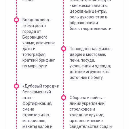
- княжеская власть,
церковные центры,
роль духовенства в
Вводная зона -
образовании и
схема роста
благотворительности
города от
Боровицкого
холма, ключевые
даты и
Повседневная жизнь -
топография;
дворы и мостовые,
краткий брифинг
печи, посуда,
по маршруту
украшения и одежда;
детские игрушки как
источник по быту
«Дубовый город» и
белокаменный
этап -
Оборона и войны -
фортификация,
линии укреплений,
смена
стрелковое и
строительных
холодное оружие,
материалов,
археологические
макеты валов и
свидетельства осад и