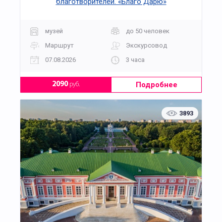
благотворителей. «Благо Дарю»
музей
до 50 человек
Маршрут
Экскурсовод
07.08.2026
3 часа
Подробнее
2090
руб.
3893