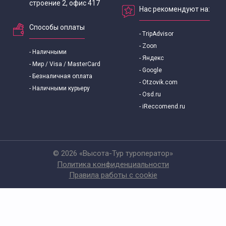
строение 2, офис 417
Нас рекомендуют на:
Способы оплаты
- TripAdvisor
- Zoon
- Наличными
- Яндекс
- Мир / Visa / MasterCard
- Google
- Безналичная оплата
- Otzovik.com
- Наличными курьеру
- Osd.ru
- iReccomend.ru
© 2026 «Высота-Тур туроператор»
Политика конфиденциальности
Правила работы с cookie