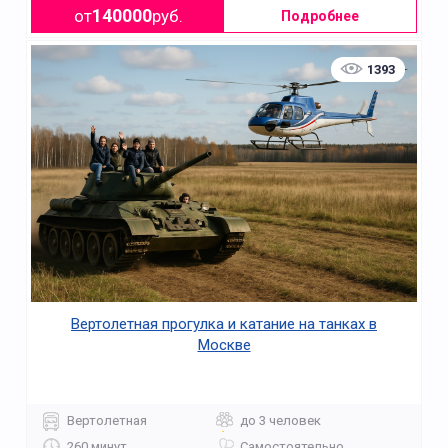
140000
от
руб.
Подробнее
1393
Вертолетная прогулка и катание на танках в
Москве
Вертолетная
до 3 человек
260 минут
Самостоятельно