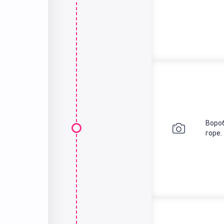
Воро
горе.