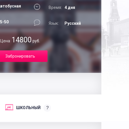
втобусная
Время:
4 дня
5-50
Язык:
Русский
14800
Цена
руб.
Забронировать
?
ШКОЛЬНЫЙ