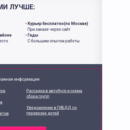
МИ ЛУЧШЕ:
Курьер бесплатно(по Москве)
При заказе через сайт
районе
Гиды
есто
С большим опытом работы
Важная информация
ура
Рассадка в автобусе и схема
сбора групп
та
Уведомление в ГИБДД по
перевозке детей
етов