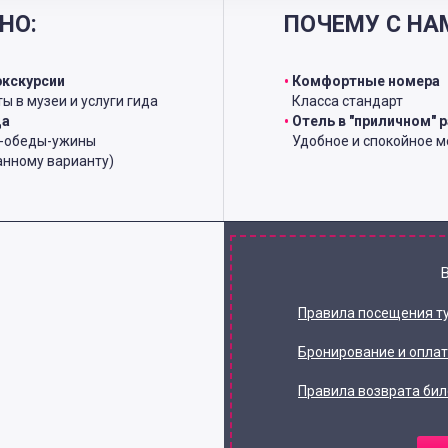
НО:
ПОЧЕМУ С НА
экскурсии
Комфортные номера
ы в музеи и услуги гида
Класса стандарт
ца
Отель в "приличном" 
и-обеды-ужины
Удобное и спокойное м
анному варианту)
Правила посещения т
Бронирование и опла
Правила возврата бил