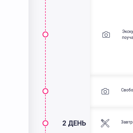
Экск
поуча
Свобо
2 ДЕНЬ
Завтр