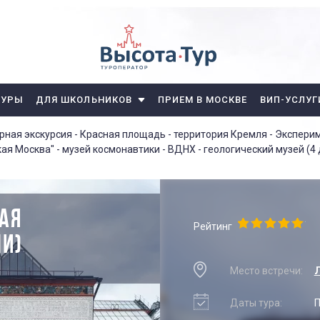
ТУРЫ
ДЛЯ ШКОЛЬНИКОВ
ПРИЕМ В МОСКВЕ
ВИП-УСЛУГ
орная экскурсия - Красная площадь - территория Кремля - Экспери
кая Москва" - музей космонавтики - ВДНХ - геологический музей (4
НАЯ
Рейтинг
ЧИ)
Место встречи:
Л
Даты тура:
П