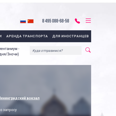
8 495 088-68-58
И
АРЕНДА ТРАНСПОРТА
ДЛЯ ИНОСТРАНЦЕВ
ментаниум -
 дня/3ночи)
енинградский вокзал
о запросу