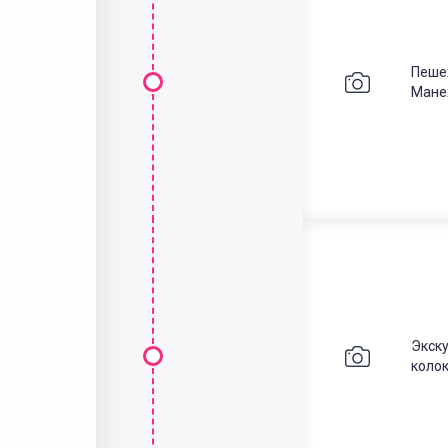
Пеше
Мане
Экск
колок