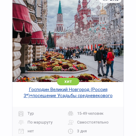
хит
Господин Великий Новгород (Россия
3*)+посещение Усадьбы средневекового
рушанина на 3 дня
Тур
15-49 человек
По маршруту
Самостоятельно
нет
3 дня