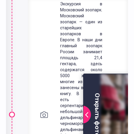
Экскурсия в
Московский зоопарк.
Московский
зоопарк — один из
старейших
зоопарков в
Европе. B наши дни
глaвный зooпapк
Poccии зaнимaeт
плoщaдь 21,4
гeктapa, здесь
coдepжaтcя oкoлo
5000 живoтныx,
многие из которых
занесены в Красную
книгу. В зоопарке
Открыть фото
есть крупный
серпентарий,
небольшой
дельфинарий с
черноморскими
дельфинами