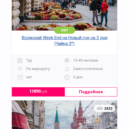
хит
Волжский Week End на Новый год на 3 дня
(Чайка 3*)
Тур
15-49 человек
По маршруту
Самостоятельно
нет
3 дня
Подробнее
13890
руб.
2432