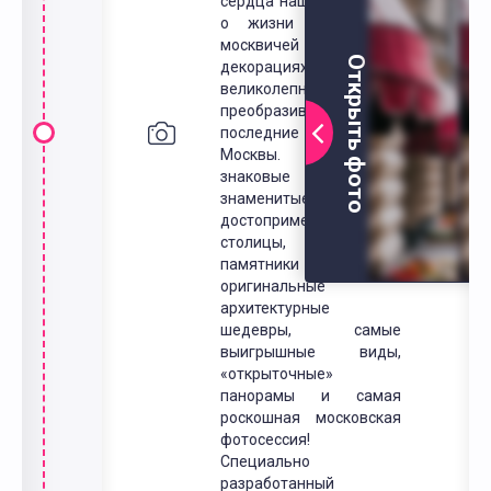
сердца нашей Родины и
о жизни знаменитых
москвичей в волшебных
Открыть фото
декорациях
великолепной,
преобразившейся за
последние десятилетия
Москвы. Самые
знаковые и самые
знаменитые
достопримечательности
столицы, интересные
памятники и
оригинальные
архитектурные
шедевры, самые
выигрышные виды,
«открыточные»
панорамы и самая
роскошная московская
фотосессия!
Специально
разработанный