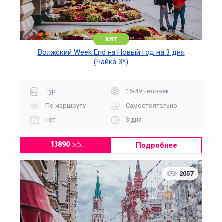
хит
Волжский Week End на Новый год на 3 дня
(Чайка 3*)
Тур
15-49 человек
По маршруту
Самостоятельно
нет
3 дня
Подробнее
13890
руб.
2057