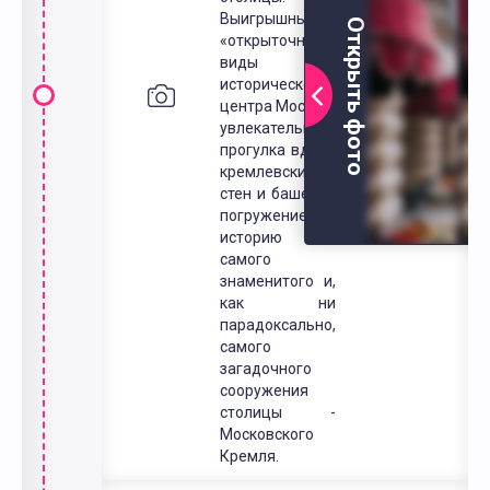
Выигрышные,
Открыть фото
«открыточные»
виды
исторического
центра Москвы,
увлекательная
прогулка вдоль
кремлевских
стен и башен, и
погружение в
историю
самого
знаменитого и,
как ни
парадоксально,
самого
загадочного
сооружения
столицы -
Московского
Кремля.