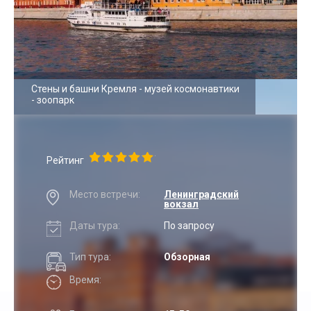
Стены и башни Кремля - музей космонавтики
- зоопарк
Рейтинг
Место встречи:
Ленинградский
вокзал
Даты тура:
По запросу
Тип тура:
Обзорная
Время: