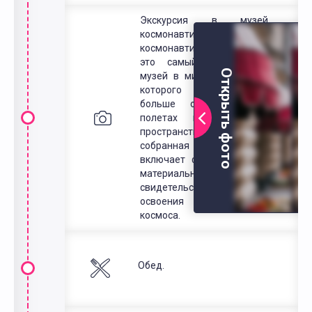
Экскурсия в музей
космонавтики.Музей
космонавтики в Москве -
это самый космический
Открыть фото
музей в мире, посетители
которого могут узнать
больше о космосе и
полетах в бескрайние
пространства. Экспозиция,
собранная учеными,
включает фактически все
материальные
свидетельства изучения и
освоения человеком
космоса.
Обед.