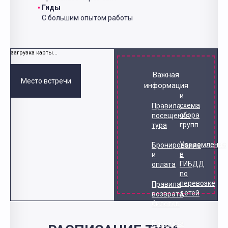
Гиды
С большим опытом работы
загрузка карты...
Важная
Место встречи
информация
и
схема
Правила
сбора
посещения
групп
тура
Уведомление
Бронирование
в
и
ГИБДД
оплата
по
перевозке
Правила
детей
возврата
билетов
Рассадка