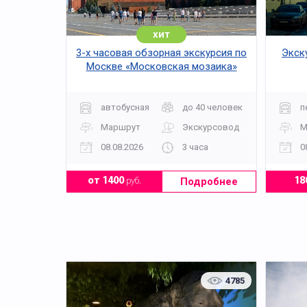
хит
3-х часовая обзорная экскурсия по
Экск
Москве «Московская мозаика»
автобусная
до 40 человек
п
Маршрут
Экскурсовод
М
08.08.2026
3 часа
0
Подробнее
от 1400
руб.
18
4785