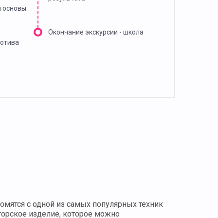
й основы
Окончание экскурсии - школа
мотива
комятся с одной из самых популярных техник
торское изделие, которое можно