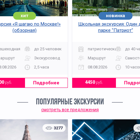
хит
новинка
хит
урсия «Я шагаю по Москве!»
Школьная экскурсия: Один 
(обзорная)
парке "Патриот"
ешеходная
до 25 человек
патриотическая
до 40 ч
аршрут
Экскурсовод
Маршрут
Самост
8.08.2026
2,5 часа
08.08.2026
10 часо
Подробнее
Подро
00
руб.
4450
руб.
ПОПУЛЯРНЫЕ ЭКСКУРСИИ
смотреть все предложения
3277