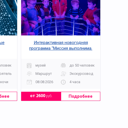
ные
Интерактивная новогодняя
программа "Миссия выполнима.
Инопланетный разум существует!"
на Станции Марс в Московском
планетарии
еловек
музей
до 50 человек
оятельно
Маршрут
Экскурсовод
 ночи
08.08.2026
4 часа
бнее
Подробнее
от 2600
руб.