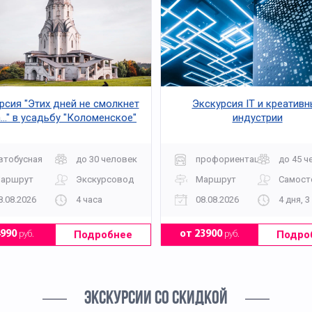
рсия "Этих дней не смолкнет
Экскурсия IT и креатив
..." в усадьбу "Коломенское"
индустрии
втобусная
до 30 человек
профориентационная
до 45 ч
аршрут
Экскурсовод
Маршрут
Самост
8.08.2026
4 часа
08.08.2026
4 дня, 3
Подробнее
Подро
4990
руб.
от 23900
руб.
ЭКСКУРСИИ СО СКИДКОЙ