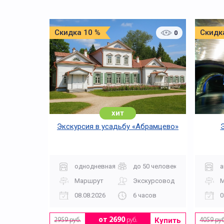
Скидка 10 %
Скидк
0
хит
Экскурсия в усадьбу «Абрамцево»
однодневная
до 50 человек
а
Маршрут
Экскурсовод
08.08.2026
6 часов
0
Купить
от 2690
руб.
2959 руб.
4059 руб