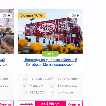
Скидка 10 %
0
0
хит
кий
Шоколадная фабрика «Красный
, как
Октябрь». Мечта сладкоежки
еловек
на производство
до 48 человек
совод
Маршрут
Экскурсовод
08.08.2026
до 4 часов
Купить
Купить
от 3190
руб.
3509 руб.