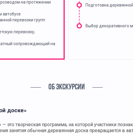
урсоводом на протяжении
Подготовка деревянно
м автобусе
анной перевозки групп
Выбор декоративного 
тскую перевозку;
платный сопровождающий на
ОБ ЭКСКУРСИИ
ой доске»
— это творческая программа, на которой участники позна
мя занятия обычная деревянная доска превращается в ав