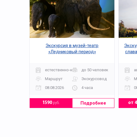
Экскурсия в музей-театр
Экску
«Ледниковый период»
слава
естественно-научная
до 50 человек
а
Маршрут
Экскурсовод
М
08.08.2026
4 часа
0
Подробнее
1590
руб.
от 