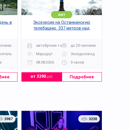
хит
день в
Экскурсия на Останкинскую
телебашню. 337 метров над
Москвой
еловек
автобусная + музей
до 20 человек
оятельно
Маршрут
Экскурсовод
в
08.08.2026
5 часов
бнее
Подробнее
от 3390
руб.
3987
3238