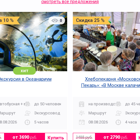
смотреть все предложения
а 10 %
Скидка 25 %
0
хит
Экскурсия в Океанариум
Хлебопекарня «Московс
Пекарь»: «В Москве калачи
огонь горячи»
втобусная + музей
до 50 человек
на производство
до 45 ч
Маршрут
Экскурсовод
Маршрут
Экскур
8.08.2026
5 часов
08.08.2026
4 часа
Купить
от 3690
руб.
от 2790
руб.
.
3488 руб.