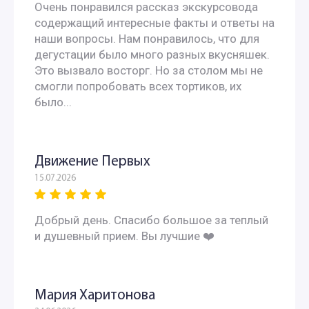
Очень понравился рассказ экскурсовода
Интересные экскурсии для школьников 6 класса в
содержащий интересные факты и ответы на
наши вопросы. Нам понравилось, что для
Москве
дегустации было много разных вкусняшек.
Это вызвало восторг. Но за столом мы не
Экскурсии для школьников 7 класса в Москве
смогли попробовать всех тортиков, их
было...
Экскурсии по москве для 9 класса
Автобусные экскурсии по Москве для школьников
Движение Первых
15.07.2026
Автобусные экскурсии для школьников средней школы
Добрый день. Спасибо большое за теплый
Экскурсии для школьников начальных классов
и душевный прием. Вы лучшие ❤️
Однодневные экскурсии для школьников
Мария Харитонова
Познавательные экскурсии для школьников