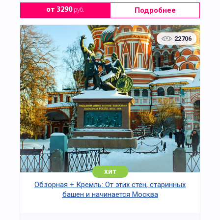
изобразительным искусством и прикладным
творчеством. Программа подходит для тех, кто
Подробнее
от 3290
руб.
любит рисовать, стремится развивать
художественные навыки и создать
собственное авторское произведение.
22706
Перед началом занятия участники знакомятся с
особенностями работы на металлической
основе, правилами нанесения эмалевых красок
и этапами подготовки изделия к обжигу. Под
руководством мастера разрабатывается
композиция будущей картины, подбирается
цветовая гамма и выполняется роспись.
После завершения художественной части
работа обжигается в муфельной печи при
температуре около 800 °C в присутствии группы.
В процессе нагрева эмаль плавится и
хит
формирует прочное стекловидное покрытие,
Обзорная + Кремль: От этих стен, старинных
закрепляющее изображение.
башен и начинается Москва
По желанию готовое изделие может быть
оформлено в рамку. Продолжительность