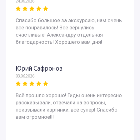
24.06.2026
Экскурсии для школьников средних классов
Спасибо большое за экскурсию, нам очень
все понравилось! Все вернулись
Экскурсии для старшеклассников
счастливые! Александру отдельная
благодарность! Хорошего вам дня!
Тематические экскурсии для школьников
Экскурсии выходного дня для школьников
Юрий Сафронов
03.06.2026
Выездные экскурсии для школьников
Всё прошло хорошо! Гиды очень интересно
Интересные
рассказывали, отвечали на вопросы,
показывали картинки, всё супер! Спасибо
Экскурсии для школьников
вам огромное!!!
Экскурсии для школьников 8 класса