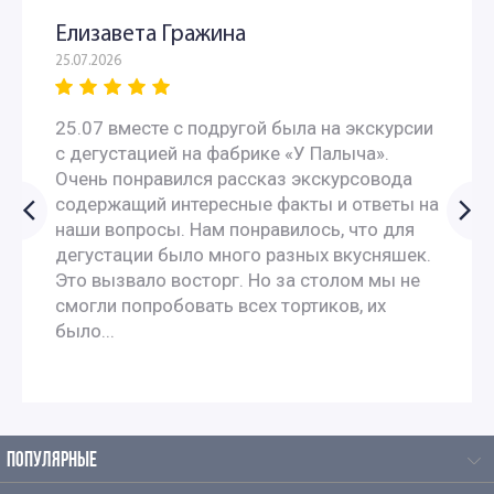
Интересные экскурсии для школьников 6 класса в
Елизавета Гражина
Москве
25.07.2026
Экскурсии в музеи для школьников 6 классов
25.07 вместе с подругой была на экскурсии
с дегустацией на фабрике «У Палыча».
Автобусные экскурсии по Москве для школьников
Очень понравился рассказ экскурсовода
содержащий интересные факты и ответы на
наши вопросы. Нам понравилось, что для
Автобусные экскурсии для школьников средней школы
дегустации было много разных вкусняшек.
Это вызвало восторг. Но за столом мы не
Экскурсии школьников в музеи
смогли попробовать всех тортиков, их
было...
Экскурсии для школьников в необычные музеи
Экскурсии для школьников начальных классов
ПОПУЛЯРНЫЕ
Экскурсии в музеи для школьников начальных классов