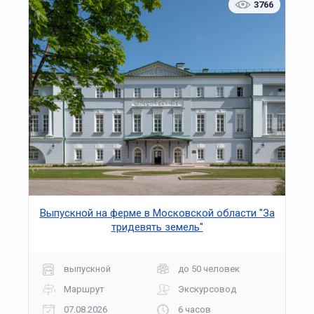
3766
Выпускной на ферме в Московской области "За
тридевять земель"
выпускной
до 50 человек
Маршрут
Экскурсовод
07.08.2026
6 часов