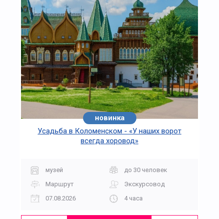
новинка
Усадьба в Коломенском - «У наших ворот
всегда хоровод»
музей
до 30 человек
Маршрут
Экскурсовод
07.08.2026
4 часа