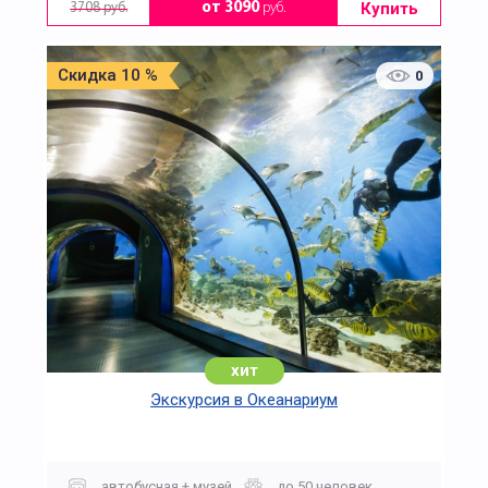
Купить
от 3090
руб.
3708 руб.
Скидка 10 %
0
хит
Экскурсия в Океанариум
автобусная + музей
до 50 человек