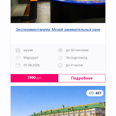
Экспериментаниум. Музей занимательных наук
музей
до 50 человек
Маршрут
Экскурсовод
07.08.2026
до 4 часов
Подробнее
1990
руб.
457