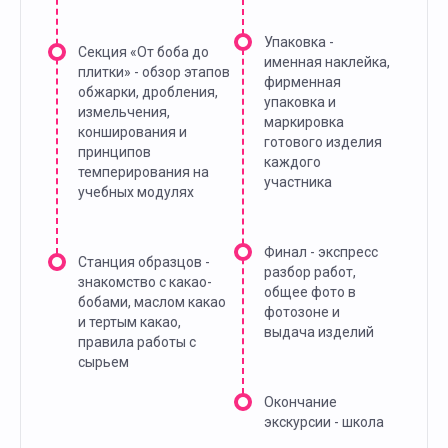
Упаковка -
Секция «От боба до
именная наклейка,
плитки» - обзор этапов
фирменная
обжарки, дробления,
упаковка и
измельчения,
маркировка
конширования и
готового изделия
принципов
каждого
темперирования на
участника
учебных модулях
Финал - экспресс
Станция образцов -
разбор работ,
знакомство с какао-
общее фото в
бобами, маслом какао
фотозоне и
и тертым какао,
выдача изделий
правила работы с
сырьем
Окончание
экскурсии - школа