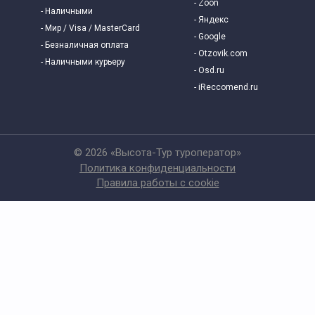
- Zoon
- Наличными
Экскурсии для школьников
- Яндекс
- Мир / Visa / MasterCard
- Google
- Безналичная оплата
- Otzovik.com
- Наличными курьеру
- Osd.ru
- iReccomend.ru
© 2026 «Высота-Тур туроператор»
Политика конфиденциальности
Правила работы с cookie