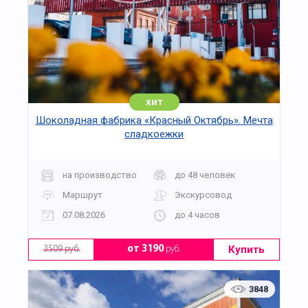
хит
Шоколадная фабрика «Красный Октябрь». Мечта
сладкоежки
на производство
до 48 человек
Маршрут
Экскурсовод
07.08.2026
до 4 часов
Купить
от 3190
руб.
3509 руб.
3848