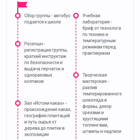
Сбор группы - автобус
Учебная
подается к школе
лаборатория -
бриф от технолога
по технике и
температурным
Ресепшн -
режимам перед
регистрация группы,
практикумом
краткий инструктаж
по безопасности и
выдача перчаток и
одноразовых
Творческая
колпаков
мастерская -
разлив
темперированного
шоколада в
Зал «Истоки какао» -
формы, декор
происхождение какао,
орехами и
география плантаций
хрустящими
и путь сырья от
топпингами,
дерева до плитки в
штампы и надписи
экспозиции