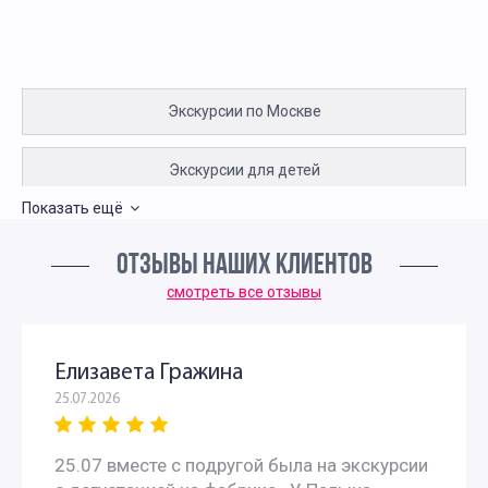
Экскурсии по Москве
Экскурсии для детей
Показать ещё
Интересные экскурсии для подростков в Москве
ОТЗЫВЫ НАШИХ КЛИЕНТОВ
Интересные экскурсии по Москве для москвичей
смотреть все отзывы
Интересные экскурсии для школьников 10 класса
Елизавета Гражина
25.07.2026
Экскурсии для школьников 11 класса
25.07 вместе с подругой была на экскурсии
Интересные экскурсии для школьников 6 класса в