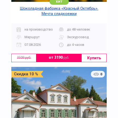
хит
Шоколадная фабрика «Красный Октябрь».
Мечта сладкоежки
на производство
до 48 человек
Маршрут
Экскурсовод
07.08.2026
до 4 часов
Купить
от 3190
руб.
3509 руб.
Скидка 10 %
0