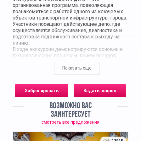
организованная программа, позволяющая
познакомиться с работой одного из ключевых
объектов транспортной инфраструктуры города.
Участники посещают действующее депо, где
осуществляется обслуживание, диагностика и
подготовка подвижного состава к выходу на
линию.
В ходе экскурсии демонстрируются основные
технологические процессы: приём поездов,
технический осмотр, ремонт и плановое
обслуживание. Гости узнают, как
Показать еще
обеспечивается безопасность перевозок, какие
специалисты задействованы в работе депо и
какие регламенты соблюдаются при
Забронировать
Задать вопрос
эксплуатации транспорта. Отдельное внимание
уделяется современным инженерным
ВОЗМОЖНО ВАС
решениям и оборудованию, используемому для
контроля состояния подвижного состава.
ЗАИНТЕРЕСУЕТ
Маршрут включает осмотр производственных
смотреть все предложения
зон, ремонтных участков и служебных
помещений. Участникам показывают
специализированную технику, диагностические
12948