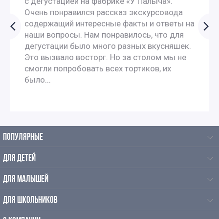
с дегустацией на фабрике «У Палыча».
Москве
Очень понравился рассказ экскурсовода
содержащий интересные факты и ответы на
наши вопросы. Нам понравилось, что для
Экскурсии для школьников 7 класса в Москве
дегустации было много разных вкусняшек.
Это вызвало восторг. Но за столом мы не
Экскурсии по москве для 9 класса
смогли попробовать всех тортиков, их
было...
Автобусные экскурсии по Москве для школьников
Автобусные экскурсии для школьников средней школы
ПОПУЛЯРНЫЕ
Познавательные экскурсии для школьников
ДЛЯ ДЕТЕЙ
Экскурсии для школьников средних классов
ДЛЯ МАЛЫШЕЙ
Экскурсии для старшеклассников
ДЛЯ ШКОЛЬНИКОВ