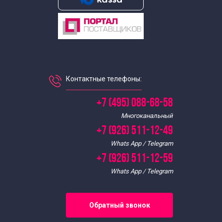
Экскурсии по Москве в будние дни
Экскурсии в метро Москвы
Экскурсии в выходные дни
Контактные телефоны:
Интересные
+7 (495) 088-68-58
Многоканальный
Экскурсии для школьников
+7 (926) 511-12-49
Whats App / Telegram
Экскурсии для школьников 8 класса
+7 (926) 511-12-59
Whats App / Telegram
Обратный звонок