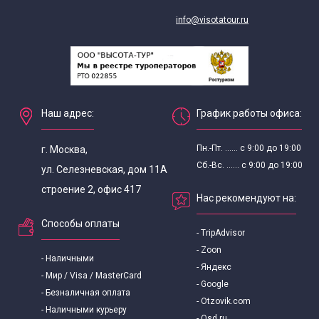
info@visotatour.ru
Наш адрес:
График работы офиса:
Пн.-Пт. ...... с 9:00 до 19:00
г. Москва,
Сб.-Вс. ...... с 9:00 до 19:00
ул. Селезневская, дом 11А
строение 2, офис 417
Нас рекомендуют на:
Способы оплаты
- TripAdvisor
- Zoon
- Наличными
- Яндекс
- Мир / Visa / MasterCard
- Google
- Безналичная оплата
- Otzovik.com
- Наличными курьеру
- Osd.ru