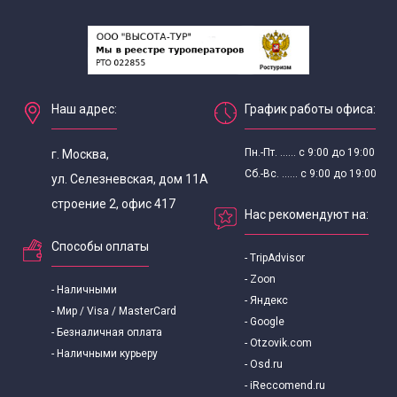
Наш адрес:
График работы офиса:
Пн.-Пт. ...... с 9:00 до 19:00
г. Москва,
Сб.-Вс. ...... с 9:00 до 19:00
ул. Селезневская, дом 11А
строение 2, офис 417
Нас рекомендуют на:
Способы оплаты
- TripAdvisor
- Zoon
- Наличными
- Яндекс
- Мир / Visa / MasterCard
- Google
- Безналичная оплата
- Otzovik.com
- Наличными курьеру
- Osd.ru
- iReccomend.ru