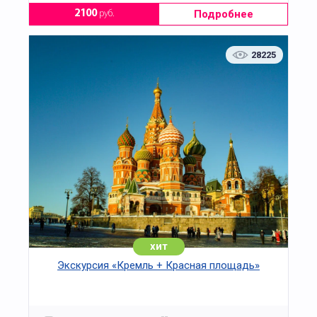
Подробнее
2100
руб.
28225
хит
Экскурсия «Кремль + Красная площадь»