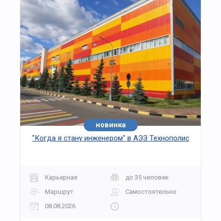
Завершением экскурсии станет встреча с
Дедом Морозом, который поздравит ребят,
вручит сладкие подарки и сфотографируется на
память.
Программа сочетает обучающие элементы и
праздничную атмосферу, формируя у детей
чувство ответственности, дружбы и радости от
совместного творчества. Экскурсия подойдёт
для школьных групп и семейных посещений.
Организаторы обеспечивают полное
сопровождение, безопасные игровые зоны и
новинка
хит
интерактивные декорации, соответствующие
"Когда я стану инженером" в АЭЗ Технополис
возрастным особенностям участников.
«Новогодний Кидбург приглашает» — это
возможность не только повеселиться, но и
провести время с пользой, окунувшись в
Карьерная
до 35 человек
атмосферу волшебства и профессиональных
открытий.
Маршрут
Самостоятельно
08.08.2026