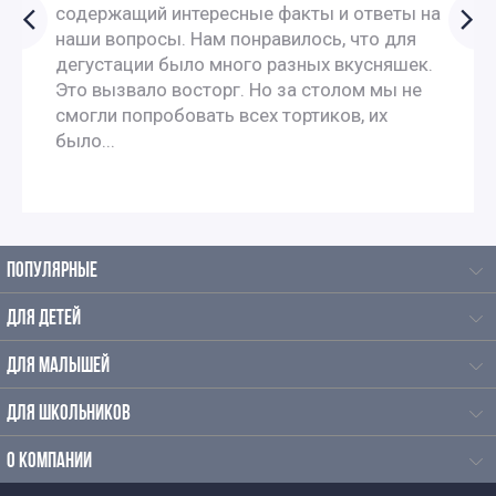
Новогодние экскурсии для детей в Москве
содержащий интересные факты и ответы на
наши вопросы. Нам понравилось, что для
дегустации было много разных вкусняшек.
Новогодние экскурсии для дошкольников
Это вызвало восторг. Но за столом мы не
смогли попробовать всех тортиков, их
Новогодние экскурсии для школьников в Москве
было...
Новогодние экскурсии для школьников 3 класса в
Москве
ПОПУЛЯРНЫЕ
Новогодние экскурсии для 4 класса
ДЛЯ ДЕТЕЙ
Экскурсии на новый год для детей начальной школы
ДЛЯ МАЛЫШЕЙ
Зимние экскурсии в Москве
ДЛЯ ШКОЛЬНИКОВ
О КОМПАНИИ
Экскурсии для школьников