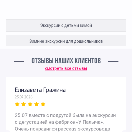
Экскурсии с детьми зимой
Зимние экскурсии для дошкольников
Автобусные экскурсии по Москве для школьников
ОТЗЫВЫ НАШИХ КЛИЕНТОВ
смотреть все отзывы
Зимние экскурсии для школьников начальных классов в
Москве
Елизавета Гражина
25.07.2026
Экскурсии на зимние каникулы для школьников
25.07 вместе с подругой была на экскурсии
Новогодние экскурсии по Москве
с дегустацией на фабрике «У Палыча».
Очень понравился рассказ экскурсовода