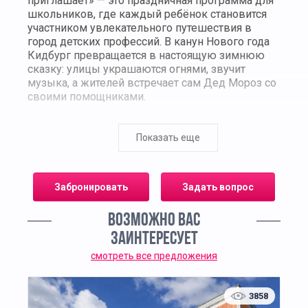
приглашает» — это праздничная программа для
школьников, где каждый ребёнок становится
участником увлекательного путешествия в
город детских профессий. В канун Нового года
Кидбург превращается в настоящую зимнюю
сказку: улицы украшаются огнями, звучит
музыка, а жителей встречает сам Дед Мороз со
своими помощниками.
Ребята посетят тематические станции, где
узнают, как работают службы города в
Показать еще
праздничные дни, попробуют себя в роли
журналистов, врачей, полицейских, поваров и
спасателей. Под руководством аниматоров дети
Забронировать
Задать вопрос
выполнят игровые задания, решат весёлые
загадки и научатся работать в команде.
ВОЗМОЖНО ВАС
Особое внимание уделено новогодним
ЗАИНТЕРЕСУЕТ
традициям и символам праздника. Участники
смотреть все предложения
создадут собственные поздравительные
открытки, узнают, как встречают Новый год в
разных странах, и вместе украсят
3858
импровизированную городскую ёлку.