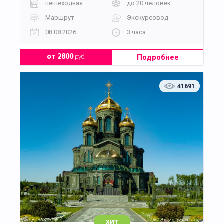
пешеходная
до 20 человек
Маршрут
Экскурсовод
08.08.2026
3 часа
Подробнее
от 2800
руб.
41691
хит