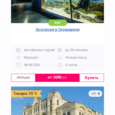
хит
Экскурсия в Океанариум
автобусная + музей
до 50 человек
Маршрут
Экскурсовод
08.08.2026
5 часов
Купить
от 3690
руб.
4059 руб.
Скидка 30 %
0