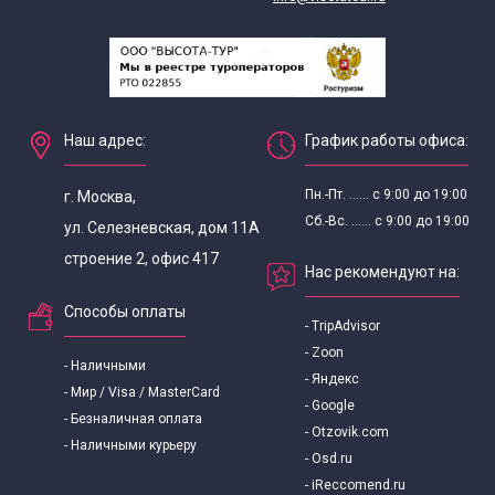
Экскурсии для школьников
По месяцам
Праздничные
Наш адрес:
График работы офиса:
Пн.-Пт. ...... с 9:00 до 19:00
Экскурсии для школьников 8 класса
г. Москва,
Сб.-Вс. ...... с 9:00 до 19:00
ул. Селезневская, дом 11А
строение 2, офис 417
Нас рекомендуют на:
Способы оплаты
- TripAdvisor
- Zoon
- Наличными
- Яндекс
- Мир / Visa / MasterCard
- Google
- Безналичная оплата
- Otzovik.com
- Наличными курьеру
- Osd.ru
- iReccomend.ru