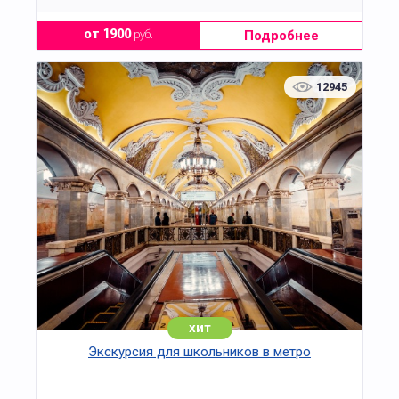
интерактивные элементы: чтение
фрагментов, демонстрация рукописей
Пушкина, обсуждение ключевых сцен.
Подробнее
от 1900
руб.
Экскурсия подходит для школьников,
студентов и взрослых, интересующихся
12945
русской литературой и историей культуры.
Рекомендуется предварительная запись.
В стоимость входит входной билет в
музей и работа экскурсовода.
хит
Экскурсия для школьников в метро