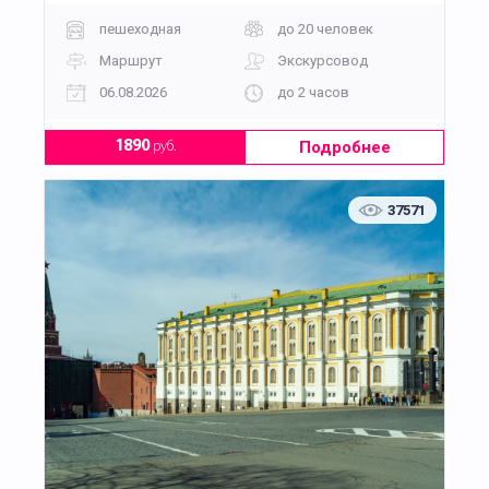
пешеходная
до 20 человек
Маршрут
Экскурсовод
06.08.2026
до 2 часов
Подробнее
1890
руб.
37571