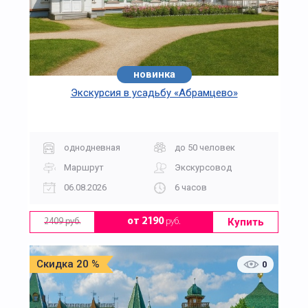
новинка
хит
Экскурсия в усадьбу «Абрамцево»
однодневная
до 50 человек
Маршрут
Экскурсовод
06.08.2026
6 часов
Купить
от 2190
руб.
2409 руб.
Скидка 20 %
0