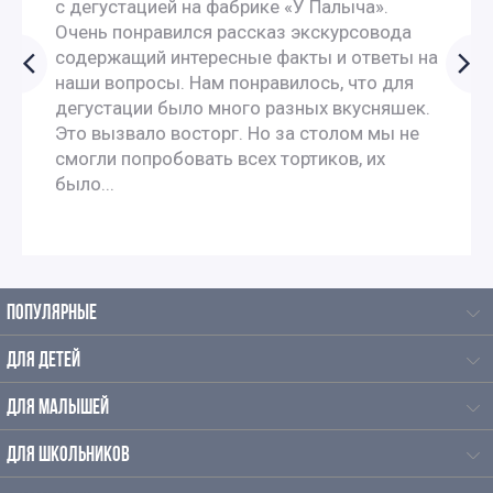
с дегустацией на фабрике «У Палыча».
Экскурсии для школьников 7 класса в Москве
Очень понравился рассказ экскурсовода
содержащий интересные факты и ответы на
наши вопросы. Нам понравилось, что для
Литературные экскурсии для 7 класс
дегустации было много разных вкусняшек.
Это вызвало восторг. Но за столом мы не
Литературные экскурсии для 8 класса
смогли попробовать всех тортиков, их
было...
Экскурсии по москве для 9 класса
Автобусные экскурсии по Москве для школьников
ПОПУЛЯРНЫЕ
Автобусные экскурсии для школьников средней школы
ДЛЯ ДЕТЕЙ
Литературные экскурсии для школьников
ДЛЯ МАЛЫШЕЙ
Экскурсии школьников в музеи
ДЛЯ ШКОЛЬНИКОВ