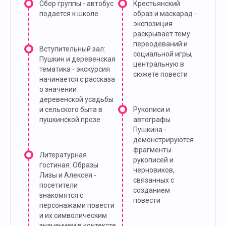
Сбор группы - автобус
Крестьянский
подается к школе
образ и маскарад -
экспозиция
раскрывает тему
переодеваний и
Вступительный зал:
социальной игры,
Пушкин и деревенская
центральную в
тематика - экскурсия
сюжете повести
начинается с рассказа
о значении
деревенской усадьбы
и сельского быта в
Рукописи и
пушкинской прозе
автографы
Пушкина -
демонстрируются
фрагменты
Литературная
рукописей и
гостиная: Образы
черновиков,
Лизы и Алексея -
связанных с
посетители
созданием
знакомятся с
повести
персонажами повести
и их символическим
значением в контексте