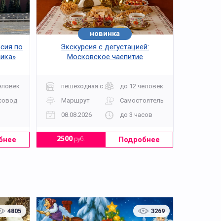
ые уборы и юбки, а мальчикам следует
новинка
хит
рсия по
Экскурсия с дегустацией:
ика»
Московское чаепитие
еловек
пешеходная с дегустацией
до 12 человек
совод
Маршрут
Самостоятельно
08.08.2026
до 3 часов
бнее
Подробнее
2500
руб.
4805
3269