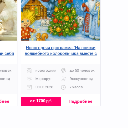
Новогодняя программа "На поиски
ай себя
волшебного колокольчика вместе с
Наташей и Домовенком Кузей"
еловек
новогодняя
до 50 человек
совод
Маршрут
Экскурсовод
08.08.2026
7 часов
бнее
Подробнее
от 1700
руб.