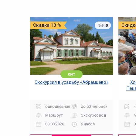
Скидка 10 %
Скидк
0
хит
Экскурсия в усадьбу «Абрамцево»
Хл
Пека
однодневная
до 50 человек
н
Маршрут
Экскурсовод
08.08.2026
6 часов
0