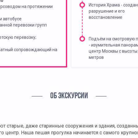
но
История Храма - создан
урсоводом на протяжении
разрушение и его
восстановление
м автобусе
анной перевозки групп
тскую перевозку;
Подъём на смотровую 
- изумительная панора
платный сопровождающий на
центр Москвы с высоты
метров
ОБ ЭКСКУРСИИ
уют старые, даже старинные сооружения и здания, создан
его центр. Наша пешая прогулка начинается с самого крупн