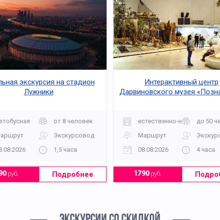
ьная экскурсия на стадион
Интерактивный центр
Лужники
Дарвиновского музея «Позн
- познай мир»
втобусная
от 8 человек
естественно-научная
до 50 ч
аршрут
Экскурсовод
Маршрут
Экскур
8.08.2026
1,5 часа
08.08.2026
4 часа
Подробнее
Подро
90
руб.
1790
руб.
ЭКСКУРСИИ СО СКИДКОЙ