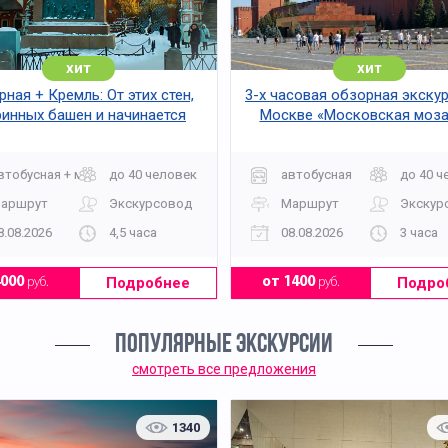
 согласно погоде.
щий храм, то девочками необходимо взять с собой головн
хит
хит
ная + Кремль: От этих стен,
3-х часовая обзорная экску
ринных башен и начинается
Москве «Московская моза
Москва
втобусная + музей
до 40 человек
автобусная
до 40 ч
аршрут
Экскурсовод
Маршрут
Экскур
8.08.2026
4,5 часа
08.08.2026
3 часа
Подробнее
Подро
4000
руб.
от 1400
руб.
ПОПУЛЯРНЫЕ ЭКСКУРСИИ
смотреть все предложения
1340