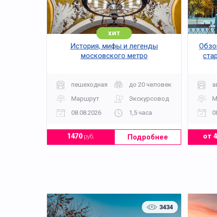
Так как это пешая экскурсия, следует одеться
Очень важно – так как вы посетите действую
исключить шорты.
хит
История, мифы и легенды
Обзор
московского метро
ста
пешеходная
до 20 человек
а
Маршрут
Экскурсовод
М
08.08.2026
1,5 часа
0
Подробнее
1470
руб.
от 
3434