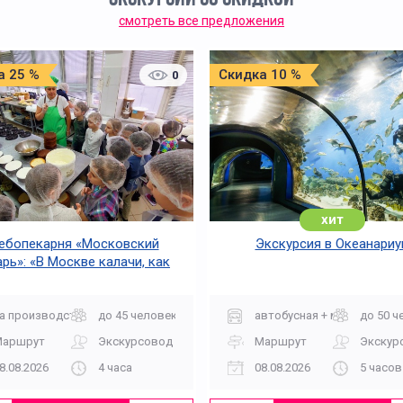
смотреть все предложения
а 25 %
Скидка 10 %
0
хит
ебопекарня «Московский
Экскурсия в Океанариу
рь»: «В Москве калачи, как
огонь горячи»
а производство
до 45 человек
автобусная + музей
до 50 ч
Маршрут
Экскурсовод
Маршрут
Экскур
8.08.2026
4 часа
08.08.2026
5 часов