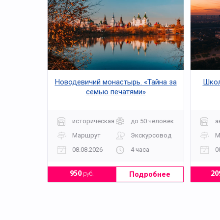
Новодевичий монастырь. «Тайна за
Школ
семью печатями»
историческая
до 50 человек
а
Маршрут
Экскурсовод
М
08.08.2026
4 часа
0
Подробнее
950
руб.
20