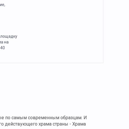
ие,
площадку
ма на
 40
ные по самым современным образцам. И
ого действующего храма страны - Храма