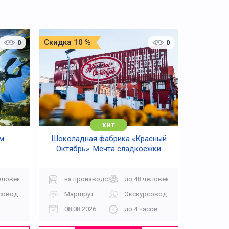
Скидка 10 %
0
0
хит
м
Шоколадная фабрика «Красный
Октябрь». Мечта сладкоежки
еловек
на производство
до 48 человек
совод
Маршрут
Экскурсовод
08.08.2026
до 4 часов