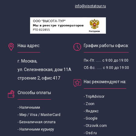
info@visotatour.ru
Наш адрес:
График работы офиса:
Пн.-Пт. ...... с 9:00 до 19:00
г. Москва,
Сб.-Вс. ...... с 9:00 до 19:00
ул. Селезневская, дом 11А
строение 2, офис 417
Нас рекомендуют на:
Способы оплаты
- TripAdvisor
- Zoon
- Наличными
- Яндекс
- Мир / Visa / MasterCard
- Google
- Безналичная оплата
- Otzovik.com
- Наличными курьеру
- Osd.ru